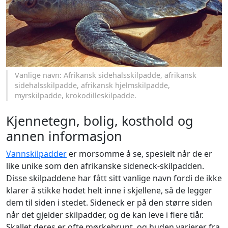
Vanlige navn: Afrikansk sidehalsskilpadde, afrikansk
sidehalsskilpadde, afrikansk hjelmskilpadde,
myrskilpadde, krokodilleskilpadde.
Kjennetegn, bolig, kosthold og
annen informasjon
Vannskilpadder
er morsomme å se, spesielt når de er
like unike som den afrikanske sideneck-skilpadden.
Disse skilpaddene har fått sitt vanlige navn fordi de ikke
klarer å stikke hodet helt inne i skjellene, så de legger
dem til siden i stedet. Sideneck er på den større siden
når det gjelder skilpadder, og de kan leve i flere tiår.
Skallet deres er ofte mørkebrunt, og huden varierer fra