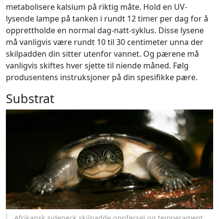
metabolisere kalsium på riktig måte. Hold en UV-
lysende lampe på tanken i rundt 12 timer per dag for å
opprettholde en normal dag-natt-syklus. Disse lysene
må vanligvis være rundt 10 til 30 centimeter unna der
skilpadden din sitter utenfor vannet. Og pærene må
vanligvis skiftes hver sjette til niende måned. Følg
produsentens instruksjoner på din spesifikke pære.
Substrat
Afrikansk sideneck skilpadde oppførsel og temperament.