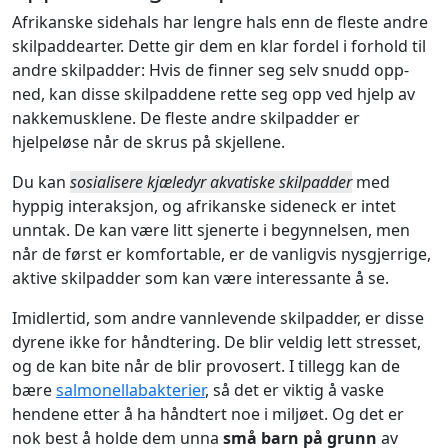
Afrikanske sidehals har lengre hals enn de fleste andre
skilpaddearter. Dette gir dem en klar fordel i forhold til
andre skilpadder: Hvis de finner seg selv snudd opp-
ned, kan disse skilpaddene rette seg opp ved hjelp av
nakkemusklene. De fleste andre skilpadder er
hjelpeløse når de skrus på skjellene.
Du kan
sosialisere kjæledyr akvatiske skilpadder
med
hyppig interaksjon, og afrikanske sideneck er intet
unntak. De kan være litt sjenerte i begynnelsen, men
når de først er komfortable, er de vanligvis nysgjerrige,
aktive skilpadder som kan være interessante å se.
Imidlertid, som andre vannlevende skilpadder, er disse
dyrene ikke for håndtering. De blir veldig lett stresset,
og de kan bite når de blir provosert. I tillegg kan de
bære
salmonellabakterier
, så det er viktig å vaske
hendene etter å ha håndtert noe i miljøet. Og det er
nok best å holde dem unna
små barn på grunn
av