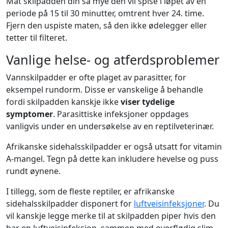
Mat skilpadden din så mye den vil spise i løpet av en
periode på 15 til 30 minutter, omtrent hver 24. time.
Fjern den uspiste maten, så den ikke ødelegger eller
tetter til filteret.
Vanlige helse- og atferdsproblemer
Vannskilpadder er ofte plaget av parasitter, for
eksempel rundorm. Disse er vanskelige å behandle
fordi skilpadden kanskje ikke
viser tydelige
symptomer
. Parasittiske infeksjoner oppdages
vanligvis under en undersøkelse av en reptilveterinær.
Afrikanske sidehalsskilpadder er også utsatt for vitamin
A-mangel. Tegn på dette kan inkludere hevelse og puss
rundt øynene.
I tillegg, som de fleste reptiler, er afrikanske
sidehalsskilpadder disponert for
luftveisinfeksjoner
. Du
vil kanskje legge merke til at skilpadden piper hvis den
har en luftveisinfeksjon, sammen med overflødig slim