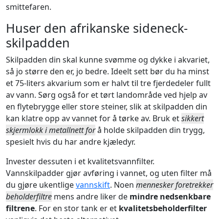
smittefaren.
Huser den afrikanske sideneck-
skilpadden
Skilpadden din skal kunne svømme og dykke i akvariet,
så jo større den er, jo bedre. Ideelt sett bør du ha minst
et 75-liters akvarium som er halvt til tre fjerdedeler fullt
av vann. Sørg også for et tørt landområde ved hjelp av
en flytebrygge eller store steiner, slik at skilpadden din
kan klatre opp av vannet for å tørke av. Bruk et
sikkert
skjermlokk i metallnett for
å holde skilpadden din trygg,
spesielt hvis du har andre kjæledyr.
Invester dessuten i et kvalitetsvannfilter.
Vannskilpadder gjør avføring i vannet, og uten filter må
du gjøre ukentlige
vannskift
. Noen
mennesker foretrekker
beholderfiltre
mens andre liker de
mindre nedsenkbare
filtrene
. For en stor tank er et
kvalitetsbeholderfilter