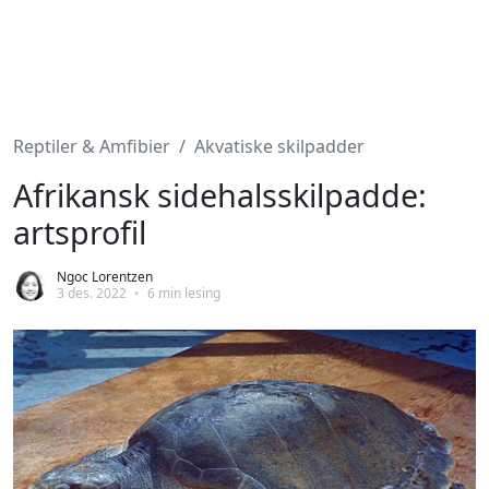
Reptiler & Amfibier
Akvatiske skilpadder
Afrikansk sidehalsskilpadde:
artsprofil
Ngoc Lorentzen
3 des. 2022
•
6 min lesing