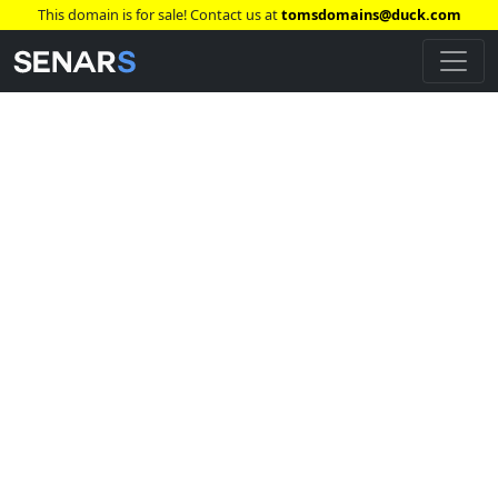
This domain is for sale! Contact us at
tomsdomains@duck.com