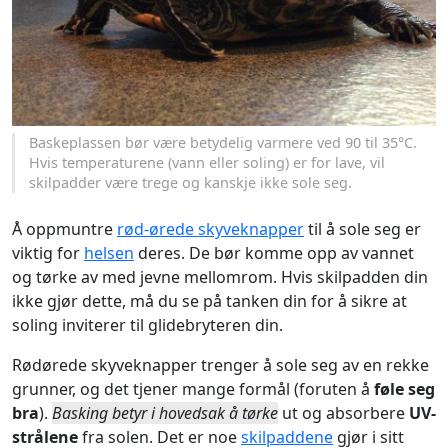
Baskeplassen bør være betydelig varmere ved 90 til 35°C.
Hvis temperaturene (vann eller soling) er for lave, vil
skilpadder være trege og kanskje ikke sole seg.
Å oppmuntre
rød-ørede skyveknapper
til å sole seg er
viktig for
helsen
deres. De bør komme opp av vannet
og tørke av med jevne mellomrom. Hvis skilpadden din
ikke gjør dette, må du se på tanken din for å sikre at
soling inviterer til glidebryteren din.
Rødørede skyveknapper trenger å sole seg av en rekke
grunner, og det tjener mange formål (foruten å
føle seg
bra
).
Basking betyr i hovedsak å tørke
ut og absorbere
UV-
strålene
fra solen. Det er noe
skilpaddene
gjør i sitt