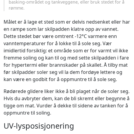
basking-området og tankveggene, eller bruk stedet for å
rømme.
Målet er å lage et sted som er delvis nedsenket eller har
en rampe som lar skilpadden klatre opp av vannet.
Dette stedet bør være omtrent -12°C varmere enn
vanntemperaturer for å lokke til å sole seg. Vær
imidlertid forsiktig: et område som er for varmt vil ikke
fremme soling og kan til og med sette skilpadden i fare
for hypertermi eller brannskader på skallet. Å tilby mat
før skilpadder soler seg vil la dem fordøye lettere og
kan være en godbit for å oppmuntre til å sole seg.
Rødørede glidere liker ikke å bli plaget når de soler seg.
Hvis du avbryter dem, kan de bli skremt eller begynne å
tigge om mat. Vurder å dekke til sidene av tanken for å
oppmuntre til soling.
UV-lysposisjonering