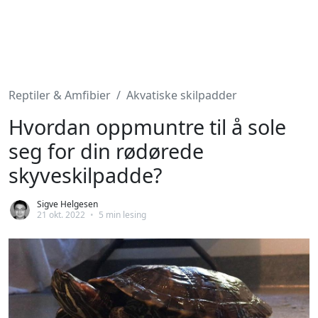
Reptiler & Amfibier
Akvatiske skilpadder
Hvordan oppmuntre til å sole
seg for din rødørede
skyveskilpadde?
Sigve Helgesen
21 okt. 2022
•
5 min lesing