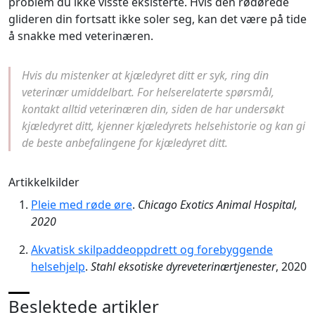
problem du ikke visste eksisterte. Hvis den rødørede
glideren din fortsatt ikke soler seg, kan det være på tide
å snakke med veterinæren.
Hvis du mistenker at kjæledyret ditt er syk, ring din
veterinær umiddelbart. For helserelaterte spørsmål,
kontakt alltid veterinæren din, siden de har undersøkt
kjæledyret ditt, kjenner kjæledyrets helsehistorie og kan gi
de beste anbefalingene for kjæledyret ditt.
Artikkelkilder
Pleie med røde øre
.
Chicago Exotics Animal Hospital,
2020
Akvatisk skilpaddeoppdrett og forebyggende
helsehjelp
.
Stahl eksotiske dyreveterinærtjenester
, 2020
Beslektede artikler