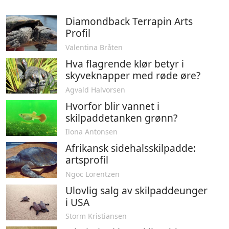
Diamondback Terrapin Arts
Profil
Valentina Bråten
Hva flagrende klør betyr i
skyveknapper med røde øre?
Agvald Halvorsen
Hvorfor blir vannet i
skilpaddetanken grønn?
Ilona Antonsen
Afrikansk sidehalsskilpadde:
artsprofil
Ngoc Lorentzen
Ulovlig salg av skilpaddeunger
i USA
Storm Kristiansen