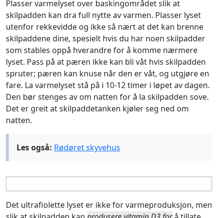
Plasser varmelyset over baskingområdet slik at
skilpadden kan dra full nytte av varmen. Plasser lyset
utenfor rekkevidde og ikke så nært at det kan brenne
skilpaddene dine, spesielt hvis du har noen skilpadder
som stables oppå hverandre for å komme nærmere
lyset. Pass på at pæren ikke kan bli våt hvis skilpadden
spruter; pæren kan knuse når den er våt, og utgjøre en
fare. La varmelyset stå på i 10-12 timer i løpet av dagen.
Den bør stenges av om natten for å la skilpadden sove.
Det er greit at skilpaddetanken kjøler seg ned om
natten.
Les også:
Rødøret skyvehus
Det ultrafiolette lyset er ikke for varmeproduksjon, men
slik at skilpadden kan
produsere vitamin D3 for
å tillate