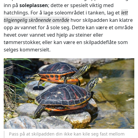
inn på
soleplassen
; dette er spesielt viktig med
hatchlings. For å lage soleområdet i tanken, lag et
lett
tilgjengelig skrånende område
hvor skilpadden kan klatre
opp av vannet for å sole seg. Dette kan være et område
hevet over vannet ved hjelp av steiner eller
tømmerstokker, eller kan være en skilpaddeflåte som
selges kommersielt.
Pass på at skilpadden din ikke kan kile seg fast mellom