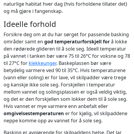
naturlige habitat hver dag (hvis forholdene tillater det)
og må gjøre i fangenskap.
Ideelle forhold
Forsikre deg om at du har sørget for passende basking
områder samt en
god temperaturforskjell for
å lokke
den rødørede glideren til å sole seg. Ideell temperatur
på vannet i tanken bør være 75 til 26°C for voksne og 78
til 27°C for
klekkeunger
. Baskeplassen bør være
betydelig varmere ved 90 til 35°C. Hvis temperaturene
(vann eller soling) er for lave, vil skilpadder være trege
og kanskje ikke sole seg. Forskjellen i temperatur
mellom vannet og solingsplassen er også veldig viktig,
og det er den forskjellen som lokker dem til å sole seg.
Hvis vannet er mye varmere enn anbefalt eller
omgivelsestemperaturen
er for kjølig, vil skilpaddene
neppe komme opp av vannet for å sole seg.
Basking er avgjørende for skilpaddens helse. Det lar