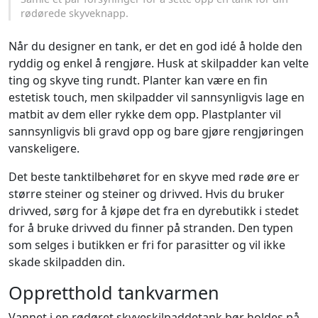
rødørede skyveknapp.
Når du designer en tank, er det en god idé å holde den
ryddig og enkel å rengjøre. Husk at skilpadder kan velte
ting og skyve ting rundt. Planter kan være en fin
estetisk touch, men skilpadder vil sannsynligvis lage en
matbit av dem eller rykke dem opp. Plastplanter vil
sannsynligvis bli gravd opp og bare gjøre rengjøringen
vanskeligere.
Det beste tanktilbehøret for en skyve med røde øre er
større steiner og steiner og drivved. Hvis du bruker
drivved, sørg for å kjøpe det fra en dyrebutikk i stedet
for å bruke drivved du finner på stranden. Den typen
som selges i butikken er fri for parasitter og vil ikke
skade skilpadden din.
Oppretthold tankvarmen
Vannet i en rødøret skyveskilpaddetank bør holdes på