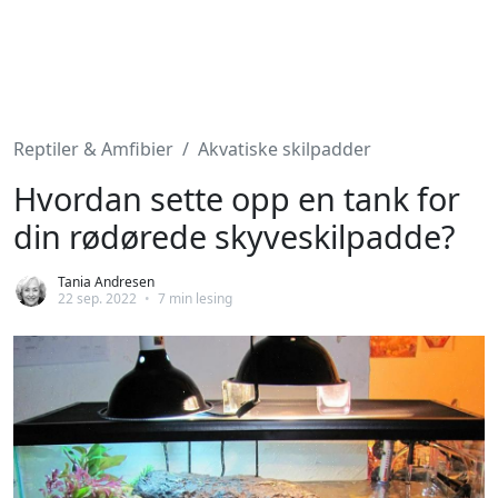
Reptiler & Amfibier
Akvatiske skilpadder
Hvordan sette opp en tank for
din rødørede skyveskilpadde?
Tania Andresen
22 sep. 2022
•
7 min lesing