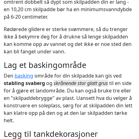
omtrent dobbelt så dypt som skilpadden din er lang -
en 10,20 cm skilpadde bør ha en minimumsvanndybde
på 6-20 centimeter.
Rødørede glidere er sterke svømmere, så du trenger
ikke å bekymre deg for å drukne så lenge skilpadden
kan komme opp av vannet og det ikke er noe sted den
kan bli fanget under vann.
Lag et baskingområde
Den
basking
område for din skilpadde kan gis ved
stabling svaberg
og
skrånende stor glatt grus
til en side
for å gjøre et landområde. Du kan også bruke tre eller
en "skilpaddebrygge" av plast. Uansett hva du velger å
konstruere en soleplass, sørg for at skilpadden din lett
kan klatre opp på den og at den lar skilpadden tørke
helt.
Legg til tankdekorasjoner