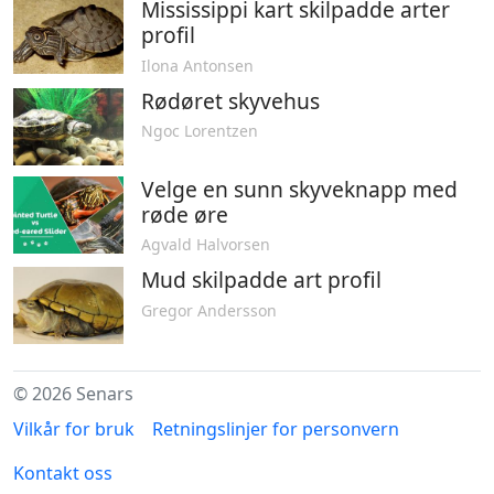
Mississippi kart skilpadde arter
profil
Ilona Antonsen
Rødøret skyvehus
Ngoc Lorentzen
Velge en sunn skyveknapp med
røde øre
Agvald Halvorsen
Mud skilpadde art profil
Gregor Andersson
© 2026 Senars
Vilkår for bruk
Retningslinjer for personvern
Kontakt oss