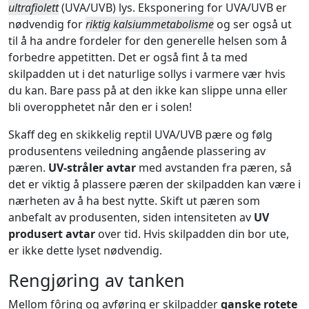
ultrafiolett
(UVA/UVB) lys. Eksponering for UVA/UVB er
nødvendig for
riktig kalsiummetabolisme
og ser også ut
til å ha andre fordeler for den generelle helsen som å
forbedre appetitten. Det er også fint å ta med
skilpadden ut i det naturlige sollys i varmere vær hvis
du kan. Bare pass på at den ikke kan slippe unna eller
bli overopphetet når den er i solen!
Skaff deg en skikkelig reptil UVA/UVB pære og følg
produsentens veiledning angående plassering av
pæren.
UV-stråler avtar
med avstanden fra pæren, så
det er viktig å plassere pæren der skilpadden kan være i
nærheten av å ha best nytte. Skift ut pæren som
anbefalt av produsenten, siden intensiteten av
UV
produsert avtar
over tid. Hvis skilpadden din bor ute,
er ikke dette lyset nødvendig.
Rengjøring av tanken
Mellom fôring og avføring er skilpadder
ganske rotete