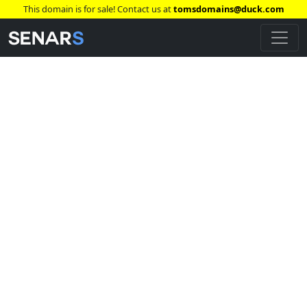
This domain is for sale! Contact us at
tomsdomains@duck.com