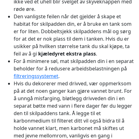
ikke ved et uhell blir svelget av skyveknappen med
røde øre.
Den vanligste feilen når det gjelder å skape et
habitat for skilpadden din, er å bruke en tank som
er for liten. Dobbeltsjekk skilpaddens mål og sørg
for at det er nok plass til dem i tanken. Hvis du er
usikker på hvilken størrelse tank du skal kjøpe, ta
feil av å gi
kjæledyret ekstra plass
.
For å minimere søl, mat skilpadden din i en separat
beholder for å redusere arbeidsbelastningen på
filtreringssystemet
.
Hvis du dekorerer med drivved, vær oppmerksom
på at det noen ganger kan gjøre vannet brunt. For
å unngå misfarging, bløtlegg drivveden din i en
separat bøtte med vann i flere dager før du legger
den til skilpaddens tank. Å legge til et
karbonmedium til filteret ditt vil også bidra til å
holde vannet klart, men karbonet må skiftes ut
med jevne mellomrom, vanligvis en gang i