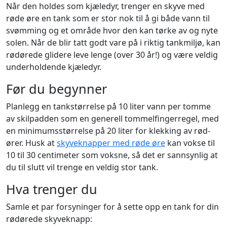
Når den holdes som kjæledyr, trenger en skyve med
røde øre en tank som er stor nok til å gi både vann til
svømming og et område hvor den kan tørke av og nyte
solen. Når de blir tatt godt vare på i riktig tankmiljø, kan
rødørede glidere leve lenge (over 30 år!) og være veldig
underholdende kjæledyr.
Før du begynner
Planlegg en tankstørrelse på 10 liter vann per tomme
av skilpadden som en generell tommelfingerregel, med
en minimumsstørrelse på 20 liter for klekking av rød-
ører. Husk at
skyveknapper med røde øre
kan vokse til
10 til 30 centimeter som voksne, så det er sannsynlig at
du til slutt vil trenge en veldig stor tank.
Hva trenger du
Samle et par forsyninger for å sette opp en tank for din
rødørede skyveknapp: