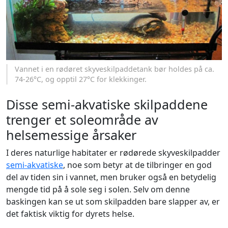
Vannet i en rødøret skyveskilpaddetank bør holdes på ca.
74-26°C, og opptil 27°C for klekkinger.
Disse semi-akvatiske skilpaddene
trenger et soleområde av
helsemessige årsaker
I deres naturlige habitater er rødørede skyveskilpadder
semi-akvatiske
, noe som betyr at de tilbringer en god
del av tiden sin i vannet, men bruker også en betydelig
mengde tid på å sole seg i solen. Selv om denne
baskingen kan se ut som skilpadden bare slapper av, er
det faktisk viktig for dyrets helse.