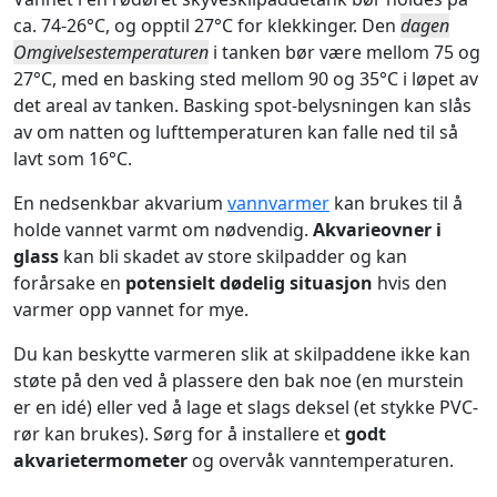
ca. 74-26°C, og opptil 27°C for klekkinger. Den
dagen
Omgivelsestemperaturen
i tanken bør være mellom 75 og
27°C, med en basking sted mellom 90 og 35°C i løpet av
det areal av tanken. Basking spot-belysningen kan slås
av om natten og lufttemperaturen kan falle ned til så
lavt som 16°C.
En nedsenkbar akvarium
vannvarmer
kan brukes til å
holde vannet varmt om nødvendig.
Akvarieovner i
glass
kan bli skadet av store skilpadder og kan
forårsake en
potensielt dødelig situasjon
hvis den
varmer opp vannet for mye.
Du kan beskytte varmeren slik at skilpaddene ikke kan
støte på den ved å plassere den bak noe (en murstein
er en idé) eller ved å lage et slags deksel (et stykke PVC-
rør kan brukes). Sørg for å installere et
godt
akvarietermometer
og overvåk vanntemperaturen.