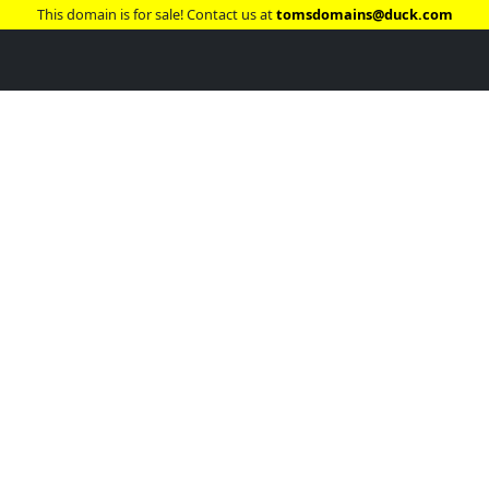
This domain is for sale! Contact us at
tomsdomains@duck.com