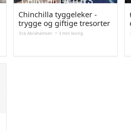
Chinchilla tyggeleker -
trygge og giftige tresorter
Ece Abrahamsen
•
3 min lesing