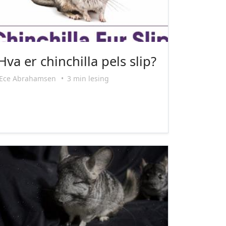
Hva er chinchilla pels slip?
Ece Abrahamsen
•
3 min lesing