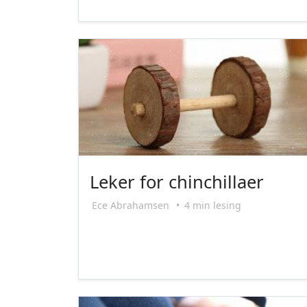
Leker for chinchillaer
Ece Abrahamsen
•
4 min lesing