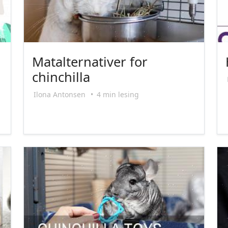
Matalternativer for
chinchilla
Ilona Antonsen
•
4 min lesing