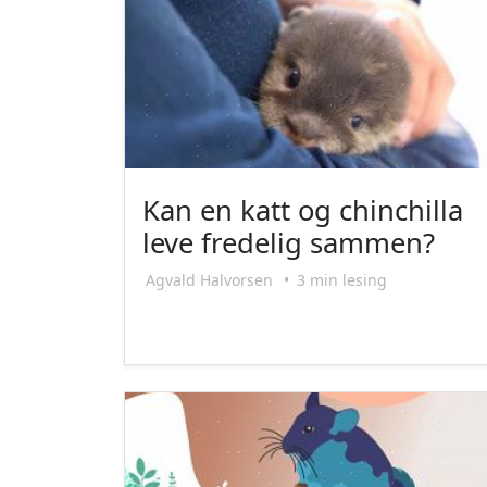
Kan en katt og chinchilla
leve fredelig sammen?
Agvald Halvorsen
•
3 min lesing