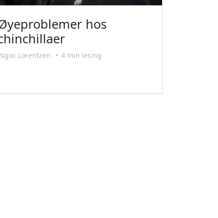
Øyeproblemer hos
chinchillaer
Ngoc Lorentzen
•
4 min lesing