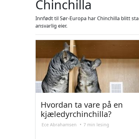
Chinchilla
Innfødt til Sør-Europa har Chinchilla blitt 
ansvarlig eier.
Hvordan ta vare på en
kjæledyrchinchilla?
Ece Abrahamsen
•
7 min lesing