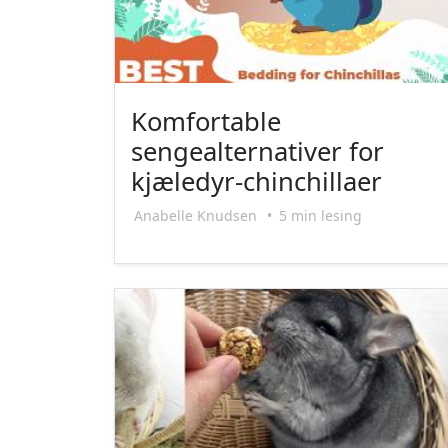
Komfortable
sengealternativer for
kjæledyr-chinchillaer
Anabelle Knudsen
•
5 min lesing