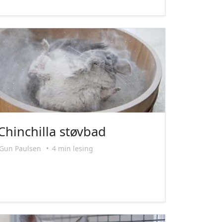
Chinchilla støvbad
Gun Paulsen
•
4 min lesing