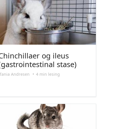
Chinchillaer og ileus
(gastrointestinal stase)
Tania Andresen
•
4 min lesing