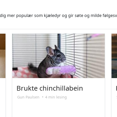
stadig mer populær som kjæledyr og gir søte og milde følgesve
Brukte chinchillabein
Gun Paulsen
•
4 min lesing