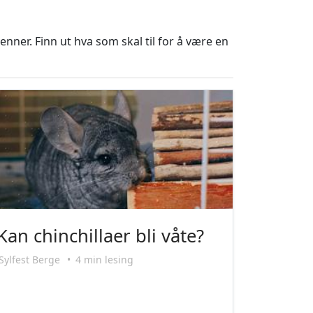
nner. Finn ut hva som skal til for å være en
Kan chinchillaer bli våte?
Sylfest Berge
•
4 min lesing