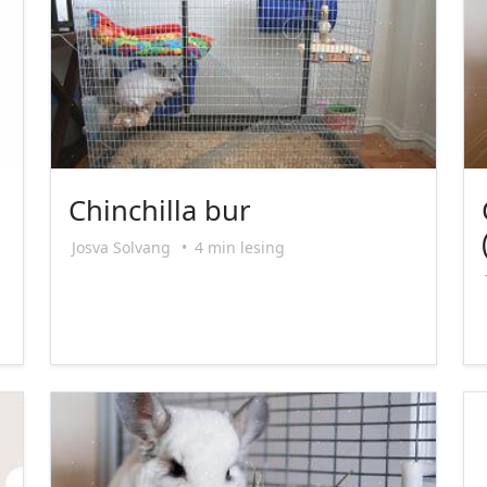
Chinchilla bur
Josva Solvang
•
4 min lesing