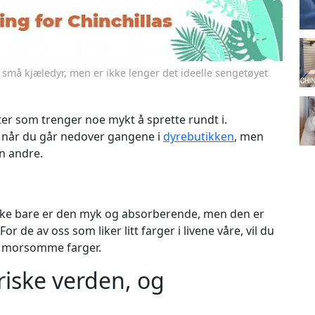
 små kjæledyr, men er ikke lenger det ideelle sengetøyet
r som trenger noe mykt å sprette rundt i.
 når du går nedover gangene i
dyrebutikken
, men
n andre.
 Ikke bare er den myk og absorberende, men den er
For de av oss som liker litt farger i livene våre, vil du
ke morsomme farger.
friske verden, og