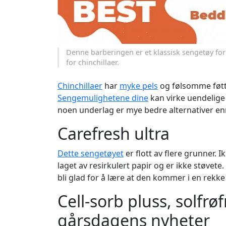
Denne barberingen er et klassisk sengetøy for
for chinchillaer.
Chinchillaer
har
myke pels
og følsomme føtte
Sengemulighetene dine
kan virke uendelige
noen underlag er mye bedre alternativer en
Carefresh ultra
Dette sengetøyet
er flott av flere grunner.
laget av resirkulert papir og er ikke støvete. 
bli glad for å lære at den kommer i en rek
Cell-sorb pluss, solfrø
gårsdagens nyheter