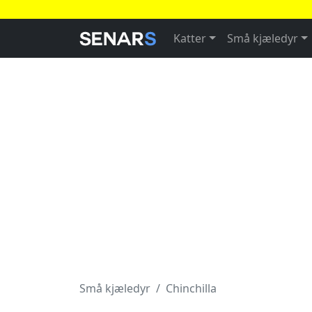
Katter
Små kjæledyr
Små kjæledyr
Chinchilla