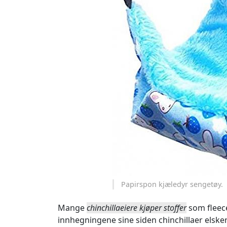
Papirspon kjæledyr sengetøy.
Mange
chinchillaeiere kjøper stoffer
som fleece
innhegningene sine siden chinchillaer elske