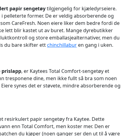
lert papir sengetøy
tilgjengelig for kjæledyrseiere.
 pelleterte former. De er veldig absorberende og
e som CareFresh. Noen eiere liker dem bedre fordi de
kke lett blir kastet ut av buret. Mange dyrebutikker
uktkontroll og store emballasjealternativer, men du
s du bare skifter ett
chinchillabur
en gang i uken.
 prislapp
, er Kaytees Total Comfort-sengetøy et
n tresponene dine, men ikke fullt så bra som noen
. Eiere synes det er støvete, mindre absorberende og
t resirkulert papir sengetøy fra Kaytee. Dette
 vann enn Total Comfort, men koster mer. Den er
 batchen du kjøper (noen ganger ser den ut til å være