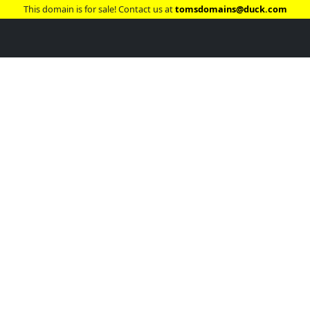
This domain is for sale! Contact us at
tomsdomains@duck.com