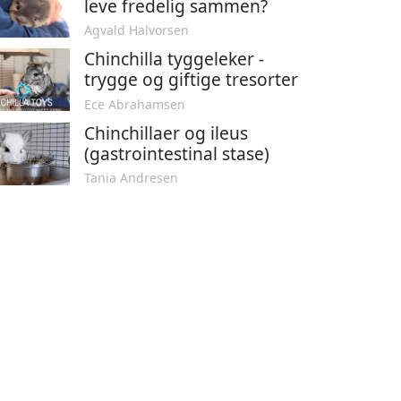
leve fredelig sammen?
Agvald Halvorsen
Chinchilla tyggeleker -
trygge og giftige tresorter
Ece Abrahamsen
Chinchillaer og ileus
(gastrointestinal stase)
Tania Andresen