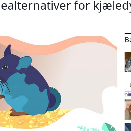
alternativer for kjæledy
B