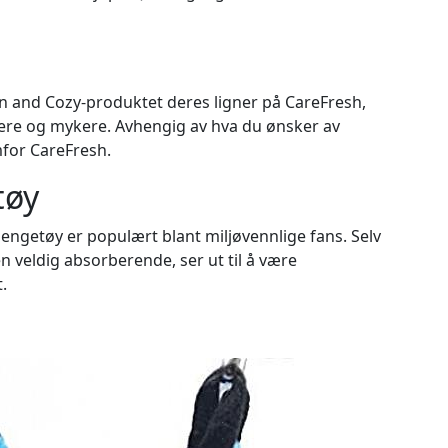
ean and Cozy-produktet deres ligner på CareFresh,
ttere og mykere. Avhengig av hva du ønsker av
mfor CareFresh.
tøy
sengetøy er populært blant miljøvennlige fans. Selv
 veldig absorberende, ser ut til å være
.