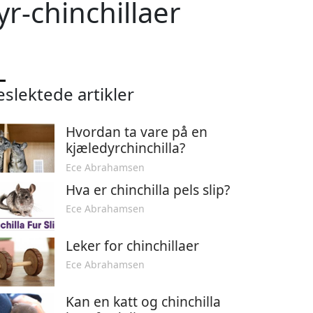
r-chinchillaer
eslektede artikler
Hvordan ta vare på en
kjæledyrchinchilla?
Ece Abrahamsen
Hva er chinchilla pels slip?
Ece Abrahamsen
Leker for chinchillaer
Ece Abrahamsen
Kan en katt og chinchilla