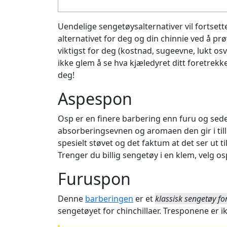
Uendelige sengetøysalternativer vil fortsett
alternativet for deg og din chinnie ved å p
viktigst for deg (kostnad, sugeevne, lukt os
ikke glem å se hva kjæledyret ditt foretrekk
deg!
Aspespon
Osp er en finere barbering enn furu og sede
absorberingsevnen og aromaen den gir i till
spesielt støvet og det faktum at det ser ut til
Trenger du billig sengetøy i en klem, velg o
Furuspon
Denne
barberingen
er et
klassisk sengetøy fo
sengetøyet for chinchillaer. Tresponene er 