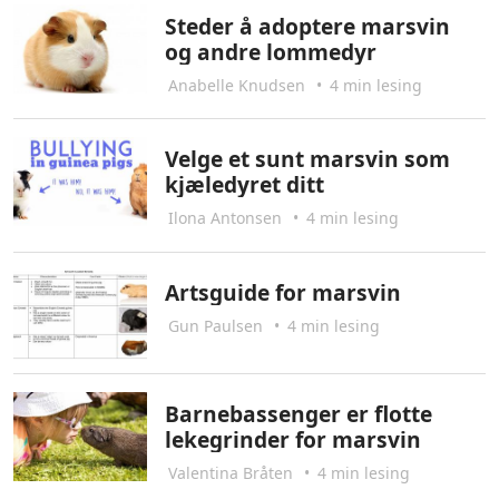
Steder å adoptere marsvin
og andre lommedyr
Anabelle Knudsen
•
4 min lesing
Velge et sunt marsvin som
kjæledyret ditt
Ilona Antonsen
•
4 min lesing
Artsguide for marsvin
Gun Paulsen
•
4 min lesing
Barnebassenger er flotte
lekegrinder for marsvin
Valentina Bråten
•
4 min lesing