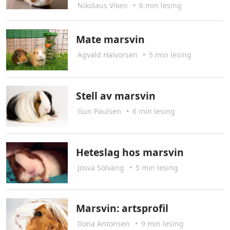
Nikolaus Viken
•
6 min lesing
Mate marsvin
Agvald Halvorsen
•
5 min lesing
Stell av marsvin
Gun Paulsen
•
6 min lesing
Heteslag hos marsvin
Josva Solvang
•
5 min lesing
Marsvin: artsprofil
Ilona Antonsen
•
9 min lesing