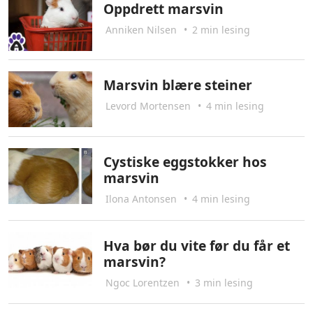
Oppdrett marsvin
Anniken Nilsen
•
2 min lesing
Marsvin blære steiner
Levord Mortensen
•
4 min lesing
Cystiske eggstokker hos
marsvin
Ilona Antonsen
•
4 min lesing
Hva bør du vite før du får et
marsvin?
Ngoc Lorentzen
•
3 min lesing