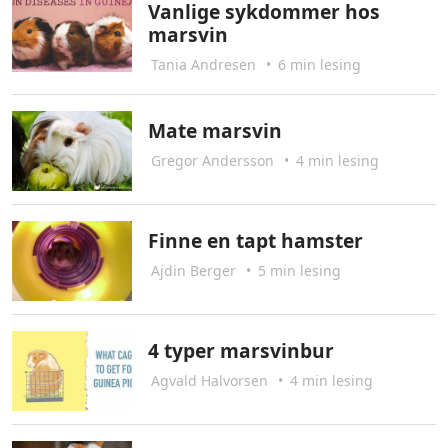
Vanlige sykdommer hos
marsvin
Tania Andresen
•
6 min lesing
Mate marsvin
Gregor Andersson
•
4 min lesing
Finne en tapt hamster
Ajdin Berger
•
5 min lesing
4 typer marsvinbur
Agvald Halvorsen
•
4 min lesing