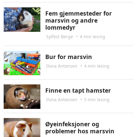
Fem gjemmesteder for
marsvin og andre
lommedyr
Sylfest Berge
•
4 min lesing
Bur for marsvin
Ilona Antonsen
•
4 min lesing
Finne en tapt hamster
Ilona Antonsen
•
5 min lesing
Øyeinfeksjoner og
problemer hos marsvin