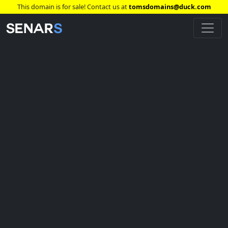
This domain is for sale! Contact us at
tomsdomains@duck.com