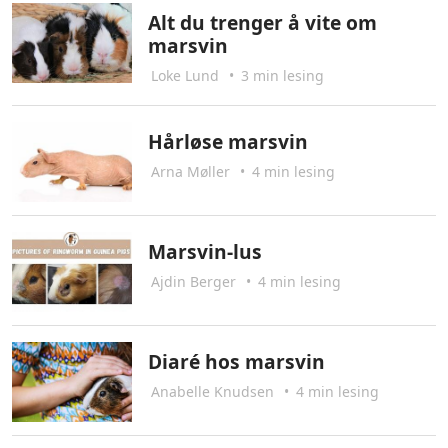
Alt du trenger å vite om
marsvin
Loke Lund
•
3 min lesing
Hårløse marsvin
Arna Møller
•
4 min lesing
Marsvin-lus
Ajdin Berger
•
4 min lesing
Diaré hos marsvin
Anabelle Knudsen
•
4 min lesing