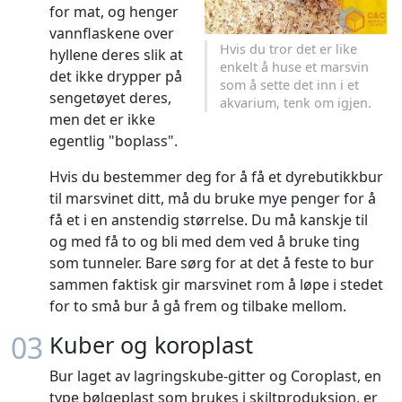
for mat, og henger
vannflaskene over
Hvis du tror det er like
hyllene deres slik at
enkelt å huse et marsvin
det ikke drypper på
som å sette det inn i et
sengetøyet deres,
akvarium, tenk om igjen.
men det er ikke
egentlig "boplass".
Hvis du bestemmer deg for å få et dyrebutikkbur
til marsvinet ditt, må du bruke mye penger for å
få et i en anstendig størrelse. Du må kanskje til
og med få to og bli med dem ved å bruke ting
som tunneler. Bare sørg for at det å feste to bur
sammen faktisk gir marsvinet rom å løpe i stedet
for to små bur å gå frem og tilbake mellom.
03
Kuber og koroplast
Bur laget av lagringskube-gitter og Coroplast, en
type bølgeplast som brukes i skiltproduksjon, er