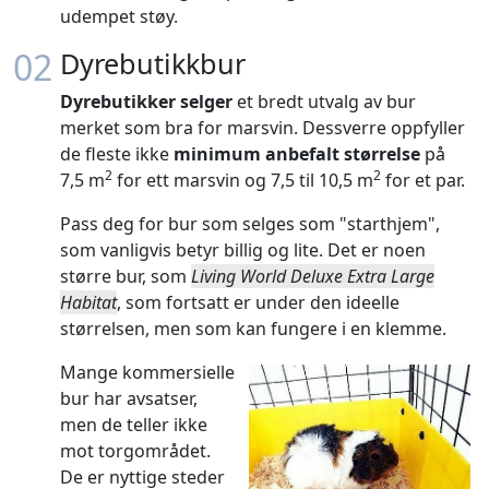
udempet støy.
02
Dyrebutikkbur
Dyrebutikker selger
et bredt utvalg av bur
merket som bra for marsvin. Dessverre oppfyller
de fleste ikke
minimum anbefalt størrelse
på
2
2
7,5 m
for ett marsvin og 7,5 til 10,5 m
for et par.
Pass deg for bur som selges som "starthjem",
som vanligvis betyr billig og lite. Det er noen
større bur, som
Living World Deluxe Extra Large
Habitat
, som fortsatt er under den ideelle
størrelsen, men som kan fungere i en klemme.
Mange kommersielle
bur har avsatser,
men de teller ikke
mot torgområdet.
De er nyttige steder