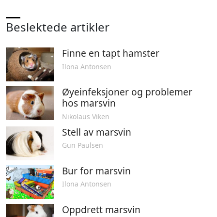
Beslektede artikler
Finne en tapt hamster
Ilona Antonsen
Øyeinfeksjoner og problemer
hos marsvin
Nikolaus Viken
Stell av marsvin
Gun Paulsen
Bur for marsvin
Ilona Antonsen
Oppdrett marsvin