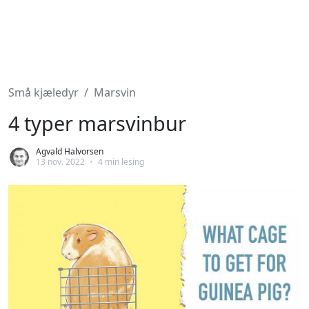
Små kjæledyr
Marsvin
4 typer marsvinbur
Agvald Halvorsen
13 nov. 2022
•
4 min lesing