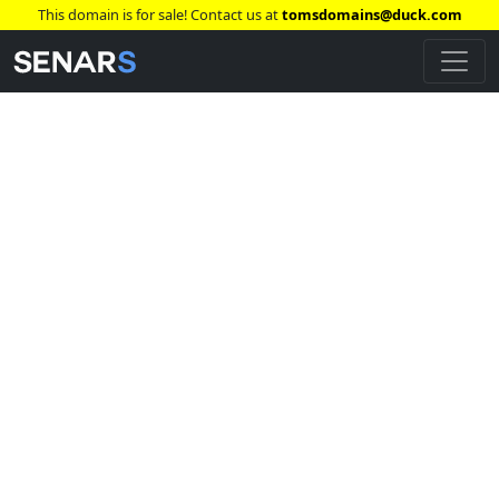
This domain is for sale! Contact us at
tomsdomains@duck.com