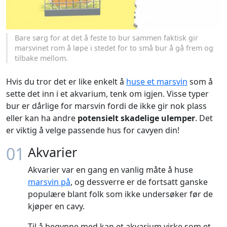
Bare sørg for at det å feste to bur sammen faktisk gir
marsvinet rom å løpe i stedet for to små bur å gå frem og
tilbake mellom.
Hvis du tror det er like enkelt å
huse et marsvin
som å
sette det inn i et akvarium, tenk om igjen. Visse typer
bur er dårlige for marsvin fordi de ikke gir nok plass
eller kan ha andre
potensielt skadelige ulemper
. Det
er viktig å velge passende hus for cavyen din!
01
Akvarier
Akvarier var en gang en vanlig måte å huse
marsvin på
, og dessverre er de fortsatt ganske
populære blant folk som ikke undersøker før de
kjøper en cavy.
Til å begynne med kan et akvarium virke som et