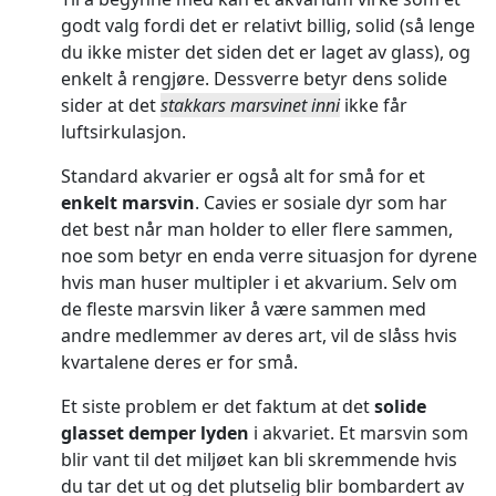
godt valg fordi det er relativt billig, solid (så lenge
du ikke mister det siden det er laget av glass), og
enkelt å rengjøre. Dessverre betyr dens solide
sider at det
stakkars marsvinet inni
ikke får
luftsirkulasjon.
Standard akvarier er også alt for små for et
enkelt marsvin
. Cavies er sosiale dyr som har
det best når man holder to eller flere sammen,
noe som betyr en enda verre situasjon for dyrene
hvis man huser multipler i et akvarium. Selv om
de fleste marsvin liker å være sammen med
andre medlemmer av deres art, vil de slåss hvis
kvartalene deres er for små.
Et siste problem er det faktum at det
solide
glasset demper lyden
i akvariet. Et marsvin som
blir vant til det miljøet kan bli skremmende hvis
du tar det ut og det plutselig blir bombardert av