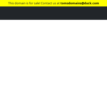
This domain is for sale! Contact us at
tomsdomains@duck.com