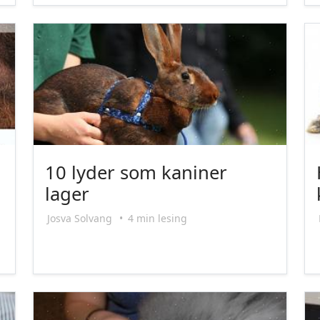
10 lyder som kaniner
lager
Josva Solvang
•
4 min lesing