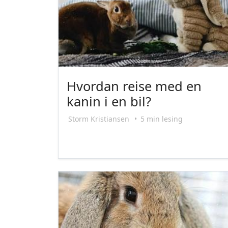
Hvordan reise med en
kanin i en bil?
Storm Kristiansen
•
5 min lesing