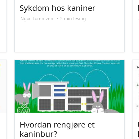
Sykdom hos kaniner
Ngoc Lorentzen
•
5 min lesing
Hvordan rengjøre et
kaninbur?