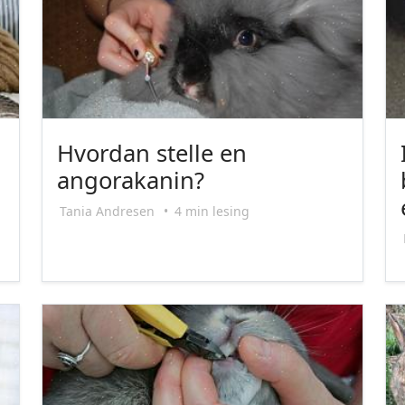
Hvordan stelle en
angorakanin?
Tania Andresen
•
4 min lesing