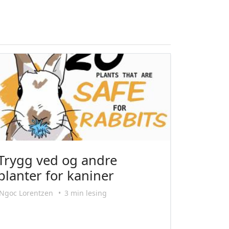
Trygg ved og andre
planter for kaniner
Ngoc Lorentzen
•
3 min lesing