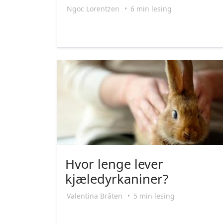
Ngoc Lorentzen
•
6 min lesing
Hvor lenge lever
kjæledyrkaniner?
Valentina Bråten
•
5 min lesing