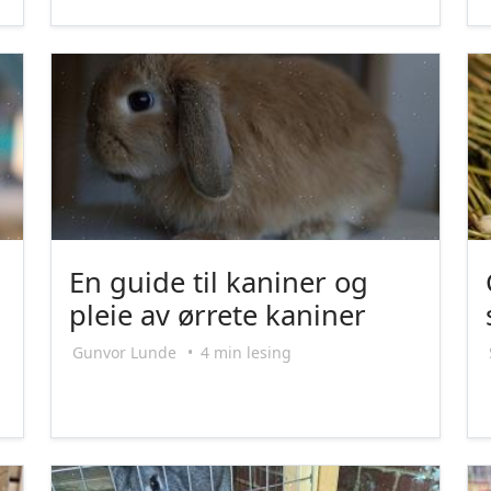
En guide til kaniner og
pleie av ørrete kaniner
Gunvor Lunde
•
4 min lesing