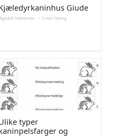
Kjæledyrkaninhus Giude
Agvald Halvorsen
•
5 min lesing
Ulike typer
kaninpelsfarger og