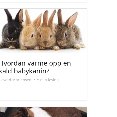
Hvordan varme opp en
kald babykanin?
Levord Mortensen
•
5 min lesing