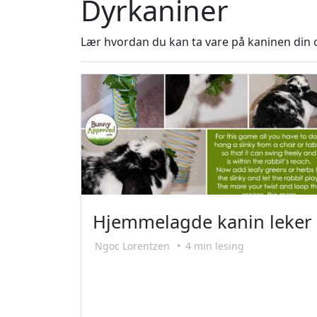
Dyrkaniner
Lær hvordan du kan ta vare på kaninen din o
Hjemmelagde kanin leker
Ngoc Lorentzen
•
4 min lesing