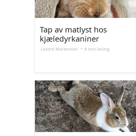
Tap av matlyst hos
kjæledyrkaniner
Levord Mortensen
•
6 min lesing