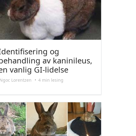
Identifisering og
behandling av kaninileus,
en vanlig GI-lidelse
Ngoc Lorentzen
•
4 min lesing