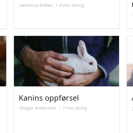
Valentina Bråten
•
4 min lesing
Kanins oppførsel
Gregor Andersson
•
7 min lesing