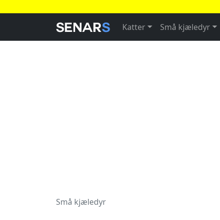
Katter
Små kjæledyr
Små kjæledyr