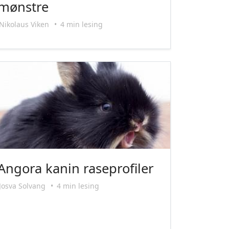
mønstre
Nikolaus Viken
•
4 min lesing
Angora kanin raseprofiler
Josva Solvang
•
4 min lesing