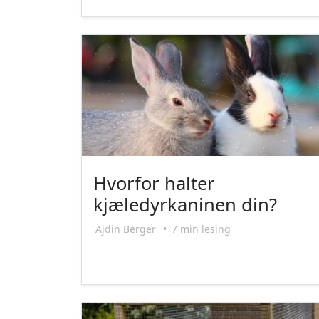
Hvorfor halter
kjæledyrkaninen din?
Ajdin Berger
•
7 min lesing