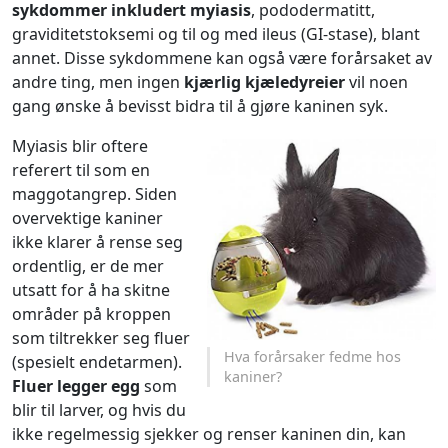
sykdommer inkludert myiasis
, pododermatitt,
graviditetstoksemi og til og med ileus (GI-stase), blant
annet. Disse sykdommene kan også være forårsaket av
andre ting, men ingen
kjærlig kjæledyreier
vil noen
gang ønske å bevisst bidra til å gjøre kaninen syk.
Myiasis blir oftere
referert til som en
maggotangrep. Siden
overvektige kaniner
ikke klarer å rense seg
ordentlig, er de mer
utsatt for å ha skitne
områder på kroppen
som tiltrekker seg fluer
Hva forårsaker fedme hos
(spesielt endetarmen).
kaniner?
Fluer legger egg
som
blir til larver, og hvis du
ikke regelmessig sjekker og renser kaninen din, kan