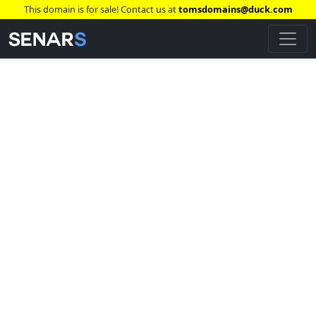
This domain is for sale! Contact us at
tomsdomains@duck.com