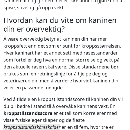
kaninen din og gir dem heller ikke annet å gjøre enn å
spise, sove og gå opp i vekt.
Hvordan kan du vite om kaninen
din er overvektig?
Å være overvektig betyr at kaninen din har mer
kroppsfett enn det som er sunt for kroppsstørrelsen.
Hver kaninart har et annet sett med rasestandarder
som forteller deg hva en normal størrelse og vekt på
den aktuelle rasen skal være. Disse standardene bør
brukes som en retningslinje for å hjelpe deg og
veterinæren din med å vurdere hvorvidt kaninen din
veier en passende mengde.
Ved å tildele en kroppstilstandsscore til kaninen din vil
du bli bedre i stand til å overvåke kaninens vekt. En
kroppstilstandsscore
er et tall som korrelerer med
visse fysiske egenskaper og de fleste
kroppstilstandsskåreskalaer
er en til fem, hvor tre er