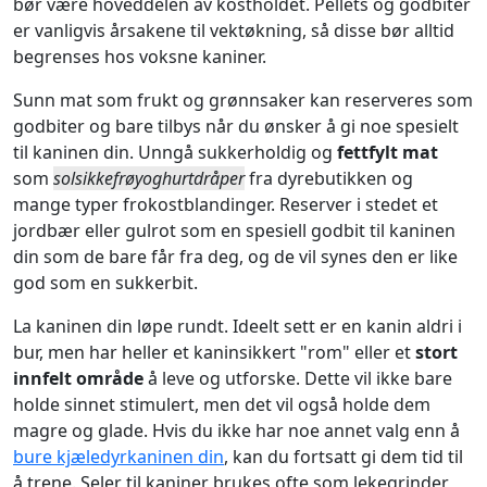
bør være hoveddelen av kostholdet. Pellets og godbiter
er vanligvis årsakene til vektøkning, så disse bør alltid
begrenses hos voksne kaniner.
Sunn mat som frukt og grønnsaker kan reserveres som
godbiter og bare tilbys når du ønsker å gi noe spesielt
til kaninen din. Unngå sukkerholdig og
fettfylt mat
som
solsikkefrøyoghurtdråper
fra dyrebutikken og
mange typer frokostblandinger. Reserver i stedet et
jordbær eller gulrot som en spesiell godbit til kaninen
din som de bare får fra deg, og de vil synes den er like
god som en sukkerbit.
La kaninen din løpe rundt. Ideelt sett er en kanin aldri i
bur, men har heller et kaninsikkert "rom" eller et
stort
innfelt område
å leve og utforske. Dette vil ikke bare
holde sinnet stimulert, men det vil også holde dem
magre og glade. Hvis du ikke har noe annet valg enn å
bure kjæledyrkaninen din
, kan du fortsatt gi dem tid til
å trene. Seler til kaniner brukes ofte som lekegrinder