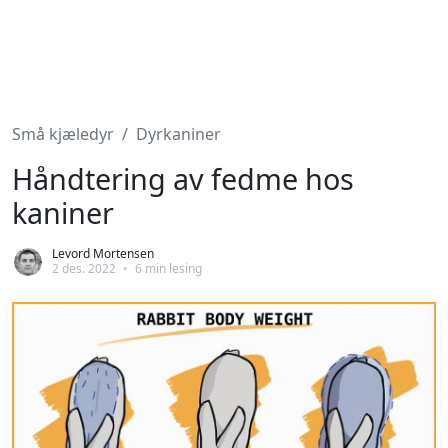
Små kjæledyr
Dyrkaniner
Håndtering av fedme hos
kaniner
Levord Mortensen
2 des. 2022
•
6 min lesing