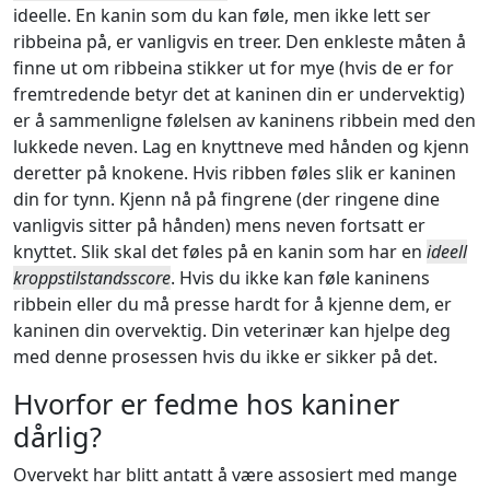
ideelle. En kanin som du kan føle, men ikke lett ser
ribbeina på, er vanligvis en treer. Den enkleste måten å
finne ut om ribbeina stikker ut for mye (hvis de er for
fremtredende betyr det at kaninen din er undervektig)
er å sammenligne følelsen av kaninens ribbein med den
lukkede neven. Lag en knyttneve med hånden og kjenn
deretter på knokene. Hvis ribben føles slik er kaninen
din for tynn. Kjenn nå på fingrene (der ringene dine
vanligvis sitter på hånden) mens neven fortsatt er
knyttet. Slik skal det føles på en kanin som har en
ideell
kroppstilstandsscore
. Hvis du ikke kan føle kaninens
ribbein eller du må presse hardt for å kjenne dem, er
kaninen din overvektig. Din veterinær kan hjelpe deg
med denne prosessen hvis du ikke er sikker på det.
Hvorfor er fedme hos kaniner
dårlig?
Overvekt har blitt antatt å være assosiert med mange