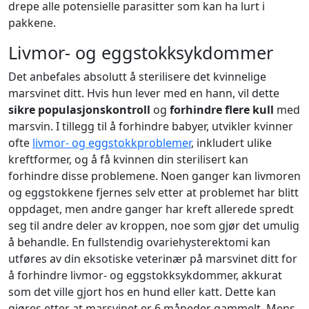
drepe alle potensielle parasitter som kan ha lurt i
pakkene.
Livmor- og eggstokksykdommer
Det anbefales absolutt å sterilisere det kvinnelige
marsvinet ditt. Hvis hun lever med en hann, vil dette
sikre populasjonskontroll
og
forhindre flere kull
med
marsvin. I tillegg til å forhindre babyer, utvikler kvinner
ofte
livmor- og eggstokkproblemer
, inkludert ulike
kreftformer, og å få kvinnen din sterilisert kan
forhindre disse problemene. Noen ganger kan livmoren
og eggstokkene fjernes selv etter at problemet har blitt
oppdaget, men andre ganger har kreft allerede spredt
seg til andre deler av kroppen, noe som gjør det umulig
å behandle. En fullstendig ovariehysterektomi kan
utføres av din eksotiske veterinær på marsvinet ditt for
å forhindre livmor- og eggstokksykdommer, akkurat
som det ville gjort hos en hund eller katt. Dette kan
gjøres etter at marsvinet er 6 måneder gammelt. Mens