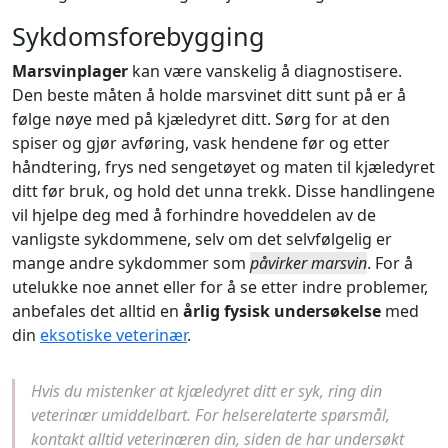
Sykdomsforebygging
Marsvinplager
kan være vanskelig å diagnostisere.
Den beste måten å holde marsvinet ditt sunt på er å
følge nøye med på kjæledyret ditt. Sørg for at den
spiser og gjør avføring, vask hendene før og etter
håndtering, frys ned sengetøyet og maten til kjæledyret
ditt før bruk, og hold det unna trekk. Disse handlingene
vil hjelpe deg med å forhindre hoveddelen av de
vanligste sykdommene, selv om det selvfølgelig er
mange andre sykdommer som
påvirker marsvin
. For å
utelukke noe annet eller for å se etter indre problemer,
anbefales det alltid en
årlig fysisk undersøkelse
med
din
eksotiske veterinær
.
Hvis du mistenker at kjæledyret ditt er syk, ring din
veterinær umiddelbart. For helserelaterte spørsmål,
kontakt alltid veterinæren din, siden de har undersøkt