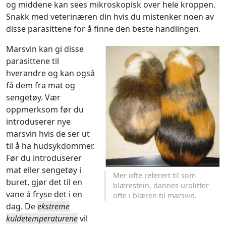
og middene kan sees mikroskopisk over hele kroppen.
Snakk med veterinæren din hvis du mistenker noen av
disse parasittene for å finne den beste handlingen.
Marsvin kan gi disse
parasittene til
hverandre og kan også
få dem fra mat og
sengetøy. Vær
oppmerksom før du
introduserer nye
marsvin hvis de ser ut
til å ha hudsykdommer.
Før du introduserer
mat eller sengetøy i
Mer ofte referert til som
buret, gjør det til en
blærestein, dannes urolitter
vane å fryse det i en
ofte i blæren til marsvin.
dag. De
ekstreme
kuldetemperaturene
vil