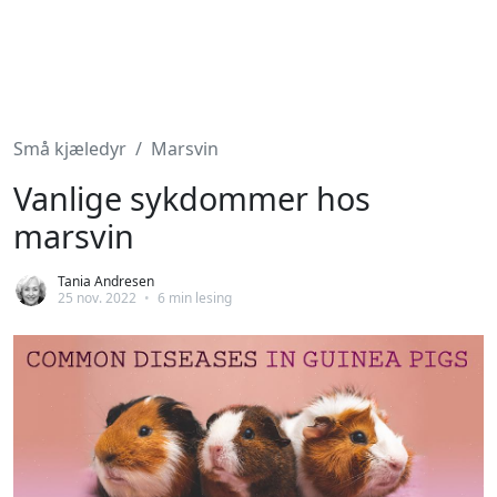
Små kjæledyr
Marsvin
Vanlige sykdommer hos
marsvin
Tania Andresen
25 nov. 2022
•
6 min lesing