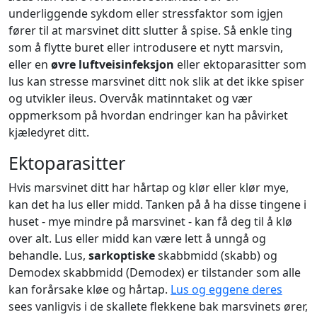
underliggende sykdom eller stressfaktor som igjen
fører til at marsvinet ditt slutter å spise. Så enkle ting
som å flytte buret eller introdusere et nytt marsvin,
eller en
øvre luftveisinfeksjon
eller ektoparasitter som
lus kan stresse marsvinet ditt nok slik at det ikke spiser
og utvikler ileus. Overvåk matinntaket og vær
oppmerksom på hvordan endringer kan ha påvirket
kjæledyret ditt.
Ektoparasitter
Hvis marsvinet ditt har hårtap og klør eller klør mye,
kan det ha lus eller midd. Tanken på å ha disse tingene i
huset - mye mindre på marsvinet - kan få deg til å klø
over alt. Lus eller midd kan være lett å unngå og
behandle. Lus,
sarkoptiske
skabbmidd (skabb) og
Demodex skabbmidd (Demodex) er tilstander som alle
kan forårsake kløe og hårtap.
Lus og eggene deres
sees vanligvis i de skallete flekkene bak marsvinets ører,