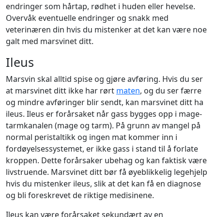
endringer som hårtap, rødhet i huden eller hevelse.
Overvåk eventuelle endringer og snakk med
veterinæren din hvis du mistenker at det kan være noe
galt med marsvinet ditt.
Ileus
Marsvin skal alltid spise og gjøre avføring. Hvis du ser
at marsvinet ditt ikke har rørt
maten
, og du ser færre
og mindre avføringer blir sendt, kan marsvinet ditt ha
ileus. Ileus er forårsaket når gass bygges opp i mage-
tarmkanalen (mage og tarm). På grunn av mangel på
normal peristaltikk og ingen mat kommer inn i
fordøyelsessystemet, er ikke gass i stand til å forlate
kroppen. Dette forårsaker ubehag og kan faktisk være
livstruende. Marsvinet ditt bør få øyeblikkelig legehjelp
hvis du mistenker ileus, slik at det kan få en diagnose
og bli foreskrevet de riktige medisinene.
Ileus kan være forårsaket sekundært av en