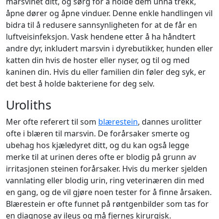
marsvinet ditt, og sørg for å holde dem unna trekk,
åpne dører og åpne vinduer. Denne enkle handlingen vil
bidra til å redusere sannsynligheten for at de får en
luftveisinfeksjon. Vask hendene etter å ha håndtert
andre dyr, inkludert marsvin i dyrebutikker, hunden eller
katten din hvis de hoster eller nyser, og til og med
kaninen din. Hvis du eller familien din føler deg syk, er
det best å holde bakteriene for deg selv.
Uroliths
Mer ofte referert til som
blærestein
, dannes urolitter
ofte i blæren til marsvin. De forårsaker smerte og
ubehag hos kjæledyret ditt, og du kan også legge
merke til at urinen deres ofte er blodig på grunn av
irritasjonen steinen forårsaker. Hvis du merker sjelden
vannlating eller blodig urin, ring veterinæren din med
en gang, og de vil gjøre noen tester for å finne årsaken.
Blærestein er ofte funnet på røntgenbilder som tas for
en diagnose av ileus og må fjernes kirurgisk.