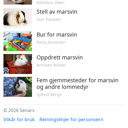
Nikolaus Viken
Stell av marsvin
Gun Paulsen
Bur for marsvin
Ilona Antonsen
Oppdrett marsvin
Anniken Nilsen
Fem gjemmesteder for marsvin
og andre lommedyr
Sylfest Berge
© 2026 Senars
Vilkår for bruk
Retningslinjer for personvern