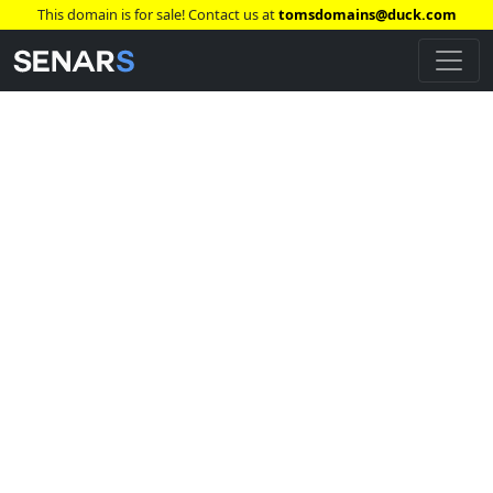
This domain is for sale! Contact us at
tomsdomains@duck.com