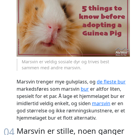
Marsvin er veldig sosiale dyr og trives best
sammen med andre marsvin.
Marsvin trenger mye gulvplass, og
de fleste bur
markedsføres som marsvin
bur
er altfor liten,
spesielt for et par. Å lage et hjemmelaget bur er
imidlertid veldig enkelt, og siden
marsvin
er en
god størrelse og ikke rømningskunstnere, er et
hjemmelaget bur et flott alternativ.
04
Marsvin er stille, noen ganger