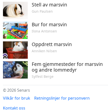
Stell av marsvin
Gun Paulsen
Bur for marsvin
Ilona Antonsen
Oppdrett marsvin
Anniken Nilsen
Fem gjemmesteder for marsvin
og andre lommedyr
Sylfest Berge
© 2026 Senars
Vilkår for bruk
Retningslinjer for personvern
Kontakt oss