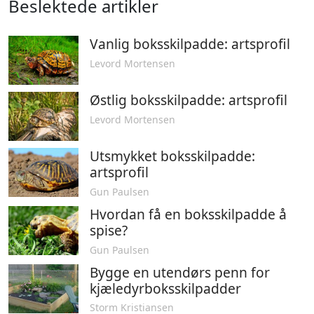
Beslektede artikler
Vanlig boksskilpadde: artsprofil
Levord Mortensen
Østlig boksskilpadde: artsprofil
Levord Mortensen
Utsmykket boksskilpadde:
artsprofil
Gun Paulsen
Hvordan få en boksskilpadde å
spise?
Gun Paulsen
Bygge en utendørs penn for
kjæledyrboksskilpadder
Storm Kristiansen