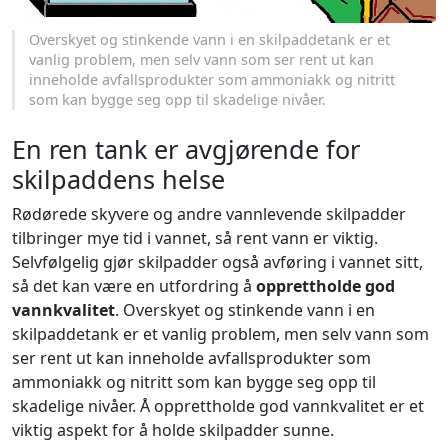
Overskyet og stinkende vann i en skilpaddetank er et
vanlig problem, men selv vann som ser rent ut kan
inneholde avfallsprodukter som ammoniakk og nitritt
som kan bygge seg opp til skadelige nivåer.
En ren tank er avgjørende for
skilpaddens helse
Rødørede skyvere og andre vannlevende skilpadder
tilbringer mye tid i vannet, så rent vann er viktig.
Selvfølgelig gjør skilpadder også avføring i vannet sitt,
så det kan være en utfordring å
opprettholde god
vannkvalitet
. Overskyet og stinkende vann i en
skilpaddetank er et vanlig problem, men selv vann som
ser rent ut kan inneholde avfallsprodukter som
ammoniakk og nitritt som kan bygge seg opp til
skadelige nivåer. Å opprettholde god vannkvalitet er et
viktig aspekt for å holde skilpadder sunne.