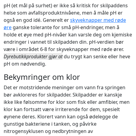
pH (et mål på surhet) er ikke så kritisk for skilpaddens
helse som avfallsproduktnivåene, men å måle pH er
også en god idé. Generelt er
skyveknapper med røde
øre
ganske tolerante for små pH-endringer, men å
holde et øye med pH-nivåer kan varsle deg om kjemiske
endringer i vannet til skilpadden din. pH-verdien bør
være i området 6-8 for skyveknapper med røde ører.
Dyrebutikkprodukter gjør at
du trygt kan senke eller heve
pH om nødvendig.
Bekymringer om klor
Det er motstridende meninger om vann fra springen
bør avkloreres for skilpadder. Skilpadder er kanskje
ikke like følsomme for klor som fisk eller amfibier, men
klor kan fortsatt være irriterende for dem, spesielt
øynene deres. Klorert vann kan også ødelegge de
gunstige bakteriene i tanken, og påvirke
nitrogensyklusen og nedbrytningen av