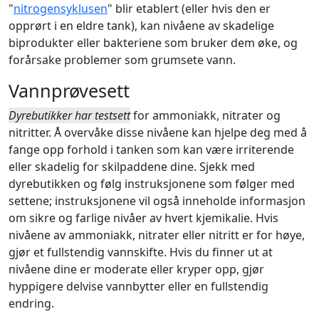
"
nitrogensyklusen
" blir etablert (eller hvis den er
opprørt i en eldre tank), kan nivåene av skadelige
biprodukter eller bakteriene som bruker dem øke, og
forårsake problemer som grumsete vann.
Vannprøvesett
Dyrebutikker har testsett
for ammoniakk, nitrater og
nitritter. Å overvåke disse nivåene kan hjelpe deg med å
fange opp forhold i tanken som kan være irriterende
eller skadelig for skilpaddene dine. Sjekk med
dyrebutikken og følg instruksjonene som følger med
settene; instruksjonene vil også inneholde informasjon
om sikre og farlige nivåer av hvert kjemikalie. Hvis
nivåene av ammoniakk, nitrater eller nitritt er for høye,
gjør et fullstendig vannskifte. Hvis du finner ut at
nivåene dine er moderate eller kryper opp, gjør
hyppigere delvise vannbytter eller en fullstendig
endring.