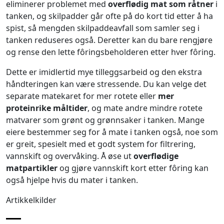
eliminerer problemet med
overflødig mat som råtner
i
tanken, og skilpadder går ofte på do kort tid etter å ha
spist, så mengden skilpaddeavfall som samler seg i
tanken reduseres også. Deretter kan du bare rengjøre
og rense den lette fôringsbeholderen etter hver fôring.
Dette er imidlertid mye tilleggsarbeid og den ekstra
håndteringen kan være stressende. Du kan velge det
separate matekaret for mer rotete eller
mer
proteinrike måltider
, og mate andre mindre rotete
matvarer som grønt og grønnsaker i tanken. Mange
eiere bestemmer seg for å mate i tanken også, noe som
er greit, spesielt med et godt system for filtrering,
vannskift og overvåking. Å øse ut
overflødige
matpartikler
og gjøre vannskift kort etter fôring kan
også hjelpe hvis du mater i tanken.
Artikkelkilder