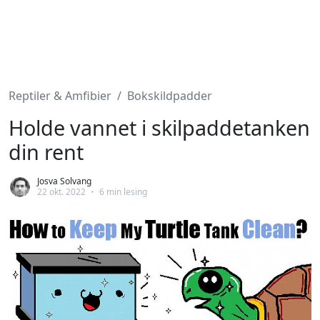
Reptiler & Amfibier
Bokskildpadder
Holde vannet i skilpaddetanken
din rent
Josva Solvang
22 okt. 2022
•
6 min lesing