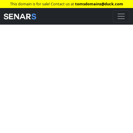
This domain is for sale! Contact us at
tomsdomains@duck.com