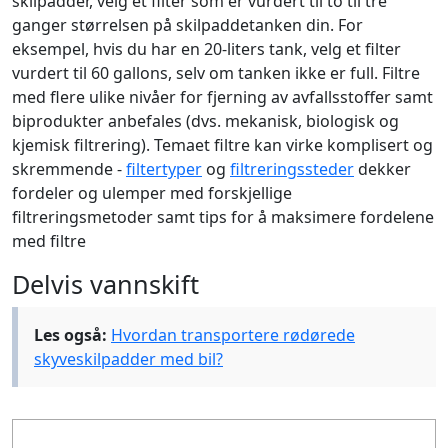
skilpadder, velg et filter som er vurdert til to til tre
ganger størrelsen på skilpaddetanken din. For
eksempel, hvis du har en 20-liters tank, velg et filter
vurdert til 60 gallons, selv om tanken ikke er full. Filtre
med flere ulike nivåer for fjerning av avfallsstoffer samt
biprodukter anbefales (dvs. mekanisk, biologisk og
kjemisk filtrering). Temaet filtre kan virke komplisert og
skremmende -
filtertyper
og
filtreringssteder
dekker
fordeler og ulemper med forskjellige
filtreringsmetoder samt tips for å maksimere fordelene
med filtre
Delvis vannskift
Les også:
Hvordan transportere rødørede
skyveskilpadder med bil?