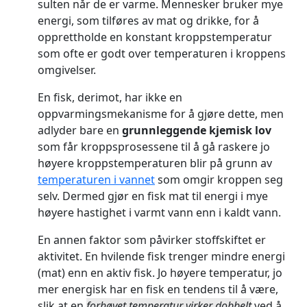
sulten når de er varme. Mennesker bruker mye
energi, som tilføres av mat og drikke, for å
opprettholde en konstant kroppstemperatur
som ofte er godt over temperaturen i kroppens
omgivelser.
En fisk, derimot, har ikke en
oppvarmingsmekanisme for å gjøre dette, men
adlyder bare en
grunnleggende kjemisk lov
som får kroppsprosessene til å gå raskere jo
høyere kroppstemperaturen blir på grunn av
temperaturen i vannet
som omgir kroppen seg
selv. Dermed gjør en fisk mat til energi i mye
høyere hastighet i varmt vann enn i kaldt vann.
En annen faktor som påvirker stoffskiftet er
aktivitet. En hvilende fisk trenger mindre energi
(mat) enn en aktiv fisk. Jo høyere temperatur, jo
mer energisk har en fisk en tendens til å være,
slik at en
forhøyet temperatur virker dobbelt
ved å