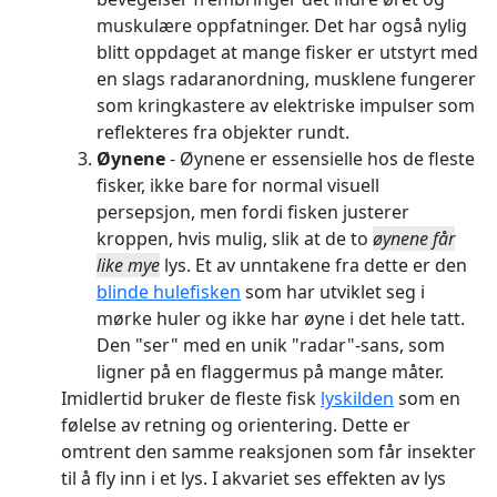
muskulære oppfatninger. Det har også nylig
blitt oppdaget at mange fisker er utstyrt med
en slags radaranordning, musklene fungerer
som kringkastere av elektriske impulser som
reflekteres fra objekter rundt.
Øynene
- Øynene er essensielle hos de fleste
fisker, ikke bare for normal visuell
persepsjon, men fordi fisken justerer
kroppen, hvis mulig, slik at de to
øynene får
like mye
lys. Et av unntakene fra dette er den
blinde hulefisken
som har utviklet seg i
mørke huler og ikke har øyne i det hele tatt.
Den "ser" med en unik "radar"-sans, som
ligner på en flaggermus på mange måter.
Imidlertid bruker de fleste fisk
lyskilden
som en
følelse av retning og orientering. Dette er
omtrent den samme reaksjonen som får insekter
til å fly inn i et lys. I akvariet ses effekten av lys