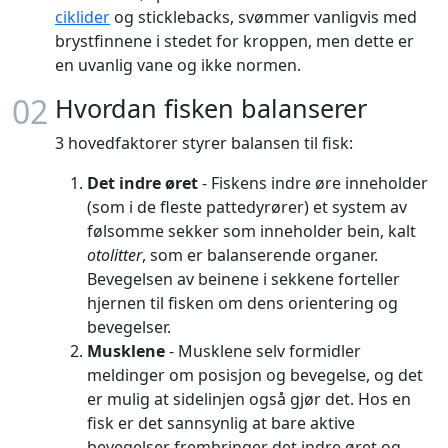
ciklider
og sticklebacks, svømmer vanligvis med
brystfinnene i stedet for kroppen, men dette er
en uvanlig vane og ikke normen.
02
Hvordan fisken balanserer
3 hovedfaktorer styrer balansen til fisk:
Det indre øret
- Fiskens indre øre inneholder
(som i de fleste pattedyrører) et system av
følsomme sekker som inneholder bein, kalt
otolitter
, som er balanserende organer.
Bevegelsen av beinene i sekkene forteller
hjernen til fisken om dens orientering og
bevegelser.
Musklene
- Musklene selv formidler
meldinger om posisjon og bevegelse, og det
er mulig at sidelinjen også gjør det. Hos en
fisk er det sannsynlig at bare aktive
bevegelser frembringer det indre øret og