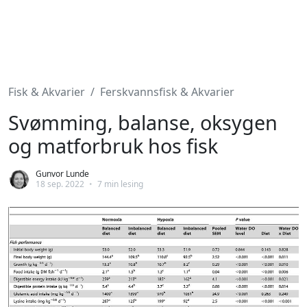
Fisk & Akvarier
Ferskvannsfisk & Akvarier
Svømming, balanse, oksygen
og matforbruk hos fisk
Gunvor Lunde
18 sep. 2022
•
7 min lesing