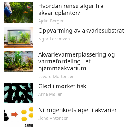
Hvordan rense alger fra
akvarieplanter?
Ajdin Berger
Oppvarming av akvariesubstrat
Ngoc Lorentzen
Akvarievarmerplassering og
varmefordeling i et
hjemmeakvarium
Levord Mortensen
Glød i mørket fisk
Arna Møller
Nitrogenkretsløpet i akvarier
Ilona Antonsen