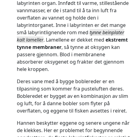
labyrinten organ. Innfødt til varme, stillestående
vannmasser, er de i stand til å ta inn luft fra
overflaten av vannet og holde den i
labyrintorganet. Inne i labyrinten er det mange
små labyrintlignende rom med
tynne beinplater
kalt lameller
. Lamellene er dekket med
ekstremt
tynne membraner
, så tynne at oksygen kan
passere gjennom. Blod i membranene
absorberer oksygenet og frakter det gjennom
hele kroppen.
Deres vane med å bygge boblereder er en
tilpasning som kommer fra pusteluften deres.
Bobleredet er bygget av en kombinasjon av slim
og luft, for å danne bobler som flyter på
overflaten, og eggene til fisken avsettes i reiret.
Hannen beskytter eggene og senere ungene når
de klekkes. Her er problemet for begynnende