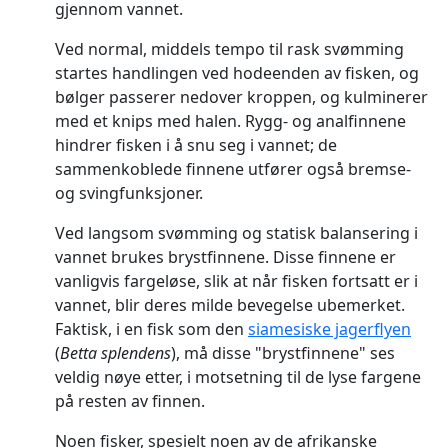
gjennom vannet.
Ved normal, middels tempo til rask svømming
startes handlingen ved hodeenden av fisken, og
bølger passerer nedover kroppen, og kulminerer
med et knips med halen. Rygg- og analfinnene
hindrer fisken i å snu seg i vannet; de
sammenkoblede finnene utfører også bremse-
og svingfunksjoner.
Ved langsom svømming og statisk balansering i
vannet brukes brystfinnene. Disse finnene er
vanligvis fargeløse, slik at når fisken fortsatt er i
vannet, blir deres milde bevegelse ubemerket.
Faktisk, i en fisk som den
siamesiske jagerflyen
(
Betta splendens
), må disse "brystfinnene" ses
veldig nøye etter, i motsetning til de lyse fargene
på resten av finnen.
Noen fisker, spesielt noen av de afrikanske