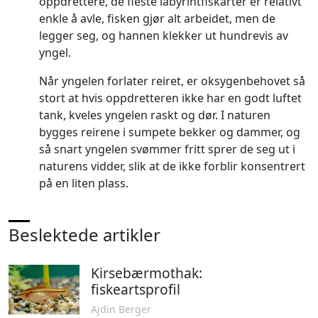
oppdrettere, de fleste labyrintfiskarter er relativt
enkle å avle, fisken gjør alt arbeidet, men de
legger seg, og hannen klekker ut hundrevis av
yngel.
Når yngelen forlater reiret, er oksygenbehovet så
stort at hvis oppdretteren ikke har en godt luftet
tank, kveles yngelen raskt og dør. I naturen
bygges reirene i sumpete bekker og dammer, og
så snart yngelen svømmer fritt sprer de seg ut i
naturens vidder, slik at de ikke forblir konsentrert
på en liten plass.
Beslektede artikler
Kirsebærmothak:
fiskeartsprofil
Ajdin Berger