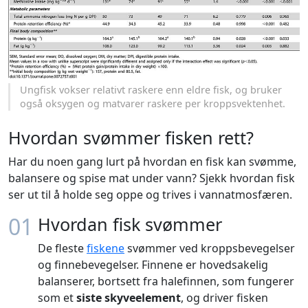
Ungfisk vokser relativt raskere enn eldre fisk, og bruker
også oksygen og matvarer raskere per kroppsvektenhet.
Hvordan svømmer fisken rett?
Har du noen gang lurt på hvordan en fisk kan svømme,
balansere og spise mat under vann? Sjekk hvordan fisk
ser ut til å holde seg oppe og trives i vannatmosfæren.
01
Hvordan fisk svømmer
De fleste
fiskene
svømmer ved kroppsbevegelser
og finnebevegelser. Finnene er hovedsakelig
balanserer, bortsett fra halefinnen, som fungerer
som et
siste skyveelement
, og driver fisken