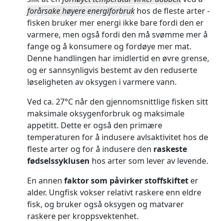
forårsake høyere energiforbruk
hos de fleste arter -
fisken bruker mer energi ikke bare fordi den er
varmere, men også fordi den må svømme mer å
fange og å konsumere og fordøye mer mat.
Denne handlingen har imidlertid en øvre grense,
og er sannsynligvis bestemt av den reduserte
løseligheten av oksygen i varmere vann.
Ved ca. 27°C når den gjennomsnittlige fisken sitt
maksimale oksygenforbruk og maksimale
appetitt. Dette er også den primære
temperaturen for å indusere avlsaktivitet hos de
fleste arter og for å indusere den
raskeste
fødselssyklusen
hos arter som lever av levende.
En annen
faktor som påvirker stoffskiftet
er
alder. Ungfisk vokser relativt raskere enn eldre
fisk, og bruker også oksygen og matvarer
raskere per kroppsvektenhet.