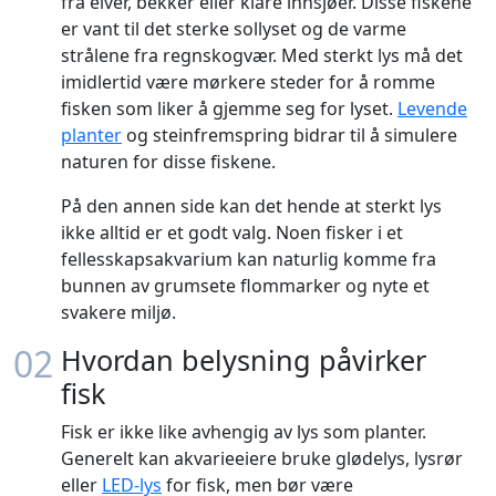
fra elver, bekker eller klare innsjøer. Disse fiskene
er vant til det sterke sollyset og de varme
strålene fra regnskogvær. Med sterkt lys må det
imidlertid være mørkere steder for å romme
fisken som liker å gjemme seg for lyset.
Levende
planter
og steinfremspring bidrar til å simulere
naturen for disse fiskene.
På den annen side kan det hende at sterkt lys
ikke alltid er et godt valg. Noen fisker i et
fellesskapsakvarium kan naturlig komme fra
bunnen av grumsete flommarker og nyte et
svakere miljø.
02
Hvordan belysning påvirker
fisk
Fisk er ikke like avhengig av lys som planter.
Generelt kan akvarieeiere bruke glødelys, lysrør
eller
LED-lys
for fisk, men bør være