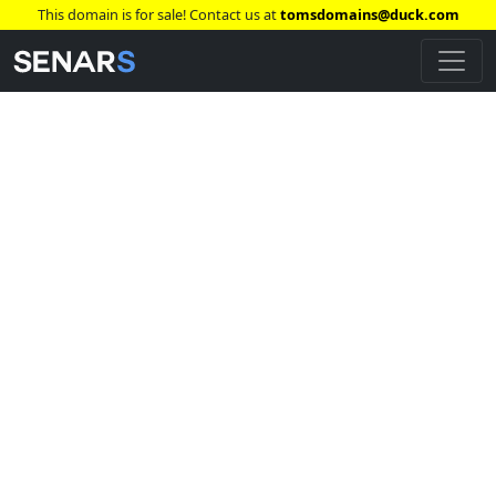
This domain is for sale! Contact us at
tomsdomains@duck.com