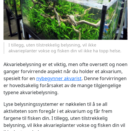
I tillegg, uten tilstrekkelig belysning, vil ikke
akvarieplanter vokse og fisken din vil ikke ha topp helse.
Akvariebelysning er et viktig, men ofte oversett og noen
ganger forvirrende aspekt når du holder et akvarium,
spesielt for en
nybegynner akvarist
. Denne forvirringen
er hovedsakelig forårsaket av de mange tilgjengelige
typene akvariebelysning.
Lyse belysningssystemer er nøkkelen til å se all
aktiviteten som foregår i et akvarium og får frem
fargene til fisken din. I tillegg, uten tilstrekkelig
belysning, vil ikke akvarieplanter vokse og fisken din vil