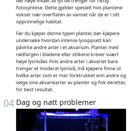
det høye nivået av lys de trenger for riktig
fotosyntese. Dette gjelder spesielt hvis plantene
vokser nær overflaten av vannet når de er i sitt
opprinnelige habitat.
Før du kjøper denne typen planter, bør kjøpere
undersøke hvordan intense lysoppsett kan
påvirke andre arter i et akvarium. Planter med
rødfargen i bladene eller stilkene krever svært
høye lysnivåer. Hvis andre arter i akvariet bare
trenger et moderat lysnivå, må kjøpere finne ut
hvilke arter som er mer foretrukket enn andre og
velge sine akvariearter av planter og fisk deretter,
for best resultat.
04
Dag og natt problemer