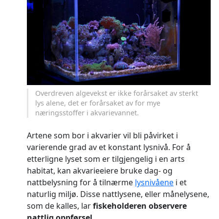
Overdreven algevekst er ikke forårsaket av sterkt
lys alene, det er forårsaket av for mye
næringsstoffer i akvarievannet.
Artene som bor i akvarier vil bli påvirket i
varierende grad av et konstant lysnivå. For å
etterligne lyset som er tilgjengelig i en arts
habitat, kan akvarieeiere bruke dag- og
nattbelysning for å tilnærme
lysnivåene
i et
naturlig miljø. Disse nattlysene, eller månelysene,
som de kalles, lar
fiskeholderen observere
nattlig oppførsel
.