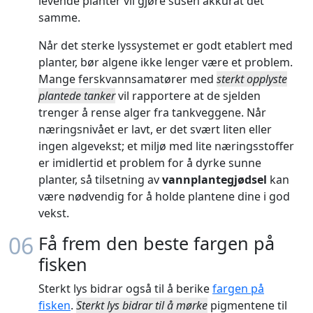
levende planter vil gjøre susen akkurat det
samme.
Når det sterke lyssystemet er godt etablert med
planter, bør algene ikke lenger være et problem.
Mange ferskvannsamatører med
sterkt opplyste
plantede tanker
vil rapportere at de sjelden
trenger å rense alger fra tankveggene. Når
næringsnivået er lavt, er det svært liten eller
ingen algevekst; et miljø med lite næringsstoffer
er imidlertid et problem for å dyrke sunne
planter, så tilsetning av
vannplantegjødsel
kan
være nødvendig for å holde plantene dine i god
vekst.
06
Få frem den beste fargen på
fisken
Sterkt lys bidrar også til å berike
fargen på
fisken
.
Sterkt lys bidrar til å mørke
pigmentene til