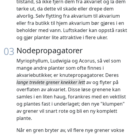
tilstand, så ikke fjern dem fra akvariet og la dem
tørke ut, da dette vil skade eller drepe dem
alvorlig. Selv flytting fra akvarium til akvarium
eller fra butikk til hjem akvarium bør gjøres i en
beholder med vann. Luftskader kan oppstå raskt
og gjør planter lite attraktive i flere uker.
03
Nodepropagatorer
Myriophyllum, Ludwigia og Acorus, så vel som
mange andre planter som ofte finnes i
akvariebutikker, er knutepropagatorer. Deres
lange trevlete grener knekker lett
av og flyter på
overflaten av akvariet. Disse løse grenene kan
samles i en liten haug, forankres med en vektlist
og plantes fast i underlaget; den nye "klumpen"
av grener vil snart rote og bli en ny komplett
plante.
Når en gren bryter av, vil flere nye grener vokse