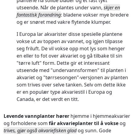
plantene ha solide blader og et fast tykt
utseende. Når de plantes under vann,
skjer en
fantastisk forandring
: bladene vokser mye bredere
og er snøret med vakre flytende klumper.
I Europa lar akvarister disse spesielle plantene
vokse ut av toppen av vannet, og igjen tilpasse
seg friluft. De vil vokse opp mot lys som henger
en eller to fot over akvariet og gå tilbake til sin
"tørre luft" form. Dette gir et interessant
utseende med "undervannsformen" til planten i
akvariet og "tørrsesongen"-versjonen av planten
som trives over selve tanken. Selv om dette ikke
er en populær type akvariestil i Europa og
Canada, er det verdt en titt.
Levende vannplanter hører
hjemme i hjemmeakvarier
og forholdene som
får akvarieplanter til å vokse
og
trives, gjør også akvariefisken glad
og sunn. Gode