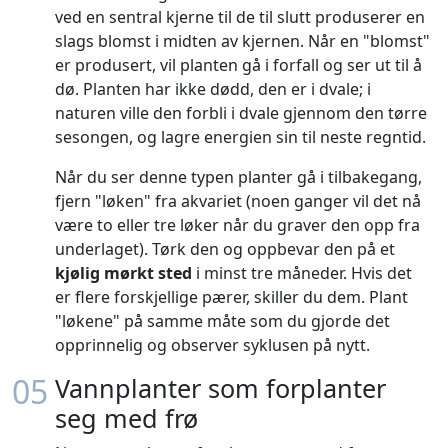
ved en sentral kjerne til de til slutt produserer en
slags blomst i midten av kjernen. Når en "blomst"
er produsert, vil planten gå i forfall og ser ut til å
dø. Planten har ikke dødd, den er i dvale; i
naturen ville den forbli i dvale gjennom den tørre
sesongen, og lagre energien sin til neste regntid.
Når du ser denne typen planter gå i tilbakegang,
fjern "løken" fra akvariet (noen ganger vil det nå
være to eller tre løker når du graver den opp fra
underlaget). Tørk den og oppbevar den på et
kjølig mørkt sted
i minst tre måneder. Hvis det
er flere forskjellige pærer, skiller du dem. Plant
"løkene" på samme måte som du gjorde det
opprinnelig og observer syklusen på nytt.
05
Vannplanter som forplanter
seg med frø