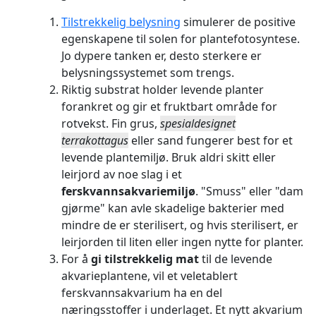
Tilstrekkelig belysning
simulerer de positive
egenskapene til solen for plantefotosyntese.
Jo dypere tanken er, desto sterkere er
belysningssystemet som trengs.
Riktig substrat holder levende planter
forankret og gir et fruktbart område for
rotvekst. Fin grus,
spesialdesignet
terrakottagus
eller sand fungerer best for et
levende plantemiljø. Bruk aldri skitt eller
leirjord av noe slag i et
ferskvannsakvariemiljø
. "Smuss" eller "dam
gjørme" kan avle skadelige bakterier med
mindre de er sterilisert, og hvis sterilisert, er
leirjorden til liten eller ingen nytte for planter.
For å
gi tilstrekkelig mat
til de levende
akvarieplantene, vil et veletablert
ferskvannsakvarium ha en del
næringsstoffer i underlaget. Et nytt akvarium