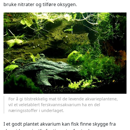
bruke nitrater og tilføre oksygen.
For å gi tilstrekkelig mat til de levende akvarieplantene,
vil et veletablert ferskvannsakvarium ha en del
næringsstoffer i underlaget.
I et godt plantet akvarium kan fisk finne skygge fra