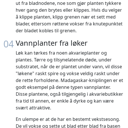
ut fra bladnodene, noe som gjør planten tykkere
hver gang den brytes eller klippes. Hvis du velger
å klippe planten, klipp grenen nær et sett med
blader, ettersom røttene vokser fra knutepunktet
der bladet kobles til grenen.
04
Vannplanter fra løker
Løk kan tørkes fra noen akvarieplanter og
plantes. Tørre og tilsynelatende døde, under
substratet, når de er plantet under vann, vil disse
"løkene" raskt spire og vokse veldig raskt under
de rette forholdene. Madagaskar-kniplingen er et
godt eksempel på denne typen vannplanter.
Disse plantene, også tilgjengelig i akvariebutikker
fra tid til annen, er enkle å dyrke og kan være
svært attraktive.
En ulempe er at de har en bestemt vekstsesong.
De vil vokse og sette ut blad etter blad fra basen