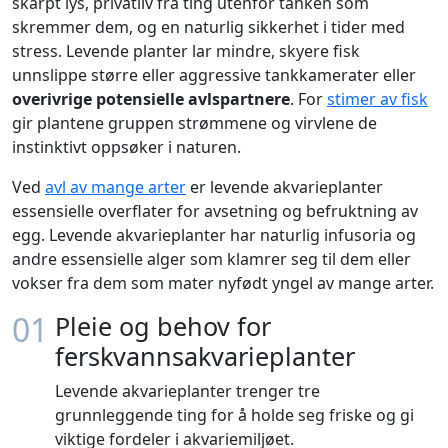
skarpt lys, privatliv fra ting utenfor tanken som
skremmer dem, og en naturlig sikkerhet i tider med
stress. Levende planter lar mindre, skyere fisk
unnslippe større eller aggressive tankkamerater eller
overivrige potensielle avlspartnere
. For
stimer av fisk
gir plantene gruppen strømmene og virvlene de
instinktivt oppsøker i naturen.
Ved
avl av mange arter
er levende akvarieplanter
essensielle overflater for avsetning og befruktning av
egg. Levende akvarieplanter har naturlig infusoria og
andre essensielle alger som klamrer seg til dem eller
vokser fra dem som mater nyfødt yngel av mange arter.
01
Pleie og behov for
ferskvannsakvarieplanter
Levende akvarieplanter trenger tre
grunnleggende ting for å holde seg friske og gi
viktige fordeler i akvariemiljøet.