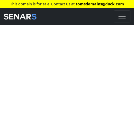
This domain is for sale! Contact us at
tomsdomains@duck.com