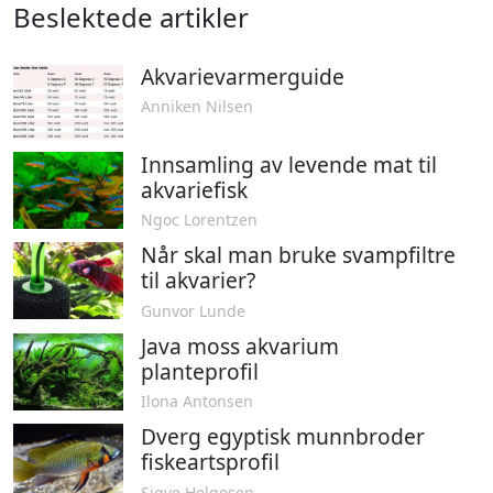
Beslektede artikler
Akvarievarmerguide
Anniken Nilsen
Innsamling av levende mat til
akvariefisk
Ngoc Lorentzen
Når skal man bruke svampfiltre
til akvarier?
Gunvor Lunde
Java moss akvarium
planteprofil
Ilona Antonsen
Dverg egyptisk munnbroder
fiskeartsprofil
Sigve Helgesen