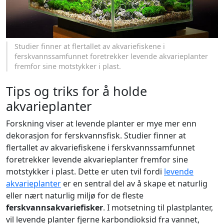
Studier finner at flertallet av akvariefiskene i
ferskvannssamfunnet foretrekker levende akvarieplanter
fremfor sine motstykker i plast.
Tips og triks for å holde
akvarieplanter
Forskning viser at levende planter er mye mer enn
dekorasjon for ferskvannsfisk. Studier finner at
flertallet av akvariefiskene i ferskvannssamfunnet
foretrekker levende akvarieplanter fremfor sine
motstykker i plast. Dette er uten tvil fordi
levende
akvarieplanter
er en sentral del av å skape et naturlig
eller nært naturlig miljø for de fleste
ferskvannsakvariefisker
. I motsetning til plastplanter,
vil levende planter fjerne karbondioksid fra vannet,