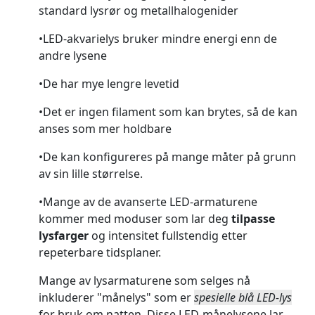
standard lysrør og metallhalogenider
•LED-akvarielys bruker mindre energi enn de
andre lysene
•De har mye lengre levetid
•Det er ingen filament som kan brytes, så de kan
anses som mer holdbare
•De kan konfigureres på mange måter på grunn
av sin lille størrelse.
•Mange av de avanserte LED-armaturene
kommer med moduser som lar deg
tilpasse
lysfarger
og intensitet fullstendig etter
repeterbare tidsplaner.
Mange av lysarmaturene som selges nå
inkluderer "månelys" som er
spesielle blå LED-lys
for bruk om natten. Disse LED-månelysene lar