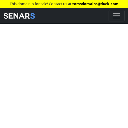
This domain is for sale! Contact us at
tomsdomains@duck.com