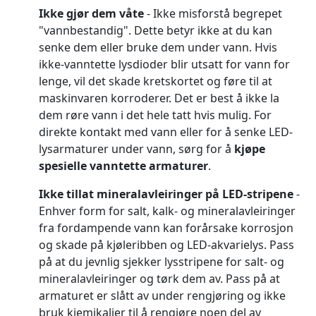
Ikke gjør dem våte
- Ikke misforstå begrepet
"vannbestandig". Dette betyr ikke at du kan
senke dem eller bruke dem under vann. Hvis
ikke-vanntette lysdioder blir utsatt for vann for
lenge, vil det skade kretskortet og føre til at
maskinvaren korroderer. Det er best å ikke la
dem røre vann i det hele tatt hvis mulig. For
direkte kontakt med vann eller for å senke LED-
lysarmaturer under vann, sørg for å
kjøpe
spesielle vanntette armaturer
.
Ikke tillat mineralavleiringer på LED-stripene
-
Enhver form for salt, kalk- og mineralavleiringer
fra fordampende vann kan forårsake korrosjon
og skade på kjøleribben og LED-akvarielys. Pass
på at du jevnlig sjekker lysstripene for salt- og
mineralavleiringer og tørk dem av. Pass på at
armaturet er slått av under rengjøring og ikke
bruk kjemikalier til å rengjøre noen del av