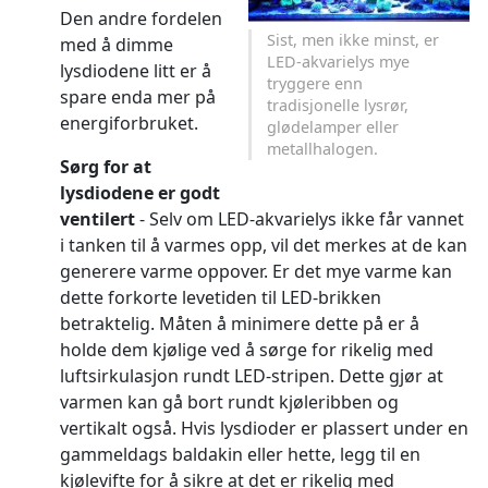
Den andre fordelen
Sist, men ikke minst, er
med å dimme
LED-akvarielys mye
lysdiodene litt er å
tryggere enn
spare enda mer på
tradisjonelle lysrør,
energiforbruket.
glødelamper eller
metallhalogen.
Sørg for at
lysdiodene er godt
ventilert
- Selv om LED-akvarielys ikke får vannet
i tanken til å varmes opp, vil det merkes at de kan
generere varme oppover. Er det mye varme kan
dette forkorte levetiden til LED-brikken
betraktelig. Måten å minimere dette på er å
holde dem kjølige ved å sørge for rikelig med
luftsirkulasjon rundt LED-stripen. Dette gjør at
varmen kan gå bort rundt kjøleribben og
vertikalt også. Hvis lysdioder er plassert under en
gammeldags baldakin eller hette, legg til en
kjølevifte for å sikre at det er rikelig med