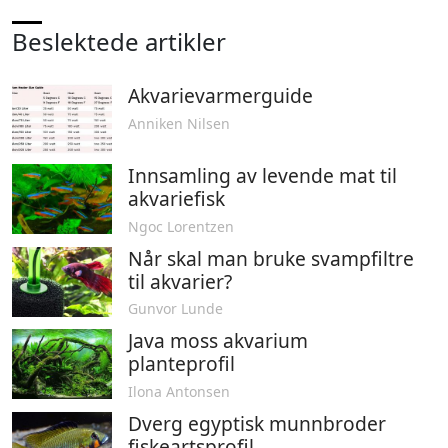
Beslektede artikler
Akvarievarmerguide
Anniken Nilsen
Innsamling av levende mat til
akvariefisk
Ngoc Lorentzen
Når skal man bruke svampfiltre
til akvarier?
Gunvor Lunde
Java moss akvarium
planteprofil
Ilona Antonsen
Dverg egyptisk munnbroder
fiskeartsprofil