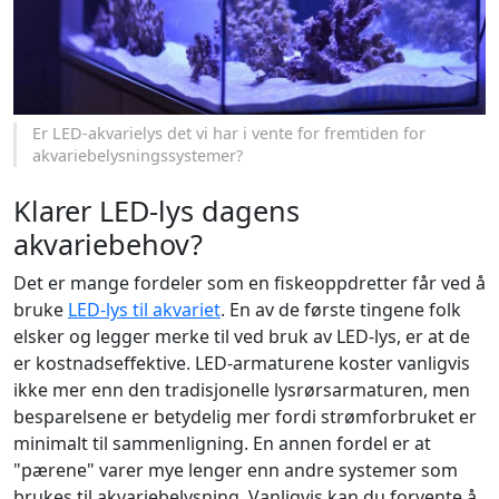
Er LED-akvarielys det vi har i vente for fremtiden for
akvariebelysningssystemer?
Klarer LED-lys dagens
akvariebehov?
Det er mange fordeler som en fiskeoppdretter får ved å
bruke
LED-lys til akvariet
. En av de første tingene folk
elsker og legger merke til ved bruk av LED-lys, er at de
er kostnadseffektive. LED-armaturene koster vanligvis
ikke mer enn den tradisjonelle lysrørsarmaturen, men
besparelsene er betydelig mer fordi strømforbruket er
minimalt til sammenligning. En annen fordel er at
"pærene" varer mye lenger enn andre systemer som
brukes til akvariebelysning. Vanligvis kan du forvente å