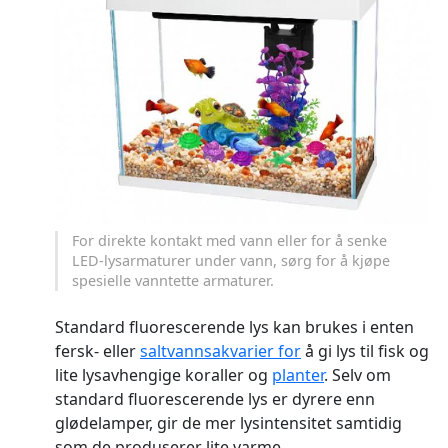
For direkte kontakt med vann eller for å senke
LED-lysarmaturer under vann, sørg for å kjøpe
spesielle vanntette armaturer.
Standard fluorescerende lys kan brukes i enten
fersk- eller
saltvannsakvarier for
å gi lys til fisk og
lite lysavhengige koraller og
planter
. Selv om
standard fluorescerende lys er dyrere enn
glødelamper, gir de mer lysintensitet samtidig
som de produserer lite varme.