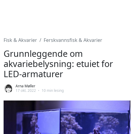
Fisk & Akvarier
Ferskvannsfisk & Akvarier
Grunnleggende om
akvariebelysning: etuiet for
LED-armaturer
Arna Møller
17 okt. 2022
•
10 min lesing