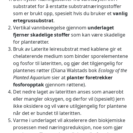
substratet for å erstatte substratnæringsstoffer
som er brukt opp, spesielt hvis du bruker et
vanlig
ertegrussubstrat
.
Vertikal vannbevegelse gjennom
underlaget
fjerner skadelige stoffer
som kan være skadelige
for planterøtter.
Bruk av Laterite leiresubstrat med kablene gir et
chelaterende medium som binder sporelementene
og fosfor til lateritten, og gjør det tilgjengelig for
plantenes røtter (Diana Walstads bok
Ecology of the
Planted Aquarium
sier at
planter foretrekker
fosforopptak
gjennom røttene).
Det nedre laget av lateritten anses som anaerobt
eller mangler oksygen, og derfor vil (spesielt) jern
ikke oksidere og vil være utilgjengelig for plantene
når det er bundet til lateritten.
Varme i underlaget vil akselerere den biokjemiske
prosessen med næringsreduksjon, noe som gjør