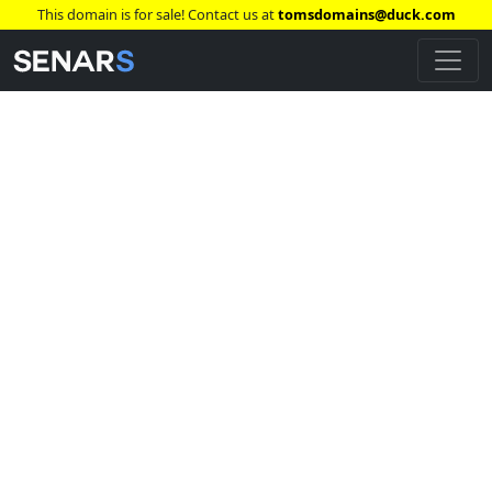
This domain is for sale! Contact us at
tomsdomains@duck.com