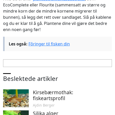
EcoComplete eller Flourite (sammensatt av større og
mindre korn der de mindre kornene migrerer til
bunnen), så legg det rett over sandlaget. Slå på kablene
og du er klar til å gå. Plantene dine vil gjøre det bedre
enn noen gang før!
Les også:
Fôringer til fisken din
Beslektede artikler
Kirsebærmothak:
fiskeartsprofil
Ajdin Berger
Silika alger