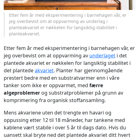
Etter fem år med eksperimentering i barnehagen vår, er
jeg overbevist om at oppvarming av underlag i
planteakvariet er nøkkelen for langsiktig stabilitet i
planteakvariet.
Etter fem år med eksperimentering i barnehagen vår, er
jeg overbevist om at oppvarming av
underlaget
i det
plantede akvariet er nøkkelen for langsiktig stabilitet i
det plantede
akvariet
. Planter har gjennomgående
prestert bedre med en substratvarmer enn i våre
tanker som ikke er oppvarmet, med
færre
algeproblemer
og substratproblemer på grunn av
komprimering fra organisk stoffansamling.
Mens akvariene uten det trengte en havari og
oppussing etter 12 til 18 måneder, har tankene med
kablene vært stabile i over 5 år til dags dato. Hvis du
uansett skal bryte ned det plantede akvariet ditt hvert