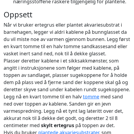
næringsstoffene raskere tilgjengelig for plantene.
Oppsett
Når vi bruker ertegrus eller plantet akvariesubstrat i
barnehagen, legger vi aldri kablene på bunnglasset da
du vil miste noe av varmen gjennom bunnen. Legg først
en kvart tomme til en halv tomme sandkassesand eller
vasket inert sand ned, nok til å dekke glasset.
Plasser deretter kablene i et sikksakkmønster, som
angitt i instruksjonene som følger med kablene, på
toppen av sandlaget, plasser sugekoppene for å holde
dem på plass ved å fjerne sand der koppene skal gå og
deretter skyve sand under kabelen rundt sugekoppene.
Legg nå en kvart tomme til en halv
tomme
med sand
ned over toppen av kablene. Sanden gir en jevn
varmespredning. Legg nå et tynt lag lateritt over det,
akkurat nok til å dekke det godt, og deretter 2 til 8
centimeter med
skylt ertegrus
på toppen av det.
Hvis du bruker
plantede akvariesubstrater
, som