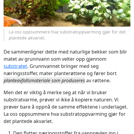
La oss oppsummere hva substratoppvarming gjør for det
plantede akvariet.
De sammenligner dette med naturlige bekker som blir
matet av grunnvann som velter opp gjennom
substratet
. Grunnvannet bringer med seg
næringsstoffer, mater planterøttene og fører bort
planteavfallsmateriale som produseres
av røttene.
Men det er viktig å merke seg at når vi bruker
substratvarme, prøver vi ikke å kopiere naturen. Vi
prøver bare å oppnå de samme effektene i underlaget.
La oss oppsummere hva substratoppvarming gjør for
det plantede akvariet.
Den flytter næringsstoffer fra vannsøylen inn i