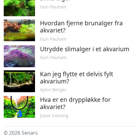
Gun Paulsen
Hvordan fjerne brunalger fra
akvariet?
Gun Paulsen
Utrydde slimalger i et akvarium
Gun Paulsen
Kan jeg flytte et delvis fylt
akvarium?
Ajdin Berger
Hva er en dryppløkke for
akvariet?
Josva Solvang
© 2026 Senars