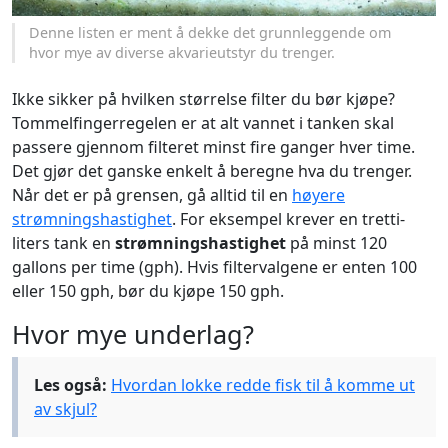
Denne listen er ment å dekke det grunnleggende om
hvor mye av diverse akvarieutstyr du trenger.
Ikke sikker på hvilken størrelse filter du bør kjøpe?
Tommelfingerregelen er at alt vannet i tanken skal
passere gjennom filteret minst fire ganger hver time.
Det gjør det ganske enkelt å beregne hva du trenger.
Når det er på grensen, gå alltid til en
høyere
strømningshastighet
. For eksempel krever en tretti-
liters tank en
strømningshastighet
på minst 120
gallons per time (gph). Hvis filtervalgene er enten 100
eller 150 gph, bør du kjøpe 150 gph.
Hvor mye underlag?
Les også:
Hvordan lokke redde fisk til å komme ut
av skjul?