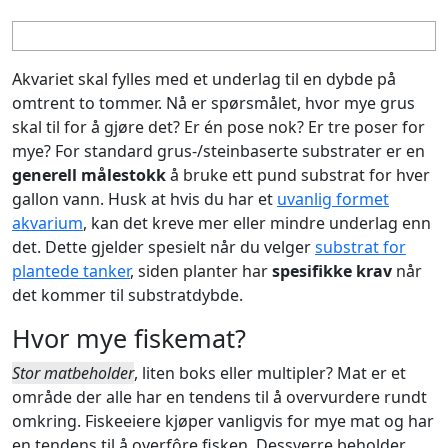
Akvariet skal fylles med et underlag til en dybde på
omtrent to tommer. Nå er spørsmålet, hvor mye grus
skal til for å gjøre det? Er én pose nok? Er tre poser for
mye? For standard grus-/steinbaserte substrater er en
generell målestokk
å bruke ett pund substrat for hver
gallon vann. Husk at hvis du har et
uvanlig formet
akvarium
, kan det kreve mer eller mindre underlag enn
det. Dette gjelder spesielt når du velger
substrat for
plantede tanker
, siden planter har
spesifikke krav
når
det kommer til substratdybde.
Hvor mye fiskemat?
Stor matbeholder
, liten boks eller multipler? Mat er et
område der alle har en tendens til å overvurdere rundt
omkring. Fiskeeiere kjøper vanligvis for mye mat og har
en tendens til å overfôre fisken. Dessverre beholder