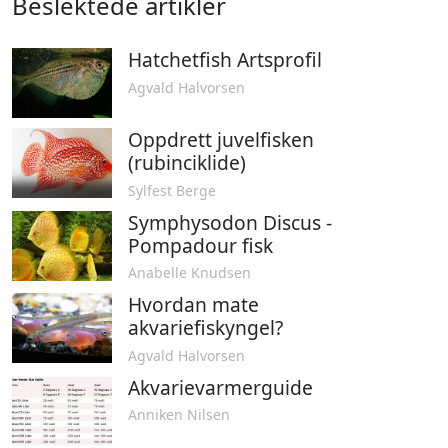
Beslektede artikler
Hatchetfish Artsprofil
Agvald Halvorsen
Oppdrett juvelfisken
(rubinciklide)
Sylfest Berge
Symphysodon Discus -
Pompadour fisk
Anabelle Knudsen
Hvordan mate
akvariefiskyngel?
Agvald Halvorsen
Akvarievarmerguide
Anniken Nilsen