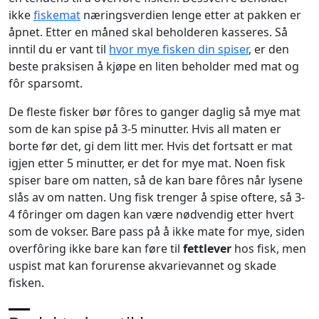
ikke
fiskemat
næringsverdien lenge etter at pakken er
åpnet. Etter en måned skal beholderen kasseres. Så
inntil du er vant til
hvor mye fisken din spiser
, er den
beste praksisen å kjøpe en liten beholder med mat og
fôr sparsomt.
De fleste fisker bør fôres to ganger daglig så mye mat
som de kan spise på 3-5 minutter. Hvis all maten er
borte før det, gi dem litt mer. Hvis det fortsatt er mat
igjen etter 5 minutter, er det for mye mat. Noen fisk
spiser bare om natten, så de kan bare fôres når lysene
slås av om natten. Ung fisk trenger å spise oftere, så 3-
4 fôringer om dagen kan være nødvendig etter hvert
som de vokser. Bare pass på å ikke mate for mye, siden
overfôring ikke bare kan føre til
fettlever
hos fisk, men
uspist mat kan forurense akvarievannet og skade
fisken.