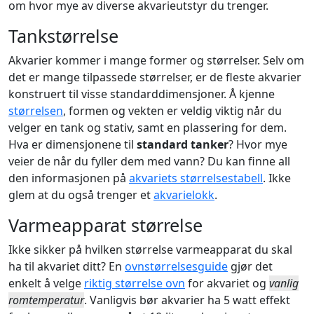
om hvor mye av diverse akvarieutstyr du trenger.
Tankstørrelse
Akvarier kommer i mange former og størrelser. Selv om
det er mange tilpassede størrelser, er de fleste akvarier
konstruert til visse standarddimensjoner. Å kjenne
størrelsen
, formen og vekten er veldig viktig når du
velger en tank og stativ, samt en plassering for dem.
Hva er dimensjonene til
standard tanker
? Hvor mye
veier de når du fyller dem med vann? Du kan finne all
den informasjonen på
akvariets størrelsestabell
. Ikke
glem at du også trenger et
akvarielokk
.
Varmeapparat størrelse
Ikke sikker på hvilken størrelse varmeapparat du skal
ha til akvariet ditt? En
ovnstørrelsesguide
gjør det
enkelt å velge
riktig størrelse ovn
for akvariet og
vanlig
romtemperatur
. Vanligvis bør akvarier ha 5 watt effekt