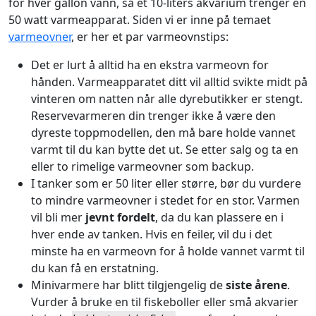
for hver gallon vann, så et 10-liters akvarium trenger en
50 watt varmeapparat. Siden vi er inne på temaet
varmeovner
, er her et par varmeovnstips:
Det er lurt å alltid ha en ekstra varmeovn for
hånden. Varmeapparatet ditt vil alltid svikte midt på
vinteren om natten når alle dyrebutikker er stengt.
Reservevarmeren din trenger ikke å være den
dyreste toppmodellen, den må bare holde vannet
varmt til du kan bytte det ut. Se etter salg og ta en
eller to rimelige varmeovner som backup.
I tanker som er 50 liter eller større, bør du vurdere
to mindre varmeovner i stedet for en stor. Varmen
vil bli mer
jevnt fordelt
, da du kan plassere en i
hver ende av tanken. Hvis en feiler, vil du i det
minste ha en varmeovn for å holde vannet varmt til
du kan få en erstatning.
Minivarmere har blitt tilgjengelig de
siste årene
.
Vurder å bruke en til fiskeboller eller små akvarier