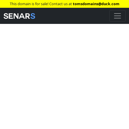
This domain is for sale! Contact us at
tomsdomains@duck.com