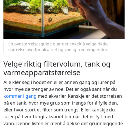
En ovnstørrelsesguide gjør det enkelt å velge riktig
størrelse ovn for akvariet og vanlig romtemperatur.
Velge riktig filtervolum, tank og
varmeapparatstørrelse
Alle klør seg i hodet en eller annen gang og lurer på
hvor mye de trenger av noe. Det er også sant når du
kommer i gang
med akvarier. Kanskje er det størrelsen
på en tank, hvor mye grus som trengs for å fylle den,
eller hvor stort et filter som trengs. Eller kanskje du
lurer på hvor tungt akvariet blir når det er fylt med
vann. Denne listen er ment å dekke det grunnleggende