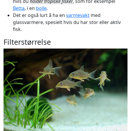
hvis du
holder tropiske fisker
, som for eksempel
Betta
, i en
bolle
.
Det er også lurt å ha en
varmevakt
med
glassvarmere, spesielt hvis du har stor eller aktiv
fisk.
Filterstørrelse