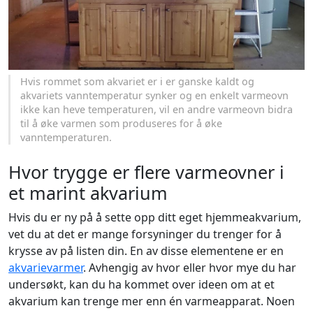
Hvis rommet som akvariet er i er ganske kaldt og
akvariets vanntemperatur synker og en enkelt varmeovn
ikke kan heve temperaturen, vil en andre varmeovn bidra
til å øke varmen som produseres for å øke
vanntemperaturen.
Hvor trygge er flere varmeovner i
et marint akvarium
Hvis du er ny på å sette opp ditt eget hjemmeakvarium,
vet du at det er mange forsyninger du trenger for å
krysse av på listen din. En av disse elementene er en
akvarievarmer
. Avhengig av hvor eller hvor mye du har
undersøkt, kan du ha kommet over ideen om at et
akvarium kan trenge mer enn én varmeapparat. Noen