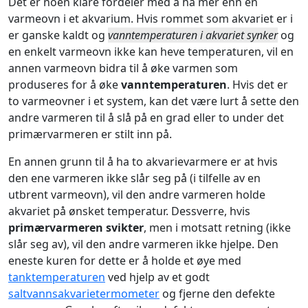
Det er noen klare fordeler med å ha mer enn én
varmeovn i et akvarium. Hvis rommet som akvariet er i
er ganske kaldt og
vanntemperaturen i akvariet synker
og
en enkelt varmeovn ikke kan heve temperaturen, vil en
annen varmeovn bidra til å øke varmen som
produseres for å øke
vanntemperaturen
. Hvis det er
to varmeovner i et system, kan det være lurt å sette den
andre varmeren til å slå på en grad eller to under det
primærvarmeren er stilt inn på.
En annen grunn til å ha to akvarievarmere er at hvis
den ene varmeren ikke slår seg på (i tilfelle av en
utbrent varmeovn), vil den andre varmeren holde
akvariet på ønsket temperatur. Dessverre, hvis
primærvarmeren svikter
, men i motsatt retning (ikke
slår seg av), vil den andre varmeren ikke hjelpe. Den
eneste kuren for dette er å holde et øye med
tanktemperaturen
ved hjelp av et godt
saltvannsakvarietermometer
og fjerne den defekte