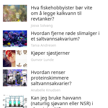
Hva fiskehobbyister bør vite
om å legge kalkvann til
revtanker?
Josva Solvang
Hvordan fjerne røde slimalger i
et saltvannsakvarium?
Tania Andresen
Kjøper sjøstjerner
Gunvor Lunde
Hvordan renser
proteinskimmere
saltvannsakvarier?
Anabelle Knudsen
Kan jeg bruke havvann
(naturlig sjøvann eller NSR) i