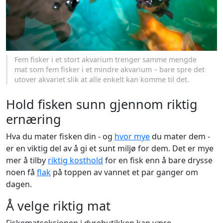
Fem fisker i et stort akvarium trenger samme mengde
mat som fem fisker i et mindre akvarium – bare spre det
utover akvariet slik at alle enkelt kan komme til det.
Hold fisken sunn gjennom riktig
ernæring
Hva du mater fisken din - og
hvor mye
du mater dem -
er en viktig del av å gi et sunt miljø for dem. Det er mye
mer å tilby
riktig kosthold
for en fisk enn å bare drysse
noen få
flak
på toppen av vannet et par ganger om
dagen.
Å velge riktig mat
Fiskematseksjonen i dyrebutikken kan være