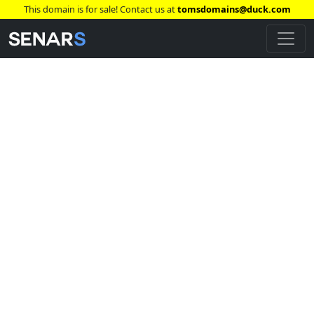
This domain is for sale! Contact us at
tomsdomains@duck.com