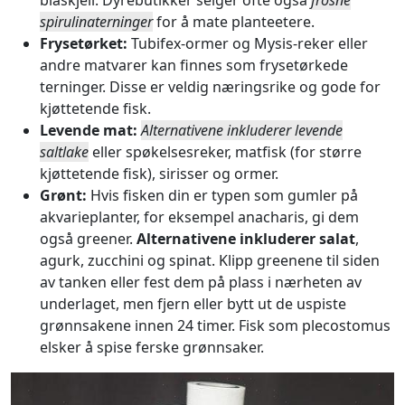
spirulinaterninger
for å mate planteetere.
Frysetørket:
Tubifex-ormer og Mysis-reker eller
andre matvarer kan finnes som frysetørkede
terninger. Disse er veldig næringsrike og gode for
kjøttetende fisk.
Levende mat:
Alternativene inkluderer levende
saltlake
eller spøkelsesreker, matfisk (for større
kjøttetende fisk), sirisser og ormer.
Grønt:
Hvis fisken din er typen som gumler på
akvarieplanter, for eksempel anacharis, gi dem
også greener.
Alternativene inkluderer salat
,
agurk, zucchini og spinat. Klipp greenene til siden
av tanken eller fest dem på plass i nærheten av
underlaget, men fjern eller bytt ut de uspiste
grønnsakene innen 24 timer. Fisk som plecostomus
elsker å spise ferske grønnsaker.