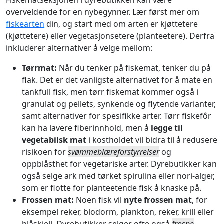
overveldende for en nybegynner. Lær først mer om
fiskearten
din, og start med om arten er kjøttetere
(kjøttetere) eller vegetasjonsetere (planteetere). Derfra
inkluderer alternativer å velge mellom:
Tørrmat:
Når du tenker på fiskemat, tenker du på
flak. Det er det vanligste alternativet for å mate en
tankfull fisk, men tørr fiskemat kommer også i
granulat og pellets, synkende og flytende varianter,
samt alternativer for spesifikke arter. Tørr fiskefôr
kan ha lavere fiberinnhold, men å
legge til
vegetabilsk mat
i kostholdet vil bidra til å redusere
risikoen for
svømmeblæreforstyrrelser
og
oppblåsthet for vegetariske arter. Dyrebutikker kan
også selge ark med tørket spirulina eller nori-alger,
som er flotte for planteetende fisk å knaske på.
Frossen mat:
Noen fisk vil
nyte frossen mat
, for
eksempel reker, blodorm, plankton, reker, krill eller
blåskjell. Dyrebutikker selger ofte også
frosne