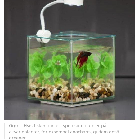
Grønt: Hvis fisken din er typen som gumler på
akvarieplanter, for eksempel anacharis, gi dem også
greener.