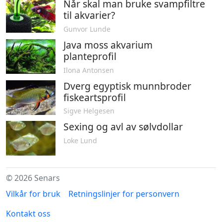
Når skal man bruke svampfiltre
til akvarier?
Gunvor Lunde
Java moss akvarium
planteprofil
Ilona Antonsen
Dverg egyptisk munnbroder
fiskeartsprofil
Sigve Helgesen
Sexing og avl av sølvdollar
Loke Lund
© 2026 Senars
Vilkår for bruk
Retningslinjer for personvern
Kontakt oss