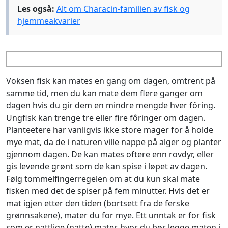
Les også:
Alt om Characin-familien av fisk og
hjemmeakvarier
Voksen fisk kan mates en gang om dagen, omtrent på
samme tid, men du kan mate dem flere ganger om
dagen hvis du gir dem en mindre mengde hver fôring.
Ungfisk kan trenge tre eller fire fôringer om dagen.
Planteetere har vanligvis ikke store mager for å holde
mye mat, da de i naturen ville nappe på alger og planter
gjennom dagen. De kan mates oftere enn rovdyr, eller
gis levende grønt som de kan spise i løpet av dagen.
Følg tommelfingerregelen om at du kun skal mate
fisken med det de spiser på fem minutter. Hvis det er
mat igjen etter den tiden (bortsett fra de ferske
grønnsakene), mater du for mye. Ett unntak er for fisk
som er nattlige (natte) mater, hvor du bør legge maten i