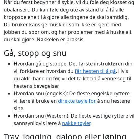
Når du først begynner å sykle, vil du føle deg klosset og
ubalansert. Du kan føle deg ute av stand til å få alle
kroppsdelene til å gjøre alle tingene de skal samtidig.
Du bruker kanskje muskler som ikke er kjent med
jobben du spør om, og har problemer med å huske alt
du skal gjøre. Nøkkelen er praksis.
Gå, stopp og snu
Hvordan gå og stoppe: Det første instruktøren din
vil forklare er hvordan du
får hesten til å gå
. Hvis
du aldri har ridd før, vil det ta litt tid å venne seg til
hestens bevegelser.
Hvordan snu (engelsk): De fleste engelske ryttere
vil lære å bruke en
direkte tøyle for
å snu hestene
sine.
Hvordan snu (Western): De fleste vestlige ryttere vil
sannsynligvis lære å
nakke tøyler
.
Trav, jogging, galopp eller løping