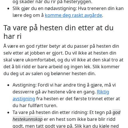
og skader når du rir på hesteryggen.
Slik gjør du en nødavstigning: Hva treneren din kan
lære deg om å
komme deg raskt avgårde
.
Ta vare på hesten din etter at du
har ri
Å være en god rytter betyr at du passer på hesten din
selv etter at jobben er gjort. Du vil ikke at hesten din
skal være ukomfortabel, og du vil ikke at den skal tro at
det å bli ridd er bare arbeid og ingen lek. Slik kommer
du deg ut av salen og belønner hesten din.
Avstigning: Fordi vi har andre ting å gjøre, må vi
dessverre gå av hestene våre en gang.
Riktig
avstigning
fra hesten er det første trinnet etter at
du har fullført turen.
Ta vare på hesten din etter ridning: Et tegn på
god
hestekunnskap
er en hest som ikke bare blir ridd
godt, men tatt godt vare på. Slik kan du kjøle ned