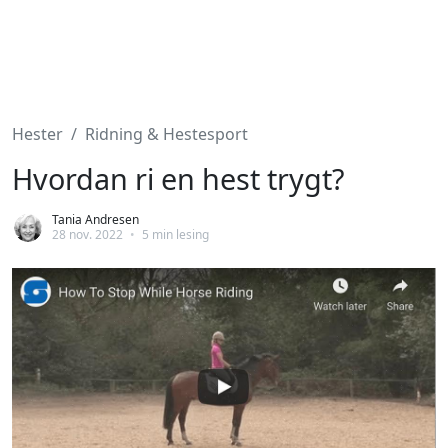
Hester
Ridning & Hestesport
Hvordan ri en hest trygt?
Tania Andresen
28 nov. 2022
•
5 min lesing