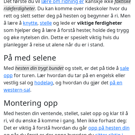
Det første du vil
lære om ridning er
kanskje ikke
faktiske
rideferdigheter
. Du kan komme over rideskoler hvor du
rett og slett setter deg på hesten og begynner å ri. Men
å lære å
knytte
,
stelle
og lede er
viktige ferdigheter
som hjelper deg å lære å forstå hester, holde deg trygg
og øke nytelsen din. Dette er spesielt viktig hvis du
planlegger å reise ut alene når du er i stand.
På med selene
Med
hesten din trygt bundet
og stelt, er det på tide å
sale
opp
for turen. Lær hvordan du tar på en engelsk eller
vestlig sal og
hodelag
, og hvordan du gjør det
på en
western-sal
.
Montering opp
Med hesten din ventende, stellet, salet opp og klar til å
ri, vil du ønske å komme i gang. Men ikke forhast deg:
Det er viktig å forstå hvordan du går
opp på hesten din