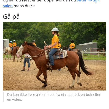
og når du først er der oppe hvordan du
sitter riktig i
salen
mens du rir.
Gå på
Du kan ikke lære å ri en hest fra et nettsted, en bok eller
en video.