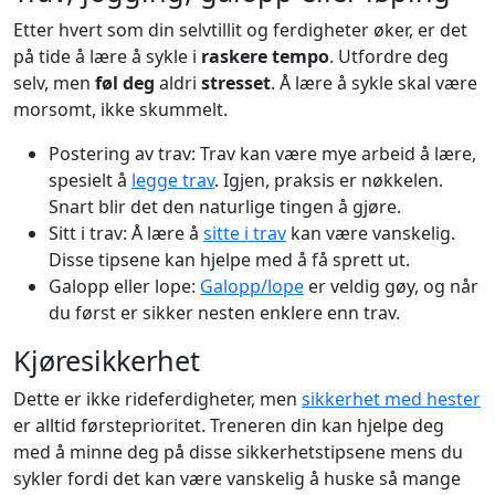
Etter hvert som din selvtillit og ferdigheter øker, er det
på tide å lære å sykle i
raskere tempo
. Utfordre deg
selv, men
føl deg
aldri
stresset
. Å lære å sykle skal være
morsomt, ikke skummelt.
Postering av trav: Trav kan være mye arbeid å lære,
spesielt å
legge trav
. Igjen, praksis er nøkkelen.
Snart blir det den naturlige tingen å gjøre.
Sitt i trav: Å lære å
sitte i trav
kan være vanskelig.
Disse tipsene kan hjelpe med å få sprett ut.
Galopp eller lope:
Galopp/lope
er veldig gøy, og når
du først er sikker nesten enklere enn trav.
Kjøresikkerhet
Dette er ikke rideferdigheter, men
sikkerhet med hester
er alltid førsteprioritet. Treneren din kan hjelpe deg
med å minne deg på disse sikkerhetstipsene mens du
sykler fordi det kan være vanskelig å huske så mange