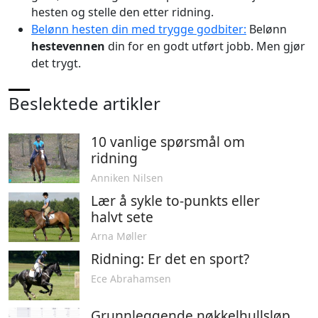
hesten og stelle den etter ridning.
Belønn hesten din med trygge godbiter:
Belønn
hestevennen
din for en godt utført jobb. Men gjør
det trygt.
Beslektede artikler
10 vanlige spørsmål om
ridning
Anniken Nilsen
Lær å sykle to-punkts eller
halvt sete
Arna Møller
Ridning: Er det en sport?
Ece Abrahamsen
Grunnleggende nøkkelhullsløp