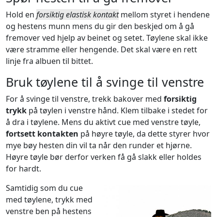
Hold en
forsiktig elastisk kontakt
mellom styret i hendene
og hestens munn mens du gir den beskjed om å gå
fremover ved hjelp av beinet og setet. Tøylene skal ikke
være stramme eller hengende. Det skal være en rett
linje fra albuen til bittet.
Bruk tøylene til å svinge til venstre
For å svinge til venstre, trekk bakover med
forsiktig
trykk
på tøylen i venstre hånd. Klem tilbake i stedet for
å dra i tøylene. Mens du aktivt cue med venstre tøyle,
fortsett kontakten
på høyre tøyle, da dette styrer hvor
mye bøy hesten din vil ta når den runder et hjørne.
Høyre tøyle bør derfor verken få gå slakk eller holdes
for hardt.
Samtidig som du cue
med tøylene, trykk med
venstre ben på hestens