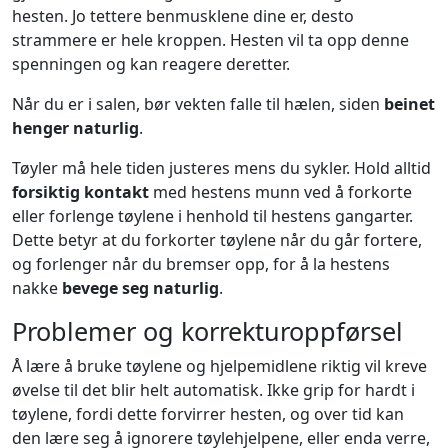
hesten. Jo tettere benmusklene dine er, desto
strammere er hele kroppen. Hesten vil ta opp denne
spenningen og kan reagere deretter.
Når du er i salen, bør vekten falle til hælen, siden
beinet
henger naturlig
.
Tøyler må hele tiden justeres mens du sykler. Hold alltid
forsiktig kontakt
med hestens munn ved å forkorte
eller forlenge tøylene i henhold til hestens gangarter.
Dette betyr at du forkorter tøylene når du går fortere,
og forlenger når du bremser opp, for å la hestens
nakke
bevege seg naturlig
.
Problemer og korrekturoppførsel
Å lære å bruke tøylene og hjelpemidlene riktig vil kreve
øvelse til det blir helt automatisk. Ikke grip for hardt i
tøylene, fordi dette forvirrer hesten, og over tid kan
den lære seg å ignorere tøylehjelpene, eller enda verre,