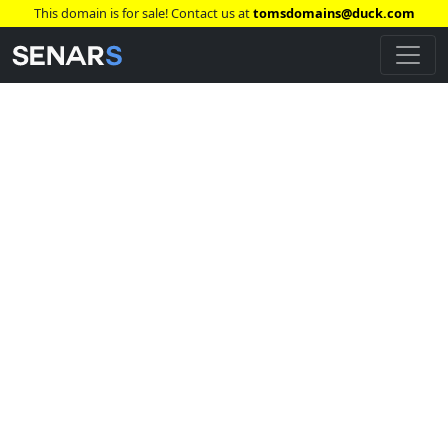
This domain is for sale! Contact us at
tomsdomains@duck.com