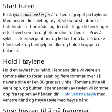
Start turen
Bruk
tynne ridehansker for
å forbedre grepet på tøylene.
Med hesten din salet og tøylet, vil du først jobbe i et
flatt hinderfritt område, og deretter legge til hindringer
etter hvert som ferdighetene dine forbedres. Prøv å
sykle i sirkler, serpentiner og løkker for å lære å bruke
hånd, sete- og benhjelpemidler og holde kroppen i
balanse.
Hold i tøylene
Hold en tøyle i hver hånd. Hendene dine vil være en
tomme eller to foran salen og flere tommer over, så
nevene dine er i en 30-graders vinkel. Tomlene dine vil
være opp, og bukten (spennenden) av tøylen vil komme
opp fra toppen av hånden din.
Hold venstre tøyle
med
venstre hånd og høyre tøyle med høyre hånd.
Spør hesten til å gå fremover