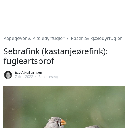
Papegøyer & Kjæledyrfugler
Raser av kjæledyrfugler
Sebrafink (kastanjeørefink):
fugleartsprofil
Ece Abrahamsen
7 des. 2022
•
8 min lesing