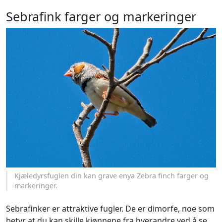
Sebrafink farger og markeringer
Kjæledyrsfuglen din kan grave enya Zebra finch farger og
markeringer.
Sebrafinker er attraktive fugler. De er dimorfe, noe som
betyr at du kan skille kjønnene fra hverandre ved å se