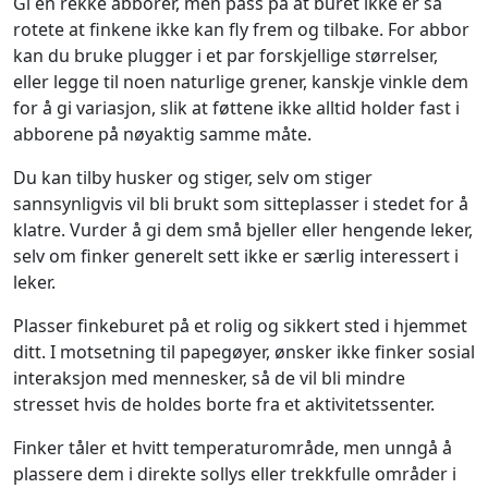
Gi en rekke abborer, men pass på at buret ikke er så
rotete at finkene ikke kan fly frem og tilbake. For abbor
kan du bruke plugger i et par forskjellige størrelser,
eller legge til noen naturlige grener, kanskje vinkle dem
for å gi variasjon, slik at føttene ikke alltid holder fast i
abborene på nøyaktig samme måte.
Du kan tilby husker og stiger, selv om stiger
sannsynligvis vil bli brukt som sitteplasser i stedet for å
klatre. Vurder å gi dem små bjeller eller hengende leker,
selv om finker generelt sett ikke er særlig interessert i
leker.
Plasser finkeburet på et rolig og sikkert sted i hjemmet
ditt. I motsetning til papegøyer, ønsker ikke finker sosial
interaksjon med mennesker, så de vil bli mindre
stresset hvis de holdes borte fra et aktivitetssenter.
Finker tåler et hvitt temperaturområde, men unngå å
plassere dem i direkte sollys eller trekkfulle områder i