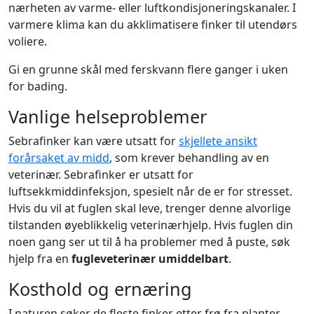
nærheten av varme- eller luftkondisjoneringskanaler. I
varmere klima kan du akklimatisere finker til utendørs
voliere.
Gi en grunne skål med ferskvann flere ganger i uken
for bading.
Vanlige helseproblemer
Sebrafinker kan være utsatt for
skjellete ansikt
forårsaket av midd
, som krever behandling av en
veterinær. Sebrafinker er utsatt for
luftsekkmiddinfeksjon, spesielt når de er for stresset.
Hvis du vil at fuglen skal leve, trenger denne alvorlige
tilstanden øyeblikkelig veterinærhjelp. Hvis fuglen din
noen gang ser ut til å ha problemer med å puste, søk
hjelp fra en
fugleveterinær umiddelbart
.
Kosthold og ernæring
I naturen søker de fleste finker etter frø fra planter,