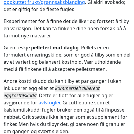
oppkuttet frukt/grønnsaksblanding
. Gi aldri avokado;
det er giftig for de fleste fugler.
Eksperimenter for å finne det de liker og fortsett å tilby
en variasjon. Det kan ta finkene dine noen forsøk på å
ta imot nye matvarer.
Gi en teskje
pelletert mat daglig
. Pellets er en
formulert ernæringskilde, som er god å tilby som en del
av et variert og balansert kosthold. Vær utholdende
med å få finkene til å akseptere pelletsmaten.
Andre kosttilskudd du kan tilby et par ganger i uken
inkluderer egg eller et
kommersielt tilberedt
eggkosttilskudd
. Dette er flott for alle fugler og er
avgjørende for
avlsfugler
. Gi cuttlebone som et
kalsiumtilskudd; fugler bruker den også til å finpusse
nebbet. Grit støttes ikke lenger som et supplement for
finker. Men hvis du tilbyr det, gi bare noen få granuler
om gangen og svært sjelden.