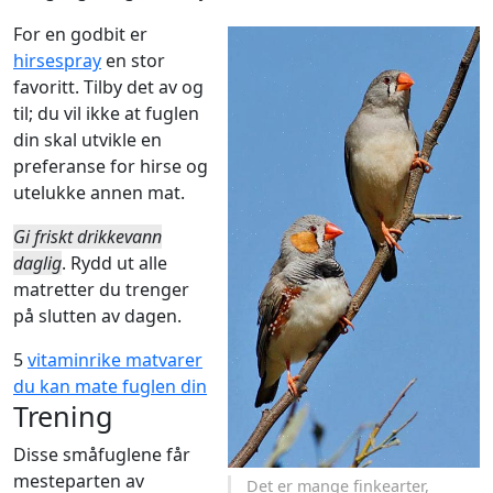
For en godbit er
hirsespray
en stor
favoritt. Tilby det av og
til; du vil ikke at fuglen
din skal utvikle en
preferanse for hirse og
utelukke annen mat.
Gi friskt drikkevann
daglig
. Rydd ut alle
matretter du trenger
på slutten av dagen.
5
vitaminrike matvarer
du kan mate fuglen din
Trening
Disse småfuglene får
mesteparten av
Det er mange finkearter,