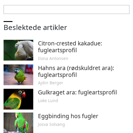
Beslektede artikler
Citron-crested kakadue:
fugleartsprofil
Ilona Antonsen
Hahns ara (rødskuldret ara):
fugleartsprofil
Ajdin Berger
Gulkraget ara: fugleartsprofil
Loke Lund
Eggbinding hos fugler
Josva Solvang