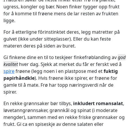
ugress, kongler og bær. Noen finker tygger opp frukt
for å komme til frøene mens de lar resten av frukten
ligge.
For å etterligne fôrinstinktet deres, legg matretter på
gulvet (ikke under sitteplasser). Eller du kan feste
materen deres på siden av buret.
Gi finkene dine en til to teskjeer finkefrøblanding av
god
kvalitet
hver dag. Sjekk at merket du får er ferskt ved å
spire
frøene (legg noen i en plastpose med et
fuktig
papirhåndkle
). Hvis frøene ikke spirer, er frøene for
gamle til å mate. Frø har topp næringsverdi når de
spirer.
En rekke grønnsaker bør tilbys,
inkludert romansalat
,
løvetanngrønnsaker, grønnkål og spinat (i moderate
mengder), sammen med en rekke friske grønnsaker og
frukt. Gi ca en spiseskje av denne salaten eller