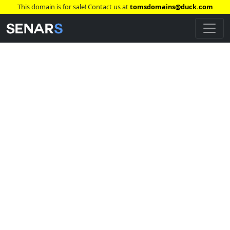
This domain is for sale! Contact us at
tomsdomains@duck.com