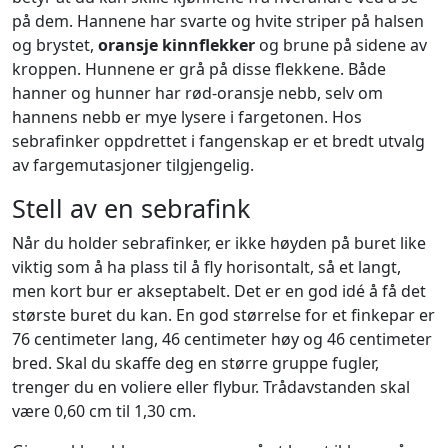
på dem. Hannene har svarte og hvite striper på halsen
og brystet,
oransje kinnflekker
og brune på sidene av
kroppen. Hunnene er grå på disse flekkene. Både
hanner og hunner har rød-oransje nebb, selv om
hannens nebb er mye lysere i fargetonen. Hos
sebrafinker oppdrettet i fangenskap er et bredt utvalg
av fargemutasjoner tilgjengelig.
Stell av en sebrafink
Når du holder sebrafinker, er ikke høyden på buret like
viktig som å ha plass til å fly horisontalt, så et langt,
men kort bur er akseptabelt. Det er en god idé å få det
største buret du kan. En god størrelse for et finkepar er
76 centimeter lang, 46 centimeter høy og 46 centimeter
bred. Skal du skaffe deg en større gruppe fugler,
trenger du en voliere eller flybur. Trådavstanden skal
være 0,60 cm til 1,30 cm.