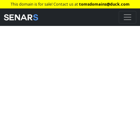
This domain is for sale! Contact us at
tomsdomains@duck.com