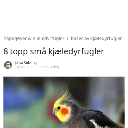
Papegøyer & Kjæledyrfugler
Raser av kjæledyrfugler
8 topp små kjæledyrfugler
Josva Solvang
10 okt. 2022
•
5 min lesing