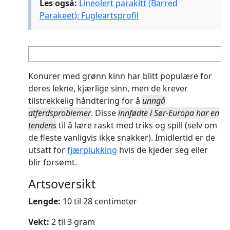
Les også:
Lineolert parakitt (Barred
Parakeet): Fugleartsprofil
Konurer med grønn kinn har blitt populære for
deres lekne, kjærlige sinn, men de krever
tilstrekkelig håndtering for å
unngå
atferdsproblemer
. Disse
innfødte i Sør-Europa har en
tendens
til å lære raskt med triks og spill (selv om
de fleste vanligvis ikke snakker). Imidlertid er de
utsatt for
fjærplukking
hvis de kjeder seg eller
blir forsømt.
Artsoversikt
Lengde:
10 til 28 centimeter
Vekt:
2 til 3 gram