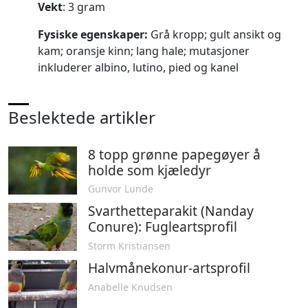
Vekt
: 3 gram
Fysiske egenskaper:
Grå kropp; gult ansikt og
kam; oransje kinn; lang hale; mutasjoner
inkluderer albino, lutino, pied og kanel
Beslektede artikler
8 topp grønne papegøyer å
holde som kjæledyr
Gunvor Lunde
Svarthetteparakit (Nanday
Conure): Fugleartsprofil
Storm Kristiansen
Halvmånekonur-artsprofil
Anabelle Knudsen