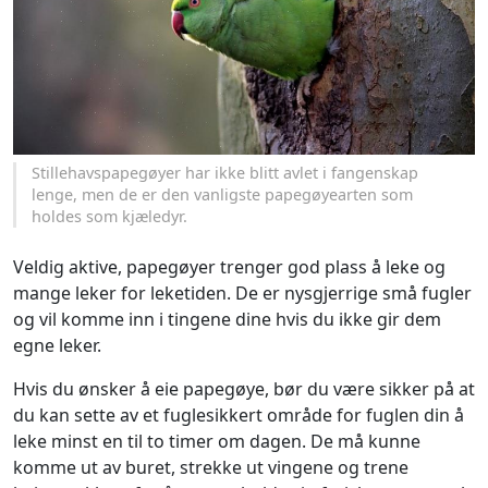
Stillehavspapegøyer har ikke blitt avlet i fangenskap
lenge, men de er den vanligste papegøyearten som
holdes som kjæledyr.
Veldig aktive, papegøyer trenger god plass å leke og
mange leker for leketiden. De er nysgjerrige små fugler
og vil komme inn i tingene dine hvis du ikke gir dem
egne leker.
Hvis du ønsker å eie papegøye, bør du være sikker på at
du kan sette av et fuglesikkert område for fuglen din å
leke minst en til to timer om dagen. De må kunne
komme ut av buret, strekke ut vingene og trene