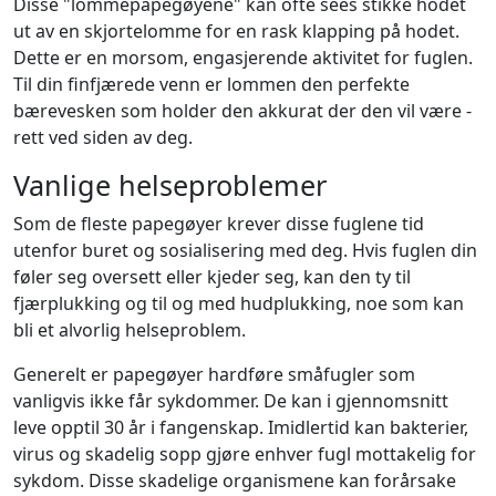
Disse "lommepapegøyene" kan ofte sees stikke hodet
ut av en skjortelomme for en rask klapping på hodet.
Dette er en morsom, engasjerende aktivitet for fuglen.
Til din finfjærede venn er lommen den perfekte
bærevesken som holder den akkurat der den vil være -
rett ved siden av deg.
Vanlige helseproblemer
Som de fleste papegøyer krever disse fuglene tid
utenfor buret og sosialisering med deg. Hvis fuglen din
føler seg oversett eller kjeder seg, kan den ty til
fjærplukking og til og med hudplukking, noe som kan
bli et alvorlig helseproblem.
Generelt er papegøyer hardføre småfugler som
vanligvis ikke får sykdommer. De kan i gjennomsnitt
leve opptil 30 år i fangenskap. Imidlertid kan bakterier,
virus og skadelig sopp gjøre enhver fugl mottakelig for
sykdom. Disse skadelige organismene kan forårsake