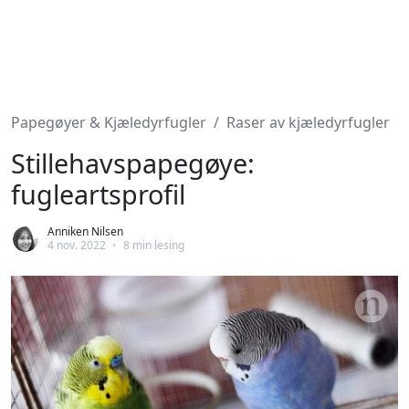
Papegøyer & Kjæledyrfugler
Raser av kjæledyrfugler
Stillehavspapegøye:
fugleartsprofil
Anniken Nilsen
4 nov. 2022
•
8 min lesing