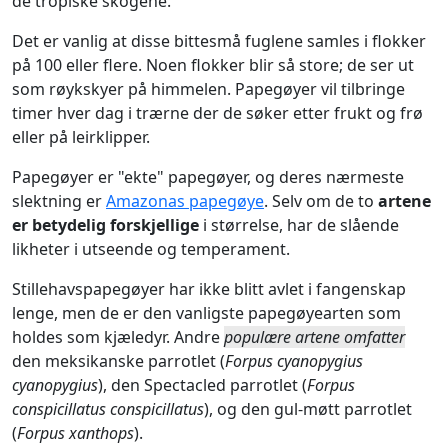
de tropiske skogene.
Det er vanlig at disse bittesmå fuglene samles i flokker
på 100 eller flere. Noen flokker blir så store; de ser ut
som røykskyer på himmelen. Papegøyer vil tilbringe
timer hver dag i trærne der de søker etter frukt og frø
eller på leirklipper.
Papegøyer er "ekte" papegøyer, og deres nærmeste
slektning er
Amazonas papegøye
. Selv om de to
artene
er betydelig forskjellige
i størrelse, har de slående
likheter i utseende og temperament.
Stillehavspapegøyer har ikke blitt avlet i fangenskap
lenge, men de er den vanligste papegøyearten som
holdes som kjæledyr. Andre
populære artene omfatter
den meksikanske parrotlet (
Forpus cyanopygius
cyanopygius
), den Spectacled parrotlet (
Forpus
conspicillatus conspicillatus
), og den gul-møtt parrotlet
(
Forpus xanthops
).