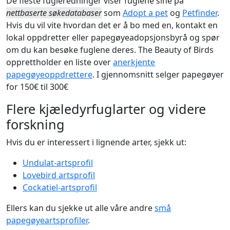
De fleste fugleredninger viser fuglene sine på
nettbaserte søkedatabaser
som
Adopt a pet
og
Petfinder
.
Hvis du vil vite hvordan det er å bo med en, kontakt en
lokal oppdretter eller papegøyeadopsjonsbyrå og spør
om du kan besøke fuglene deres. The Beauty of Birds
opprettholder en liste over
anerkjente
papegøyeoppdrettere
. I gjennomsnitt selger papegøyer
for 150€ til 300€
Flere kjæledyrfuglarter og videre
forskning
Hvis du er interessert i lignende arter, sjekk ut:
Undulat-artsprofil
Lovebird artsprofil
Cockatiel-artsprofil
Ellers kan du sjekke ut alle våre andre
små
papegøyeartsprofiler
.