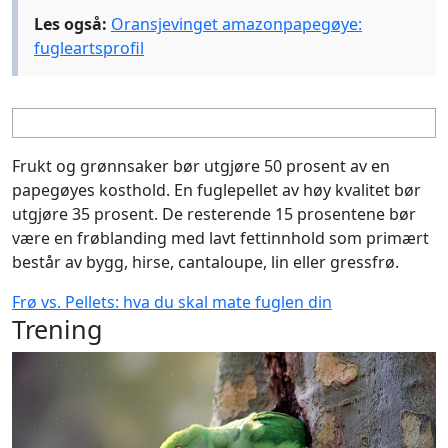
Les også:
Oransjevinget amazonpapegøye:
fugleartsprofil
Frukt og grønnsaker bør utgjøre 50 prosent av en
papegøyes kosthold. En fuglepellet av høy kvalitet bør
utgjøre 35 prosent. De resterende 15 prosentene bør
være en frøblanding med lavt fettinnhold som primært
består av bygg, hirse, cantaloupe, lin eller gressfrø.
Frø vs. Pellets: hva du skal mate fuglen din
Trening