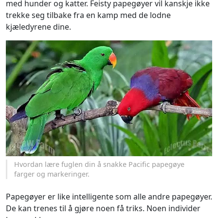
med hunder og katter. Feisty papegøyer vil kanskje ikke
trekke seg tilbake fra en kamp med de lodne
kjæledyrene dine.
Hvordan lære fuglen din å snakke Pacific papegøye
farger og markeringer.
Papegøyer er like intelligente som alle andre papegøyer.
De kan trenes til å gjøre noen få triks. Noen individer