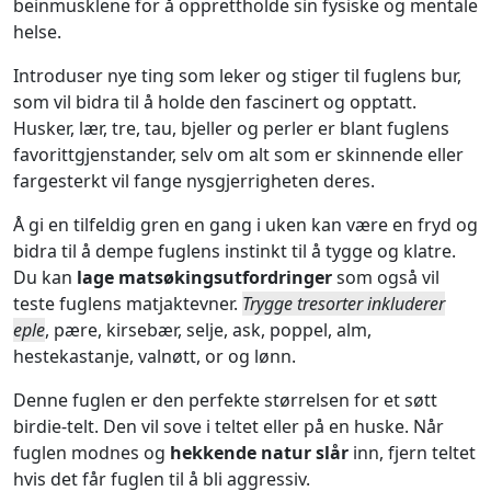
beinmusklene for å opprettholde sin fysiske og mentale
helse.
Introduser nye ting som leker og stiger til fuglens bur,
som vil bidra til å holde den fascinert og opptatt.
Husker, lær, tre, tau, bjeller og perler er blant fuglens
favorittgjenstander, selv om alt som er skinnende eller
fargesterkt vil fange nysgjerrigheten deres.
Å gi en tilfeldig gren en gang i uken kan være en fryd og
bidra til å dempe fuglens instinkt til å tygge og klatre.
Du kan
lage matsøkingsutfordringer
som også vil
teste fuglens matjaktevner.
Trygge tresorter inkluderer
eple
, pære, kirsebær, selje, ask, poppel, alm,
hestekastanje, valnøtt, or og lønn.
Denne fuglen er den perfekte størrelsen for et søtt
birdie-telt. Den vil sove i teltet eller på en huske. Når
fuglen modnes og
hekkende natur slår
inn, fjern teltet
hvis det får fuglen til å bli aggressiv.