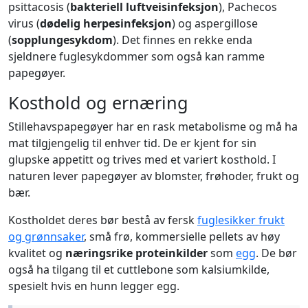
psittacosis (
bakteriell luftveisinfeksjon
), Pachecos
virus (
dødelig herpesinfeksjon
) og aspergillose
(
sopplungesykdom
). Det finnes en rekke enda
sjeldnere fuglesykdommer som også kan ramme
papegøyer.
Kosthold og ernæring
Stillehavspapegøyer har en rask metabolisme og må ha
mat tilgjengelig til enhver tid. De er kjent for sin
glupske appetitt og trives med et variert kosthold. I
naturen lever papegøyer av blomster, frøhoder, frukt og
bær.
Kostholdet deres bør bestå av fersk
fuglesikker frukt
og grønnsaker
, små frø, kommersielle pellets av høy
kvalitet og
næringsrike proteinkilder
som
egg
. De bør
også ha tilgang til et cuttlebone som kalsiumkilde,
spesielt hvis en hunn legger egg.