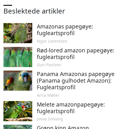
Beslektede artikler
Amazonas papegøye:
fugleartsprofil
Ngoc Lorentzen
Rød-lored amazon papegøye:
fugleartsprofil
Gun Paulsen
Panama Amazonas papegøye
(Panama gulhodet Amazon):
Fugleartsprofil
Arna Møller
Melete amazonpapegøye:
fugleartsprofil
Josva Solvang
Grønn kinn Amazon