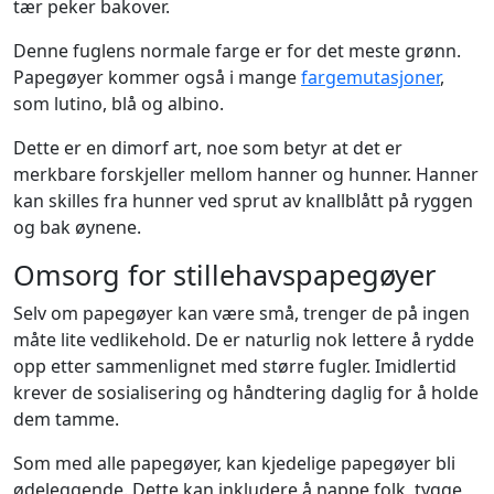
tær peker bakover.
Denne fuglens normale farge er for det meste grønn.
Papegøyer kommer også i mange
fargemutasjoner
,
som lutino, blå og albino.
Dette er en dimorf art, noe som betyr at det er
merkbare forskjeller mellom hanner og hunner. Hanner
kan skilles fra hunner ved sprut av knallblått på ryggen
og bak øynene.
Omsorg for stillehavspapegøyer
Selv om papegøyer kan være små, trenger de på ingen
måte lite vedlikehold. De er naturlig nok lettere å rydde
opp etter sammenlignet med større fugler. Imidlertid
krever de sosialisering og håndtering daglig for å holde
dem tamme.
Som med alle papegøyer, kan kjedelige papegøyer bli
ødeleggende. Dette kan inkludere å nappe folk, tygge