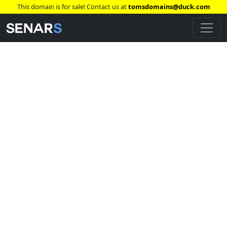
This domain is for sale! Contact us at
tomsdomains@duck.com