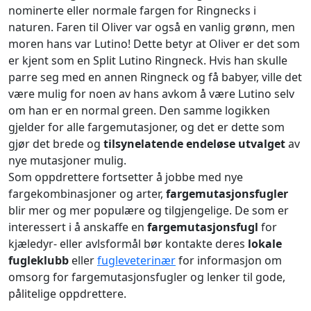
nominerte eller normale fargen for Ringnecks i
naturen. Faren til Oliver var også en vanlig grønn, men
moren hans var Lutino! Dette betyr at Oliver er det som
er kjent som en Split Lutino Ringneck. Hvis han skulle
parre seg med en annen Ringneck og få babyer, ville det
være mulig for noen av hans avkom å være Lutino selv
om han er en normal green. Den samme logikken
gjelder for alle fargemutasjoner, og det er dette som
gjør det brede og
tilsynelatende endeløse utvalget
av
nye mutasjoner mulig.
Som oppdrettere fortsetter å jobbe med nye
fargekombinasjoner og arter,
fargemutasjonsfugler
blir mer og mer populære og tilgjengelige. De som er
interessert i å anskaffe en
fargemutasjonsfugl
for
kjæledyr- eller avlsformål bør kontakte deres
lokale
fugleklubb
eller
fugleveterinær
for informasjon om
omsorg for fargemutasjonsfugler og lenker til gode,
pålitelige oppdrettere.