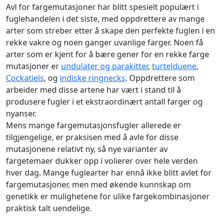
Avl for fargemutasjoner har blitt spesielt populært i
fuglehandelen i det siste, med oppdrettere av mange
arter som streber etter å skape den perfekte fuglen i en
rekke vakre og noen ganger uvanlige farger. Noen få
arter som er kjent for å bære gener for en rekke farge
mutasjoner er
undulater og parakitter
,
turtelduene
,
Cockatiels
, og
indiske ringnecks
. Oppdrettere som
arbeider med disse artene har vært i stand til å
produsere fugler i et ekstraordinært antall farger og
nyanser.
Mens mange fargemutasjonsfugler allerede er
tilgjengelige, er praksisen med å avle for disse
mutasjonene relativt ny, så nye varianter av
fargetemaer dukker opp i volierer over hele verden
hver dag. Mange fuglearter har ennå ikke blitt avlet for
fargemutasjoner, men med økende kunnskap om
genetikk er mulighetene for ulike fargekombinasjoner
praktisk talt uendelige.