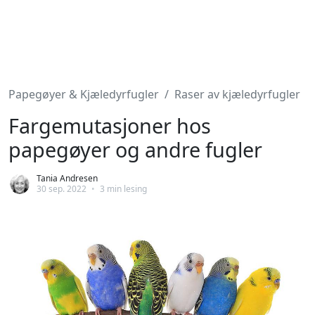
Papegøyer & Kjæledyrfugler
Raser av kjæledyrfugler
Fargemutasjoner hos
papegøyer og andre fugler
Tania Andresen
30 sep. 2022
•
3 min lesing