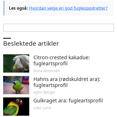
Les også:
Hvordan velge en god fugleoppdretter?
Beslektede artikler
Citron-crested kakadue:
fugleartsprofil
Ilona Antonsen
Hahns ara (rødskuldret ara):
fugleartsprofil
Ajdin Berger
Gulkraget ara: fugleartsprofil
Loke Lund