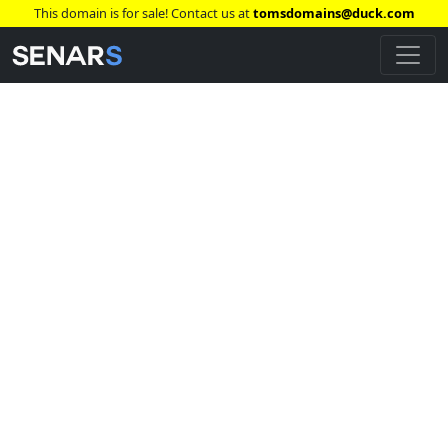
This domain is for sale! Contact us at
tomsdomains@duck.com