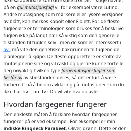
ikke så åpenbare som du skulle tro! Det riktige navnet
på en
gul mutasjonsfugl
vil for eksempel være Lutino.
Andre mutasjoner, som mørkere eller lysere versjoner
av blått, kan merkes Kobolt eller Fiolett. For de fleste
fugleeiere er terminologien som brukes for å beskrive
fuglen ikke på langt nær så viktig som den generelle
tilstanden til fuglen selv - men de som er interessert i
avl
, må vite den genetiske bakgrunnen til fuglene de
planlegger å kjøpe. De fleste oppdrettere er stolte av
mutasjonene sine og vil raskt og gjerne kunne fortelle
deg nøyaktig hvilken type
fargemutasjonsfugler som
består av
avlsbestanden deres, så det er lurt å være
forberedt på å be om avklaring på mutasjoner som du
ikke har hørt om før. Du vil vite hva du avler!
Hvordan fargegener fungerer
Den enkleste måten å forklare hvordan fargegener
fungerer på er ved eksempel. For eksempel er min
indiske Ringneck Parakeet
, Oliver, grønn. Dette er den