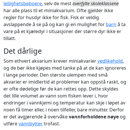
leilighetsbeboere
, selv de mest
overfylte skoleklassene
har alle plass til et miniakvarium. Ofte gjelder ikke
regler for husdyr ikke for fisk. Fisk er veldig
avslappende å se på og kan gi en mulighet for
barn
å ta
vare på et kjæledyr i situasjoner der større dyr ikke er
tillatt.
Det dårlige
Som ethvert akvarium krever miniakvarier
vedlikehold
,
og de bør ikke kjøpes med tanke på at de kan ignoreres
i lange perioder. Den største ulempen med små
akvarier er imidlertid at problemer kan oppstå raskt, og
er ofte dødelige før de kan rettes opp. Dette skyldes
det lille volumet av vann som fisken lever i, hvor
endringer i vannkjemi og temperatur kan skje i løpet av
noen få timer eller, i noen tilfeller, bare minutter. Derfor
er det avgjørende å overvåke
vannforholdene nøye
og
utføre
vannbytter
trofast.