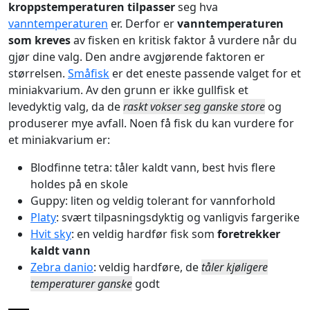
kroppstemperaturen tilpasser
seg hva
vanntemperaturen
er. Derfor er
vanntemperaturen
som kreves
av fisken en kritisk faktor å vurdere når du
gjør dine valg. Den andre avgjørende faktoren er
størrelsen.
Småfisk
er det eneste passende valget for et
miniakvarium. Av den grunn er ikke gullfisk et
levedyktig valg, da de
raskt vokser seg ganske store
og
produserer mye avfall. Noen få fisk du kan vurdere for
et miniakvarium er:
Blodfinne tetra: tåler kaldt vann, best hvis flere
holdes på en skole
Guppy: liten og veldig tolerant for vannforhold
Platy
: svært tilpasningsdyktig og vanligvis fargerike
Hvit sky
: en veldig hardfør fisk som
foretrekker
kaldt vann
Zebra danio
: veldig hardføre, de
tåler kjøligere
temperaturer ganske
godt