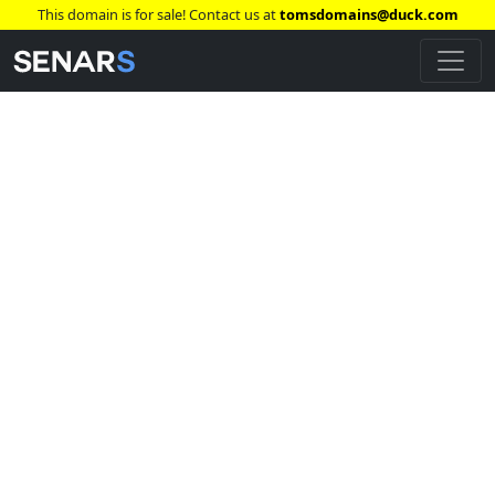
This domain is for sale! Contact us at
tomsdomains@duck.com