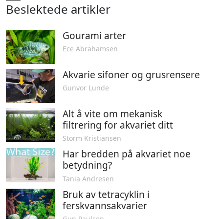
Beslektede artikler
Gourami arter
Ece Abrahamsen
Akvarie sifoner og grusrensere
Gunvor Lunde
Alt å vite om mekanisk
filtrering for akvariet ditt
Storm Kristiansen
Har bredden på akvariet noe
betydning?
Tania Andresen
Bruk av tetracyklin i
ferskvannsakvarier
Gun Paulsen