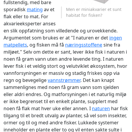
fullstendig, med bare
sporadisk
mating
av et
Men er miniakvarier et sunt
habitat for fisken?
flak eller to mat. For
akvarieeksperter anses
en slik oppfatning som villedende og urovekkende.
Argumentet som brukes er at "I naturen er det
ingen
matpellets
, og fisken må få
næringsstoffene
sine fra
miljøet." Selv om dette er sant, lever ikke fisk i naturen i
noen få gram vann uten andre levende ting. I naturen
lever fisk i et veldig stort og velutviklet økosystem, hvor
vannforsyningen er massiv og stadig friskes opp via
regn og bevegelige
vannstrømmer
. Det kan knapt
sammenlignes med noen få gram vann som sjelden
eller aldri endres. Og matforsyningen i et naturlig miljø
er ikke begrenset til en enkelt plante, supplert med
noen få flak mat hver uke eller annen. I
naturen
har fisk
tilgang til et bredt utvalg av planter, så vel som insekter,
ormer og til og med andre fisker. Lukkede systemer
inneholder en plante eller to og vil enten sakte sulte i