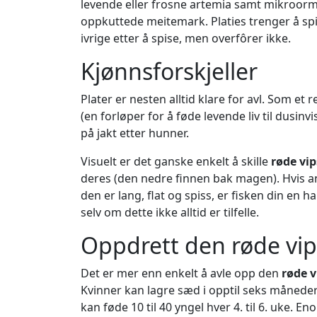
levende eller frosne artemia samt mikroorm
oppkuttede meitemark. Platies trenger å spi
ivrige etter å spise, men overfôrer ikke.
Kjønnsforskjeller
Plater er nesten alltid klare for avl. Som e
(en forløper for å føde levende liv til dusinv
på jakt etter hunner.
Visuelt er det ganske enkelt å skille
røde vip
deres (den nedre finnen bak magen). Hvis ana
den er lang, flat og spiss, er fisken din en
selv om dette ikke alltid er tilfelle.
Oppdrett den røde vip
Det er mer enn enkelt å avle opp den
røde v
Kvinner kan lagre sæd i opptil seks måneder
kan føde 10 til 40 yngel hver 4. til 6. uke. E