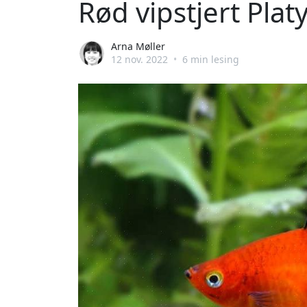
Rød vipstjert Platy
Arna Møller
12 nov. 2022
•
6 min lesing