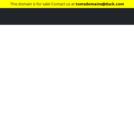
This domain is for sale! Contact us at
tomsdomains@duck.com