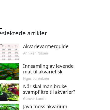
eslektede artikler
Akvarievarmerguide
Anniken Nilsen
Innsamling av levende
mat til akvariefisk
Ngoc Lorentzen
Når skal man bruke
svampfiltre til akvarier?
Gunvor Lunde
Java moss akvarium