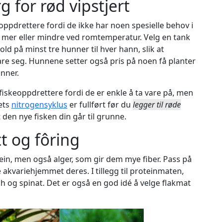
for rød vipstjert
eoppdrettere fordi de ikke har noen spesielle behov i
s mer eller mindre ved romtemperatur. Velg en tank
ld på minst tre hunner til hver hann, slik at
pare seg. Hunnene setter også pris på noen få planter
nner.
 fiskeoppdrettere fordi de er enkle å ta vare på, men
iets
nitrogensyklus
er fullført før du
legger til røde
 den nye fisken din går til grunne.
tt og fôring
tein, men også alger, som gir dem mye fiber. Pass på
ye akvariehjemmet deres. I tillegg til proteinmaten,
 og spinat. Det er også en god idé å velge flakmat