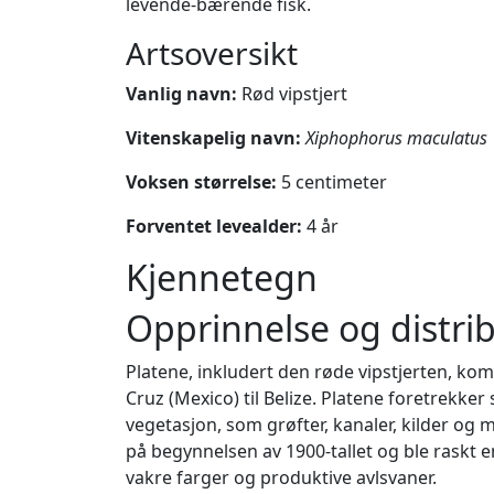
levende-bærende fisk.
Artsoversikt
Vanlig navn:
Rød vipstjert
Vitenskapelig navn:
Xiphophorus maculatus
Voksen størrelse:
5 centimeter
Forventet levealder:
4 år
Kjennetegn
Opprinnelse og distri
Platene, inkludert den røde vipstjerten, kom
Cruz (Mexico) til Belize. Platene foretrekk
vegetasjon, som grøfter, kanaler, kilder og m
på begynnelsen av 1900-tallet og ble raskt en
vakre farger og produktive avlsvaner.