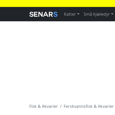
Katter
Små kjæledyr
Fisk & Akvarier
Ferskvannsfisk & Akvarier