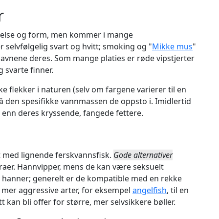
r
rrelse og form, men kommer i mange
 selvfølgelig svart og hvitt; smoking og "
Mikke mus
"
navnene deres. Som mange platies er røde vipstjerter
 svarte finner.
 flekker i naturen (selv om fargene varierer til en
 den spesifikke vannmassen de oppsto i. Imidlertid
e enn deres kryssende, fangede fettere.
est med lignende ferskvannsfisk.
Gode alternativer
traer. Hannvipper, mens de kan være seksuelt
e hanner; generelt er de kompatible med en rekke
l mer aggressive arter, for eksempel
angelfish
, til en
t kan bli offer for større, mer selvsikkere bøller.