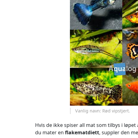
Vanlig navn: Rød vipstjert.
Hvis de ikke spiser all mat som tilbys i løpe
du mater en
flakematdiett
, suppler den m