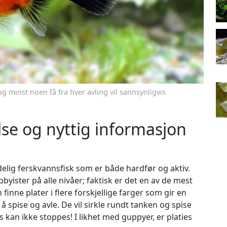
 og minst noen få fra hver avling vil sannsynligvis
se og nyttig informasjon
delig ferskvannsfisk som er både hardfør og aktiv.
bbyister på alle nivåer; faktisk er det en av de mest
inne plater i flere forskjellige farger som gir en
t: å spise og avle. De vil sirkle rundt tanken og spise
s kan ikke stoppes! I likhet med guppyer, er platies