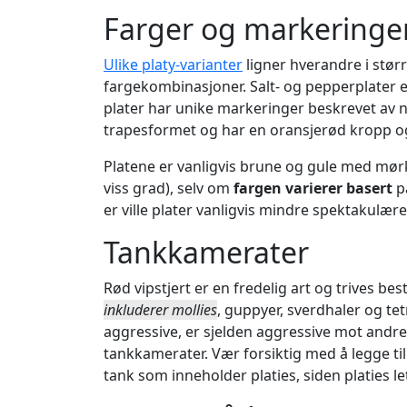
Farger og markeringe
Ulike platy-varianter
ligner hverandre i stø
fargekombinasjoner. Salt- og pepperplater er
plater har unike markeringer beskrevet av 
trapesformet og har en oransjerød kropp og
Platene er vanligvis brune og gule med mørke
viss grad), selv om
fargen varierer basert
på
er ville plater vanligvis mindre spektakulær
Tankkamerater
Rød vipstjert er en fredelig art og trives b
inkluderer mollies
, guppyer, sverdhaler og te
aggressive, er sjelden aggressive mot andr
tankkamerater. Vær forsiktig med å legge ti
tank som inneholder platies, siden platies let