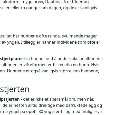
, blodorm, mygglarver, Daphnia, fruktfluer og
se en eller to ganger om dagen, og de er vanligvis
t resultat har hunnene ofte runde, svulmende mager
is av yngel). I tillegg er hanner individene som ofte er
stjertplater
fra hunner ved å undersøke analfinnene
lfinnen er vifteformet, er fisken din en hunn. Hvis
 hann. Hunnene er også vanligvis større enn hannene,
stjerten
ipstjerten
- det er ikke et spørsmål om, men når.
; de er nesten alltid drektige med befruktede egg og
norme yngel på opptil 80 yngel er til og med mulig. Hvis