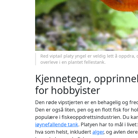
Red viptail platy yngel er veldig lett å oppdra,
overleve i en plantet fellestank.
Kjennetegn, opprinnel
for hobbyister
Den røde vipstjerten er en behagelig og fre
Den er også liten, pen og en flott fisk for ho
populære i fiskeoppdrettsindustrien. Du kan f
iøynefallende tank
. Platyen har to mål i live
hva som helst, inkludert
alger
, og avlen dere