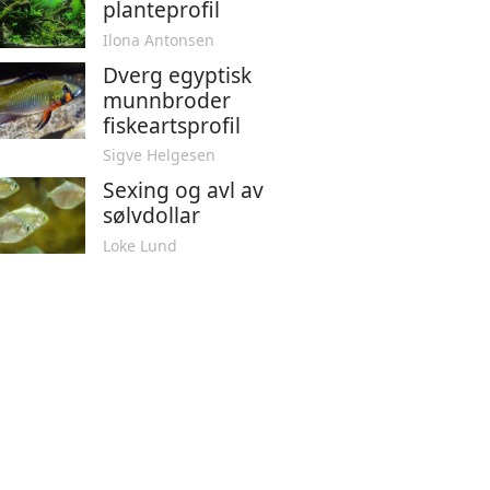
planteprofil
Ilona Antonsen
Dverg egyptisk
munnbroder
fiskeartsprofil
Sigve Helgesen
Sexing og avl av
sølvdollar
Loke Lund