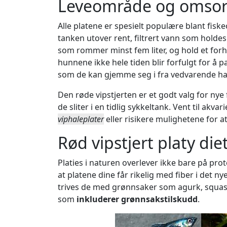
Leveområde og omsorg 
Alle platene er spesielt populære blant fisk
tanken utover rent, filtrert vann som holde
som rommer minst fem liter, og hold et forho
hunnene ikke hele tiden blir forfulgt for å 
som de kan gjemme seg i fra vedvarende ha
Den røde vipstjerten er et godt valg for nye
de sliter i en tidlig sykkeltank. Vent til akvar
viphaleplater
eller risikere mulighetene for at
Rød vipstjert platy die
Platies i naturen overlever ikke bare på pro
at platene dine får rikelig med fiber i det n
trives de med grønnsaker som agurk, squash
som
inkluderer grønnsakstilskudd
.