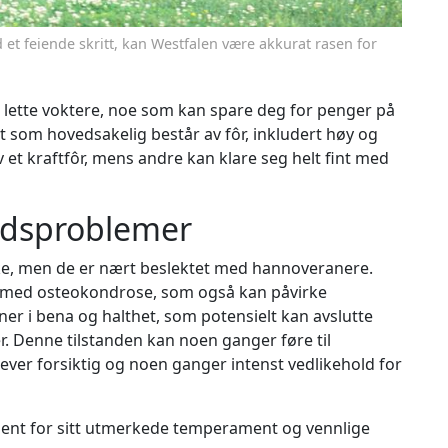
 et feiende skritt, kan Westfalen være akkurat rasen for
 lette voktere, noe som kan spare deg for penger på
t som hovedsakelig består av fôr, inkludert høy og
v et kraftfôr, mens andre kan klare seg helt fint med
erdsproblemer
riske, men de er nært beslektet med hannoveranere.
r med osteokondrose, som også kan påvirke
ner i bena og halthet, som potensielt kan avslutte
r. Denne tilstanden kan noen ganger føre til
ver forsiktig og noen ganger intenst vedlikehold for
jent for sitt utmerkede temperament og vennlige