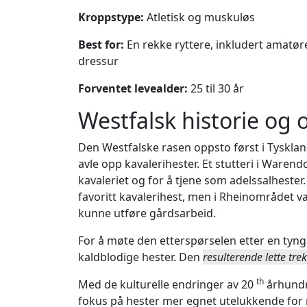
Kroppstype:
Atletisk og muskuløs
Best for:
En rekke ryttere, inkludert amatør
dressur
Forventet levealder:
25 til 30 år
Westfalsk historie og 
Den Westfalske rasen oppsto først i Tysklan
avle opp kavalerihester. Et stutteri i Warend
kavaleriet og for å tjene som adelssalheste
favoritt kavalerihest, men i Rheinområdet v
kunne utføre gårdsarbeid.
For å møte den etterspørselen etter en tyng
kaldblodige hester. Den
resulterende lette tre
th
Med de kulturelle endringer av 20
århundre
fokus på hester mer egnet utelukkende for r