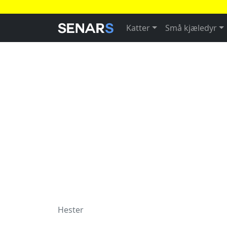
Katter
Små kjæledyr
Hester