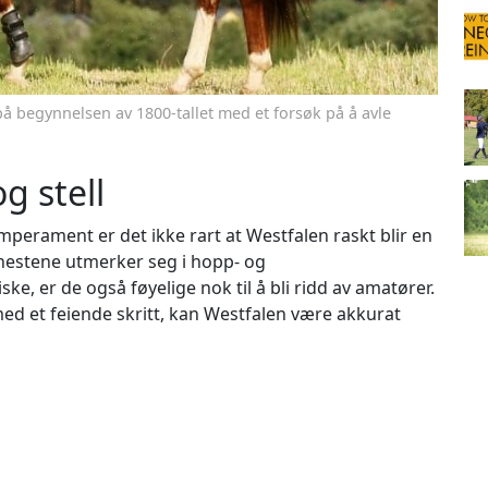
på begynnelsen av 1800-tallet med et forsøk på å avle
g stell
mperament er det ikke rart at Westfalen raskt blir en
 hestene utmerker seg i hopp- og
ke, er de også føyelige nok til å bli ridd av amatører.
med et feiende skritt, kan Westfalen være akkurat