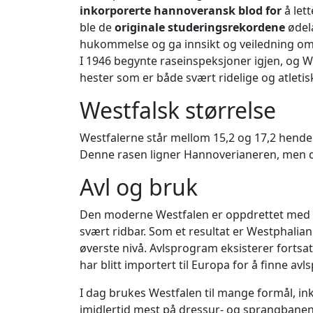
inkorporerte hannoveransk blod for
å let
ble de
originale studeringsrekordene
ødel
hukommelse og ga innsikt og veiledning om h
I 1946 begynte raseinspeksjoner igjen, og 
hester som er både svært ridelige og atletis
Westfalsk størrelse
Westfalerne står mellom 15,2 og 17,2 hender
Denne rasen ligner Hannoverianeren, men d
Avl og bruk
Den moderne Westfalen er oppdrettet med f
svært ridbar. Som et resultat er Westphalia
øverste nivå. Avlsprogram eksisterer fortsa
har blitt importert til Europa for å finne a
I dag brukes Westfalen til mange formål, ink
imidlertid mest på dressur- og sprangbanen