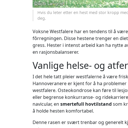
Hvis du leter etter en hest med stor kropp med
deg.
Voksne Westfalere har en tendens til å være
fôrregningen. Disse hestene trenger en diet
gress. Hester i intenst arbeid kan ha nytte a
en rasjonsbalanserer.
Vanlige helse- og atf
I det hele tatt pleier westfalerne å være f
Hannoveranere er kjent for å ha probleme
westfalere. Osteokondrose kan føre til lesjo
eller begrense konkurranse- og ridekarriere
navicular, en
smertefull hovtilstand
som kre
å holde hesten komfortabel.
Denne rasen er svært trenbar og generelt k