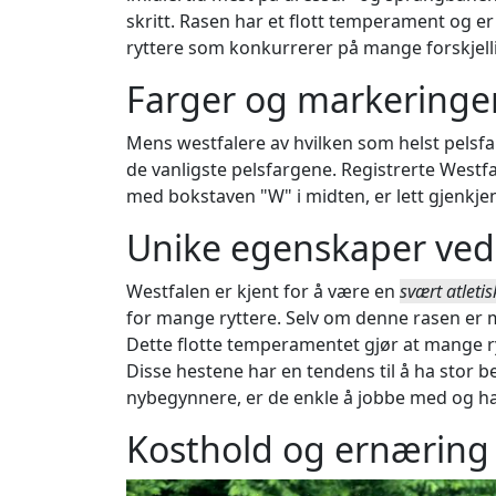
skritt. Rasen har et flott temperament og er 
ryttere som konkurrerer på mange forskjelli
Farger og markeringe
Mens westfalere av hvilken som helst pelsfar
de vanligste pelsfargene. Registrerte Westfa
med bokstaven "W" i midten, er lett gjenkjenn
Unike egenskaper ved 
Westfalen er kjent for å være en
svært atletis
for mange ryttere. Selv om denne rasen er mod
Dette flotte temperamentet gjør at mange r
Disse hestene har en tendens til å ha stor b
nybegynnere, er de enkle å jobbe med og har 
Kosthold og ernæring