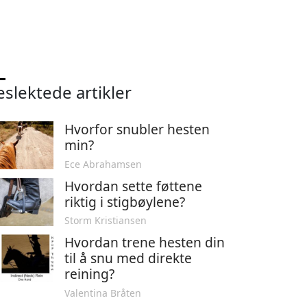
eslektede artikler
Hvorfor snubler hesten
min?
Ece Abrahamsen
Hvordan sette føttene
riktig i stigbøylene?
Storm Kristiansen
Hvordan trene hesten din
til å snu med direkte
reining?
Valentina Bråten