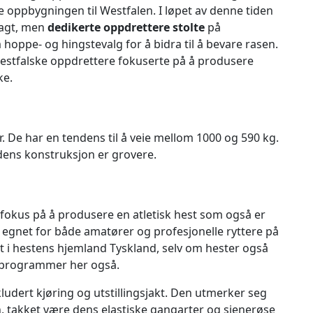
te oppbygningen til Westfalen. I løpet av denne tiden
agt, men
dedikerte oppdrettere stolte
på
oppe- og hingstevalg for å bidra til å bevare rasen.
Westfalske oppdrettere fokuserte på å produsere
ke.
. De har en tendens til å veie mellom 1000 og 590 kg.
ens konstruksjon er grovere.
okus på å produsere en atletisk hest som også er
n egnet for både amatører og profesjonelle ryttere på
tt i hestens hjemland Tyskland, selv om hester også
vlsprogrammer her også.
ludert kjøring og utstillingsjakt. Den utmerker seg
, takket være dens elastiske gangarter og sjenerøse