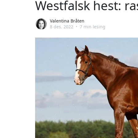
Westfalsk hest: ra
Valentina Bråten
8 des. 2022
•
7 min lesing