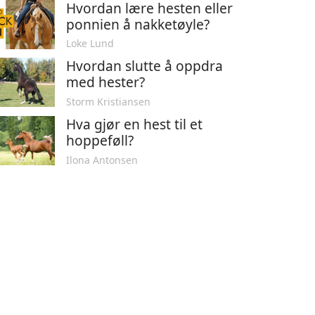
Hvordan lære hesten eller
ponnien å nakketøyle?
Loke Lund
Hvordan slutte å oppdra
med hester?
Storm Kristiansen
Hva gjør en hest til et
hoppeføll?
Ilona Antonsen