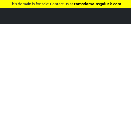
This domain is for sale! Contact us at
tomsdomains@duck.com