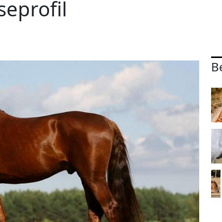
seprofil
B