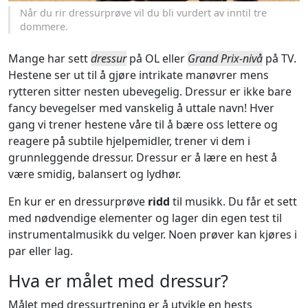
Når du rir dressurprøve vil du bli vurdert av inntil tre
dommere.
Mange har sett
dressur
på OL eller
Grand Prix-nivå
på TV.
Hestene ser ut til å gjøre intrikate manøvrer mens
rytteren sitter nesten ubevegelig. Dressur er ikke bare
fancy bevegelser med vanskelig å uttale navn! Hver
gang vi trener hestene våre til å bære oss lettere og
reagere på subtile hjelpemidler, trener vi dem i
grunnleggende dressur. Dressur er å lære en hest å
være smidig, balansert og lydhør.
En kur er en dressurprøve
ridd
til musikk. Du får et sett
med nødvendige elementer og lager din egen test til
instrumentalmusikk du velger. Noen prøver kan kjøres i
par eller lag.
Hva er målet med dressur?
Målet med dressurtrening er å utvikle en hests