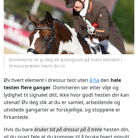
Dommerne vil gi deg en poengsum på hvert element i
dressurprøven mens du rir.
Øv hvert element i dressur test uten
å ha
den
hele
testen flere ganger
. Dommeren ser etter vilje og
lydighet til signalet ditt, ikke hvor godt hesten din kan
utenat! Øv deg slik at du er samlet, arbeidende og
utvidede gangarter er forskjellige, og stoppene er
firkantede.
Hvis du bare
bruker tid på dressur på å trene
hesten din,
vil du snart føle at du kommer til å bruke hvert minutt