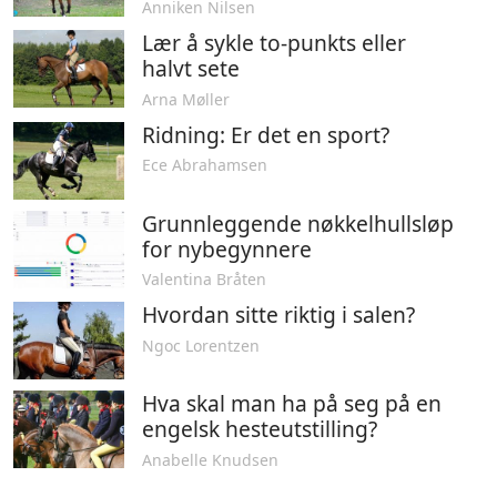
Anniken Nilsen
Lær å sykle to-punkts eller
halvt sete
Arna Møller
Ridning: Er det en sport?
Ece Abrahamsen
Grunnleggende nøkkelhullsløp
for nybegynnere
Valentina Bråten
Hvordan sitte riktig i salen?
Ngoc Lorentzen
Hva skal man ha på seg på en
engelsk hesteutstilling?
Anabelle Knudsen