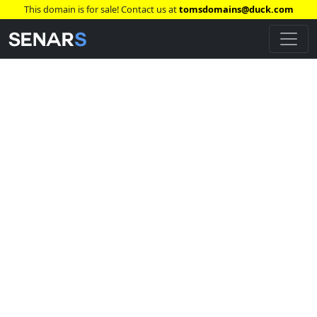
This domain is for sale! Contact us at
tomsdomains@duck.com