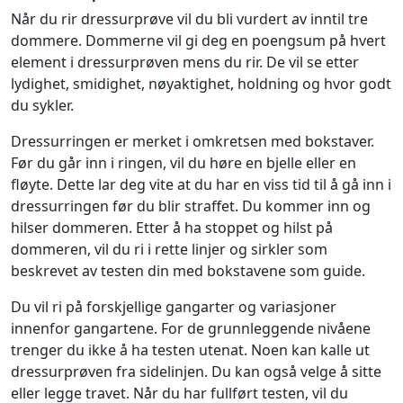
Når du rir dressurprøve vil du bli vurdert av inntil tre
dommere. Dommerne vil gi deg en poengsum på hvert
element i dressurprøven mens du rir. De vil se etter
lydighet, smidighet, nøyaktighet, holdning og hvor godt
du sykler.
Dressurringen er merket i omkretsen med bokstaver.
Før du går inn i ringen, vil du høre en bjelle eller en
fløyte. Dette lar deg vite at du har en viss tid til å gå inn i
dressurringen før du blir straffet. Du kommer inn og
hilser dommeren. Etter å ha stoppet og hilst på
dommeren, vil du ri i rette linjer og sirkler som
beskrevet av testen din med bokstavene som guide.
Du vil ri på forskjellige gangarter og variasjoner
innenfor gangartene. For de grunnleggende nivåene
trenger du ikke å ha testen utenat. Noen kan kalle ut
dressurprøven fra sidelinjen. Du kan også velge å sitte
eller legge travet. Når du har fullført testen, vil du