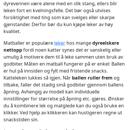
dyrevennen være alene med en slik stang, ellers blir
leken fort en kvelningsfelle. Det bør også utvises
forsiktighet med ting som kan svelges eller skarpe
gjenstander. Derfor bør du kun kjøpe leker av høy
kvalitet.
Matballer er populære
leker
hos mange
dyreelskere
nettopp
fordi noen katter synes det er vanskelig eller
umulig å motivere dem til å leke sammen uten bruk av
godbiter. Måten en matball fungerer på er enkel: Ballen
er hul på innsiden og fylt med fristende snacks.
Katteleken lukkes så igjen. Når
ballen ruller frem
og
tilbake, faller det stadig små godbiter gjennom ballens
åpning. Avhengig av modell kan individuelle
innstillinger for størrelse på åpning etc. gjøres. Ønsker
du å kombinere lek og matglede kan du også bruke en
klikker. Ved hjelp av klikkeren kan hustigeren regne ut
snackstiden sin.