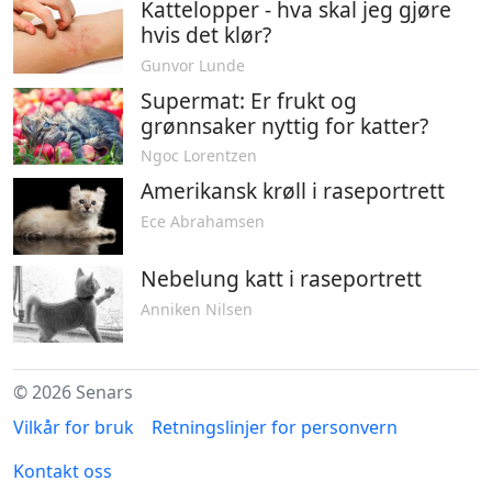
Kattelopper - hva skal jeg gjøre
hvis det klør?
Gunvor Lunde
Supermat: Er frukt og
grønnsaker nyttig for katter?
Ngoc Lorentzen
Amerikansk krøll i raseportrett
Ece Abrahamsen
Nebelung katt i raseportrett
Anniken Nilsen
© 2026 Senars
Vilkår for bruk
Retningslinjer for personvern
Kontakt oss