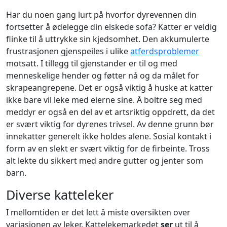
Har du noen gang lurt på hvorfor dyrevennen din
fortsetter å ødelegge din elskede sofa? Katter er veldig
flinke til å uttrykke sin kjedsomhet. Den akkumulerte
frustrasjonen gjenspeiles i ulike
atferdsproblemer
motsatt. I tillegg til gjenstander er til og med
menneskelige hender og føtter nå og da målet for
skrapeangrepene. Det er også viktig å huske at katter
ikke bare vil leke med eierne sine. Å boltre seg med
meddyr er også en del av et artsriktig oppdrett, da det
er svært viktig for dyrenes trivsel. Av denne grunn bør
innekatter generelt ikke holdes alene. Sosial kontakt i
form av en slekt er svært viktig for de firbeinte. Tross
alt lekte du sikkert med andre gutter og jenter som
barn.
Diverse katteleker
I mellomtiden er det lett å miste oversikten over
variasjonen av leker. Kattelekemarkedet
ser
ut til å