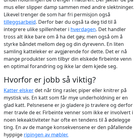
mus eller slipper damp sammen med andre slektninger.
Likevel trenger de som har fri permisjon også
tilleggsarbeid
. Derfor bør du også ta deg tid til å
integrere ulike spillenheter i
hverdagen
. Det handler
tross alt ikke bare om å ha det gøy, men også om å
styrke båndet mellom deg og din dyrevenn. En liten
samling katteleker er avgjørende for dette. Det er nå
mange produkter som tilbyr din elskede firbeinte venn
en optimal forandring og ikke lar dem kjede seg.
Hvorfor er jobb så viktig?
Katter elsker
det når ting rasler, piper eller knitrer på
mystisk vis. En katt som får mye underholdning er en
glad katt. Pelsnesene er jo gladere jo travlere og derfor
mer travle de er. Firbeinte venner som ikke er involvert i
noen lekeaktiviteter har ofte en tendens til å ødelegge
ting. En av de mange konsekvensene er den påfallende
hyppige
ripingen av møbler.