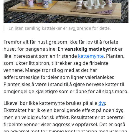
En liten samling katteleker er avgjørende for dette.
Fremfor alt får hustigre som ikke får lov til å forlate
huset for pengene sine. En
vanskelig matlabyrint
er
like interessant som en fristende
kattemynte
. Planten,
som lukter litt sitron, tiltrekker seg de firbeinte
vennene. Mange tror til og med at det har
adferdsmessige fordeler som ligner valerianleker.
Planten sies å være i stand til å gjøre nervøse katter til
omgjengelige kjæletigre som er åpne for all slags moro.
Likevel bør ikke kattemynte brukes på alle
dyr
.
Ekstraktet har ikke en beroligende effekt på noen dyr,
men en veldig euforisk effekt. Resultatet er at berørte
firbeinte venner viser aggressiv oppførsel. Det er også
en advarsel mot for hyppig konfrontasjon med valerian.