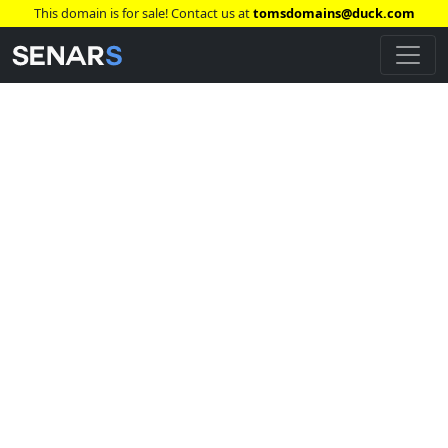
This domain is for sale! Contact us at
tomsdomains@duck.com