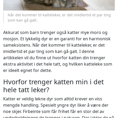
Når det kommer til katteleker, er det imidlertid et par ting
som kan gå galt.
Akkurat som barn trenger også katter mye moro og
mosjon. Et lykkelig dyr er en garanti for en harmonisk
sameksistens. Når det kommer til katteleker, er det
imidlertid et par ting som kan gå galt. I denne
artikkelen vil du finne ut hvorfor katten din trenger
ekstra aktivitet i det hele tatt, og hvilken katteleke som
er ideelt egnet for dette.
Hvorfor trenger katten min i det
hele tatt leker?
Katter er veldig lekne dyr som alltid krever en viss
mengde handling. Spesielt yngre dyr liker å være der
noe skjer. Firbeinte som får frihet får en stor del av
underholdningen de trenger i naturen. Der jakter de på