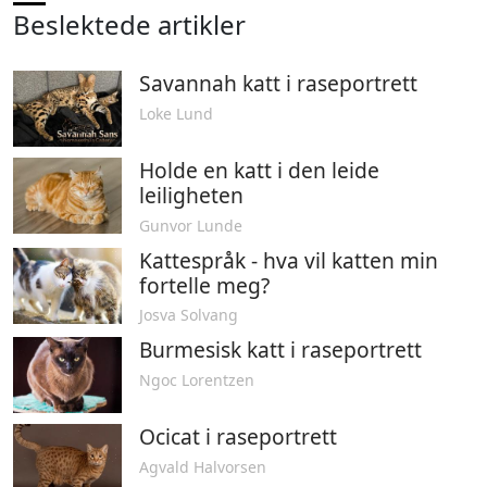
Beslektede artikler
Savannah katt i raseportrett
Loke Lund
Holde en katt i den leide
leiligheten
Gunvor Lunde
Kattespråk - hva vil katten min
fortelle meg?
Josva Solvang
Burmesisk katt i raseportrett
Ngoc Lorentzen
Ocicat i raseportrett
Agvald Halvorsen