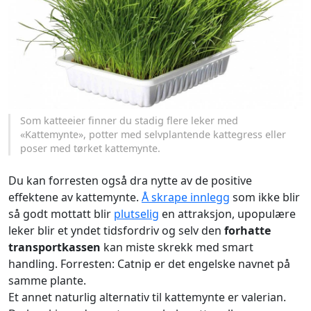
Som katteeier finner du stadig flere leker med
«Kattemynte», potter med selvplantende kattegress eller
poser med tørket kattemynte.
Du kan forresten også dra nytte av de positive
effektene av kattemynte.
Å skrape innlegg
som ikke blir
så godt mottatt blir
plutselig
en attraksjon, upopulære
leker blir et yndet tidsfordriv og selv den
forhatte
transportkassen
kan miste skrekk med smart
handling. Forresten: Catnip er det engelske navnet på
samme plante.
Et annet naturlig alternativ til kattemynte er valerian.