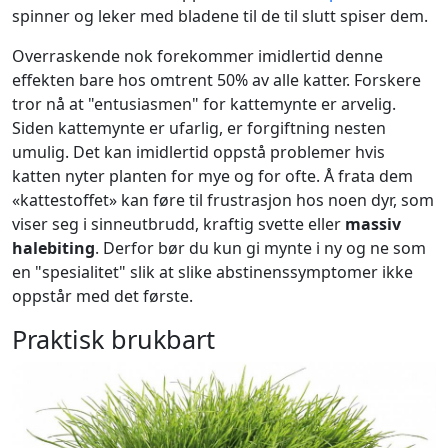
spinner og leker med bladene til de til slutt spiser dem.
Overraskende nok forekommer imidlertid denne
effekten bare hos omtrent 50% av alle katter. Forskere
tror nå at "entusiasmen" for kattemynte er arvelig.
Siden kattemynte er ufarlig, er forgiftning nesten
umulig. Det kan imidlertid oppstå problemer hvis
katten nyter planten for mye og for ofte. Å frata dem
«kattestoffet» kan føre til frustrasjon hos noen dyr, som
viser seg i sinneutbrudd, kraftig svette eller
massiv
halebiting
. Derfor bør du kun gi mynte i ny og ne som
en "spesialitet" slik at slike abstinenssymptomer ikke
oppstår med det første.
Praktisk brukbart