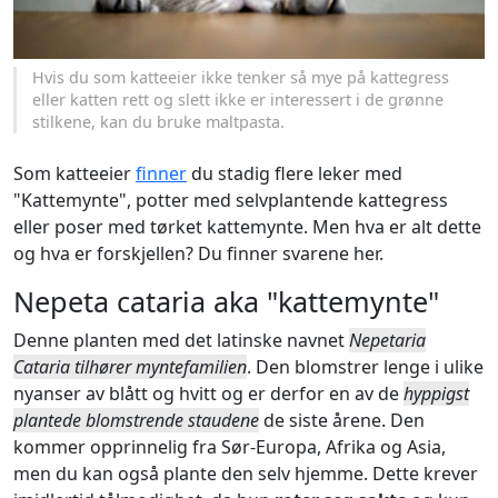
Hvis du som katteeier ikke tenker så mye på kattegress
eller katten rett og slett ikke er interessert i de grønne
stilkene, kan du bruke maltpasta.
Som katteeier
finner
du stadig flere leker med
"Kattemynte", potter med selvplantende kattegress
eller poser med tørket kattemynte. Men hva er alt dette
og hva er forskjellen? Du finner svarene her.
Nepeta cataria aka "kattemynte"
Denne planten med det latinske navnet
Nepetaria
Cataria tilhører myntefamilien
. Den blomstrer lenge i ulike
nyanser av blått og hvitt og er derfor en av de
hyppigst
plantede blomstrende staudene
de siste årene. Den
kommer opprinnelig fra Sør-Europa, Afrika og Asia,
men du kan også plante den selv hjemme. Dette krever