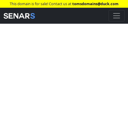
This domain is for sale! Contact us at
tomsdomains@duck.com