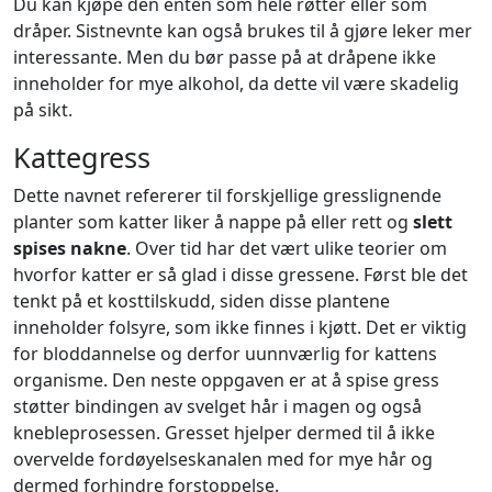
Du kan kjøpe den enten som hele røtter eller som
dråper. Sistnevnte kan også brukes til å gjøre leker mer
interessante. Men du bør passe på at dråpene ikke
inneholder for mye alkohol, da dette vil være skadelig
på sikt.
Kattegress
Dette navnet refererer til forskjellige gresslignende
planter som katter liker å nappe på eller rett og
slett
spises nakne
. Over tid har det vært ulike teorier om
hvorfor katter er så glad i disse gressene. Først ble det
tenkt på et kosttilskudd, siden disse plantene
inneholder folsyre, som ikke finnes i kjøtt. Det er viktig
for bloddannelse og derfor uunnværlig for kattens
organisme. Den neste oppgaven er at å spise gress
støtter bindingen av svelget hår i magen og også
knebleprosessen. Gresset hjelper dermed til å ikke
overvelde fordøyelseskanalen med for mye hår og
dermed forhindre forstoppelse.