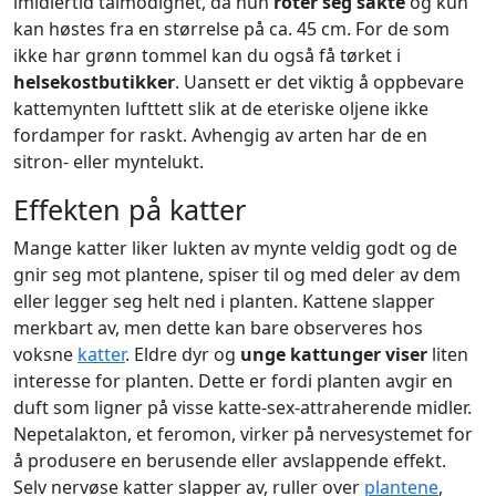
imidlertid tålmodighet, da hun
roter seg sakte
og kun
kan høstes fra en størrelse på ca. 45 cm. For de som
ikke har grønn tommel kan du også få tørket i
helsekostbutikker
. Uansett er det viktig å oppbevare
kattemynten lufttett slik at de eteriske oljene ikke
fordamper for raskt. Avhengig av arten har de en
sitron- eller myntelukt.
Effekten på katter
Mange katter liker lukten av mynte veldig godt og de
gnir seg mot plantene, spiser til og med deler av dem
eller legger seg helt ned i planten. Kattene slapper
merkbart av, men dette kan bare observeres hos
voksne
katter
. Eldre dyr og
unge kattunger viser
liten
interesse for planten. Dette er fordi planten avgir en
duft som ligner på visse katte-sex-attraherende midler.
Nepetalakton, et feromon, virker på nervesystemet for
å produsere en berusende eller avslappende effekt.
Selv nervøse katter slapper av, ruller over
plantene
,