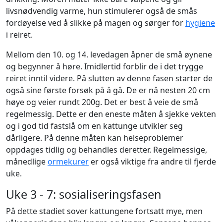
livsnødvendig varme, hun stimulerer også de smås
fordøyelse ved å slikke på magen og sørger for
hygiene
i reiret.
Mellom den 10. og 14. levedagen åpner de små øynene
og begynner å høre. Imidlertid forblir de i det trygge
reiret inntil videre. På slutten av denne fasen starter de
også sine første forsøk på å gå. De er nå nesten 20 cm
høye og veier rundt 200g. Det er best å veie de små
regelmessig. Dette er den eneste måten å sjekke vekten
og i god tid fastslå om en kattunge utvikler seg
dårligere. På denne måten kan helseproblemer
oppdages tidlig og behandles deretter. Regelmessige,
månedlige
ormekurer
er også viktige fra andre til fjerde
uke.
Uke 3 - 7: sosialiseringsfasen
På dette stadiet sover kattungene fortsatt mye, men