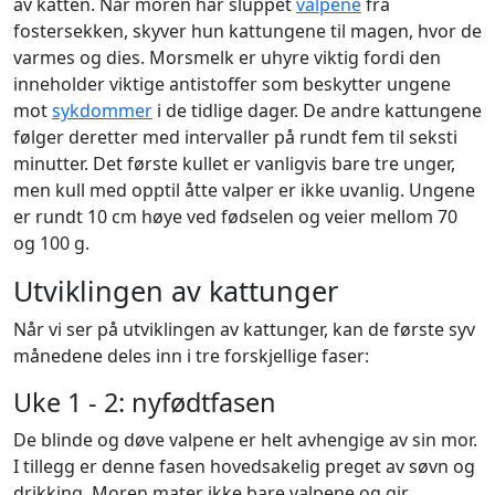
av katten. Når moren har sluppet
valpene
fra
fostersekken, skyver hun kattungene til magen, hvor de
varmes og dies. Morsmelk er uhyre viktig fordi den
inneholder viktige antistoffer som beskytter ungene
mot
sykdommer
i de tidlige dager. De andre kattungene
følger deretter med intervaller på rundt fem til seksti
minutter. Det første kullet er vanligvis bare tre unger,
men kull med opptil åtte valper er ikke uvanlig. Ungene
er rundt 10 cm høye ved fødselen og veier mellom 70
og 100 g.
Utviklingen av kattunger
Når vi ser på utviklingen av kattunger, kan de første syv
månedene deles inn i tre forskjellige faser:
Uke 1 - 2: nyfødtfasen
De blinde og døve valpene er helt avhengige av sin mor.
I tillegg er denne fasen hovedsakelig preget av søvn og
drikking. Moren mater ikke bare valpene og gir