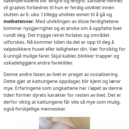
våkenperiodene blir lengre og lengre. Sansene hennes
vil gradvis forbedres til hun er ferdig utviklet innen
slutten av 6. uke. I tillegg utvikles evnen til å gå og
melketenner
. Med utviklingen av disse ferdighetene
kommer nysgjerrighet og et ønske om å oppfatte livet
rundt deg. Det trygge reiret forlates og området
utforskes. Nå kommer tiden da det er opp til deg å
valpesikkere huset eller leiligheten din. Vær forsiktig for
å unngå mulige farer. Skjul kabler, blokker trapper og
uskadeliggjøre andre farekilder.
Denne andre fasen av livet er preget av sosialisering.
Dette gjør at kattungene oppdager, blir kjent og lærer
mye. Erfaringene som ungkattene har i løpet av denne
tiden former dyrets karakter for resten av livet. Det er
derfor viktig at kattungene får vite så mye som mulig,
også forskjellige mennesker.