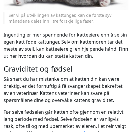
Ser vi på utviklingen av kattunger, kan de første syv
månedene deles inn i tre forskjellige faser.
Ingenting er mer spennende for katteeiere enn å se sin
egen katt føde kattunger. Selv om kattemoren tar det
meste av stell, kan katteeiere gi en hjelpende hånd. Finn
ut her hvordan du kan støtte katten din.
Graviditet og fødsel
Så snart du har mistanke om at katten din kan være
drektig, er det fornuftig å få svangerskapet bekreftet
av en veterinær. Kattens veterinær kan svare på
spørsmålene dine og overvåke kattens graviditet.
Før selve fødselen går katten ofte gjennom en relativt
lang periode med fødsel. Selve fødselen er vanligvis
rask, ofte til og med ubemerket av eieren, i et reir valgt