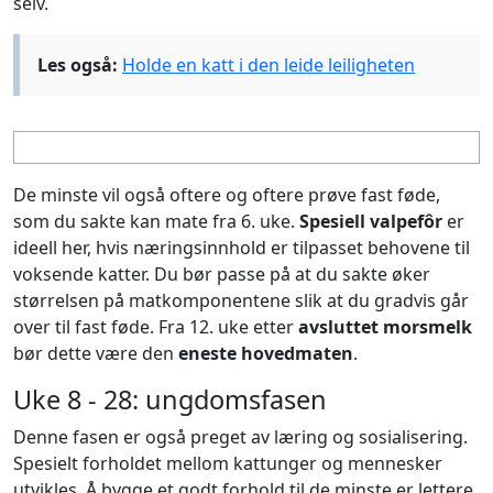
selv.
Les også:
Holde en katt i den leide leiligheten
De minste vil også oftere og oftere prøve fast føde,
som du sakte kan mate fra 6. uke.
Spesiell valpefôr
er
ideell her, hvis næringsinnhold er tilpasset behovene til
voksende katter. Du bør passe på at du sakte øker
størrelsen på matkomponentene slik at du gradvis går
over til fast føde. Fra 12. uke etter
avsluttet morsmelk
bør dette være den
eneste hovedmaten
.
Uke 8 - 28: ungdomsfasen
Denne fasen er også preget av læring og sosialisering.
Spesielt forholdet mellom kattunger og mennesker
utvikles. Å bygge et godt forhold til de minste er lettere