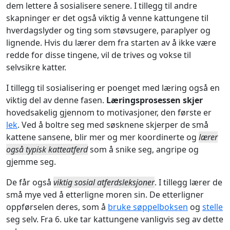
dem lettere å sosialisere senere. I tillegg til andre
skapninger er det også viktig å venne kattungene til
hverdagslyder og ting som støvsugere, paraplyer og
lignende. Hvis du lærer dem fra starten av å ikke være
redde for disse tingene, vil de trives og vokse til
selvsikre katter.
I tillegg til sosialisering er poenget med læring også en
viktig del av denne fasen.
Læringsprosessen skjer
hovedsakelig gjennom to motivasjoner, den første er
lek
. Ved å boltre seg med søsknene skjerper de små
kattene sansene, blir mer og mer koordinerte og
lærer
også typisk katteatferd
som å snike seg, angripe og
gjemme seg.
De får også
viktig sosial atferdsleksjoner
. I tillegg lærer de
små mye ved å etterligne moren sin. De etterligner
oppførselen deres, som å
bruke søppelboksen
og
stelle
seg selv. Fra 6. uke tar kattungene vanligvis seg av dette