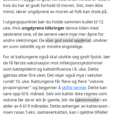
hvis du har et godt forhold til moren. Sist, men ikke
minst, lærer ungdyrene av moren at folk kan stole på.
I utgangspunktet bør du holde sammen kullet til 12.
uke. Hvis
ungdyrene tilbringer
denne tiden med
søsknene sine, vil de senere være mye mer åpne for
andre slektninger. De
viser god sosial oppførsel
, utvikler
en sunn selvtillit og er mindre engstelige.
For at kattungene også skal utvikle seg godt fysisk, bør
de få første vaksinasjon mot infeksjonssykdommer
som kattepidemi og katteinfluensa i 8. uke. Dette
gjentas etter fire uker. Det skjer også mye i veksten
rundt 10. uke. Kattungene får flere og flere "voksne
proporsjoner" og begynner å
skifte tenner
. Dette kan
vare opp til 6. måned. Selv om katter ikke regnes som
voksne før de er ett år gamle, blir de
kjønnsmodne
i en
alder av 6 til 9 måneder. Dette avhenger av katterasen -
noen raser, f.eks. siameserkatten, kan i sjeldne tilfeller