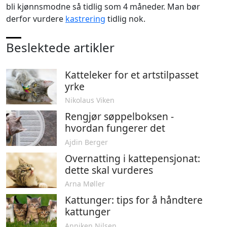
bli kjønnsmodne så tidlig som 4 måneder. Man bør
derfor vurdere
kastrering
tidlig nok.
Beslektede artikler
Katteleker for et artstilpasset
yrke
Nikolaus Viken
Rengjør søppelboksen -
hvordan fungerer det
Ajdin Berger
Overnatting i kattepensjonat:
dette skal vurderes
Arna Møller
Kattunger: tips for å håndtere
kattunger
Anniken Nilsen