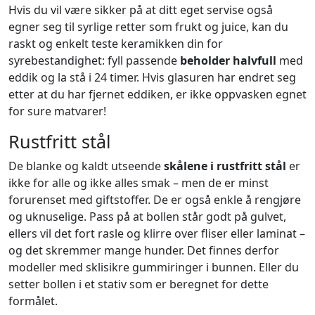
Hvis du vil være sikker på at ditt eget servise også
egner seg til syrlige retter som frukt og juice, kan du
raskt og enkelt teste keramikken din for
syrebestandighet: fyll passende
beholder halvfull
med
eddik og la stå i 24 timer. Hvis glasuren har endret seg
etter at du har fjernet eddiken, er ikke oppvasken egnet
for sure matvarer!
Rustfritt stål
De blanke og kaldt utseende
skålene i rustfritt stål
er
ikke for alle og ikke alles smak – men de er minst
forurenset med giftstoffer. De er også enkle å rengjøre
og uknuselige. Pass på at bollen står godt på gulvet,
ellers vil det fort rasle og klirre over fliser eller laminat –
og det skremmer mange hunder. Det finnes derfor
modeller med sklisikre gummiringer i bunnen. Eller du
setter bollen i et stativ som er beregnet for dette
formålet.