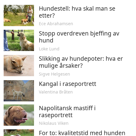
Hundestell: hva skal man se
etter?
Ece Abrahamsen
Stopp overdreven bjeffing av
hund
Loke Lund
Slikking av hundepoter: hva er
mulige årsaker?
Sigve Helgesen
Kangal i raseportrett
Valentina Bråten
Napolitansk mastiff i
raseportrett
Nikolaus Viken
For to: kvalitetstid med hunden