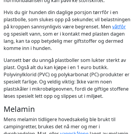
hormonbalansen og kan påvirke stoffskiftet.
Hvis du gir hunden din daglige porsjon tørrfôr i en
plastbolle, som slukes opp på sekunder, vil belastningen
på kroppen sannsynligvis være begrenset. Men
våtfôr
og spesielt vann, som er i kontakt med plasten dagen
lang, kan ta opp betydelig mer giftstoffer og dermed
komme inn i hunden.
Uansett bør du unngå plastboller som lukter sterkt av
plast. Også alt du kan kjøpe i en 1 euro butikk.
Polyvinylklorid (PVC) og polykarbonat (PC)-produkter er
spesielt farlige. Og veldig viktig: Ikke varm noen
plastskåler i mikrobølgeovnen, fordi de giftige stoffene
løses spesielt lett opp og slippes ut i miljøet.
Melamin
Mens melamin tidligere hovedsakelig ble brukt til
campingretter, brukes det nå mer og mer i
dyrehandelen. Mat- eller
vannskålene
laget av melamin