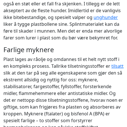
også en støt eller et fall fra skjenken. I tillegg er de lett
akseptert av de fleste hunder. Imidlertid er de vanligvis
ikke bitebestandige, og spesielt valper og
unghunder
liker å tygge plastbollene sine. Splintmaterialet kan da
føre til skader i munnen. Men det er enda mer alvorlige
farer som lurer i plast som du bør være bekymret for.
Farlige myknere
Plast lages av råolje og omdannes til et helt nytt stoff i
en kompleks prosess. Tallrike tilsetningsstoffer er
tilsatt
slik at den tar på seg alle egenskapene som gjør den så
ekstremt allsidig og nyttig for oss: myknere,
stabilisatorer, fargestoffer, fyllstoffer, forsterkende
midler, flammehemmere eller antistatiske midler. Og
det er nettopp disse tilsetningsstoffene, hvorav noen er
giftige, som kan frigjøres fra plasten og absorberes av
kroppen. Myknere (ftalater) og bisfenol A (BPA) er
spesielt farlige – to stoffer som forstyrrer