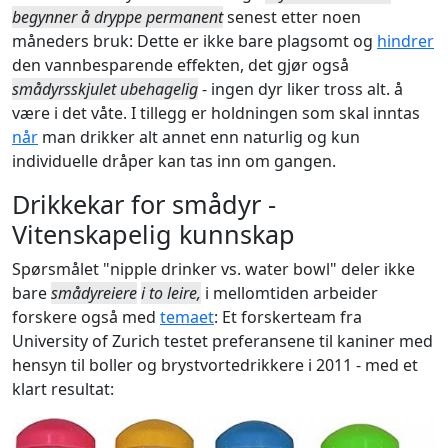
begynner å dryppe permanent
senest etter noen
måneders bruk: Dette er ikke bare plagsomt og
hindrer
den vannbesparende effekten, det gjør også
smådyrsskjulet ubehagelig
- ingen dyr liker tross alt. å
være i det våte. I tillegg er holdningen som skal inntas
når
man drikker alt annet enn naturlig og kun
individuelle dråper kan tas inn om gangen.
Drikkekar for smådyr -
Vitenskapelig kunnskap
Spørsmålet "nipple drinker vs. water bowl" deler ikke
bare
smådyreiere
i to leire,
i mellomtiden arbeider
forskere også med
temaet
: Et forskerteam fra
University of Zurich testet preferansene til kaniner med
hensyn til boller og brystvortedrikkere i 2011 - med et
klart resultat: