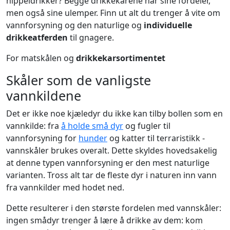
nippeldrikker? Begge drikkekarene har sine fordeler,
men også sine ulemper. Finn ut alt du trenger å vite om
vannforsyning og den naturlige og
individuelle
drikkeatferden
til gnagere.
For matskålen og
drikkekarsortimentet
Skåler som de vanligste
vannkildene
Det er ikke noe kjæledyr du ikke kan tilby bollen som en
vannkilde: fra
å holde små dyr
og fugler til
vannforsyning for
hunder
og katter til terraristikk -
vannskåler brukes overalt. Dette skyldes hovedsakelig
at denne typen vannforsyning er den mest naturlige
varianten. Tross alt tar de fleste dyr i naturen inn vann
fra vannkilder med hodet ned.
Dette resulterer i den største fordelen med vannskåler:
ingen smådyr trenger å lære å drikke av dem: kom