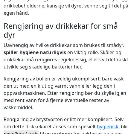
drikkebeholderne, kanskje vil dyret venne seg til det på
egen hånd.
Rengjøring av drikkekar for små
dyr
Uavhengig av hvilke drikkekar som brukes til smådyr,
spiller hygiene naturligvis
en viktig rolle. Skåler og
drikkekar må rengjøres regelmessig, ellers vil det raskt
utvikle seg skadelige bakterier her.
Rengjøring av bollen er veldig ukomplisert: bare vask
den ut med en klut og varmt vann eller legg den i
oppvaskmaskinen. Etter rengjøring bør du skylle igjen
med rent vann for å fjerne eventuelle rester av
vaskemiddel.
Rengjøring av brystvorten er litt mer komplisert. Selv
om dette drikkekaret anses som spesielt
hygienisk
, blir
metallrøret raskt
til en grobunn for bakterier og alger.