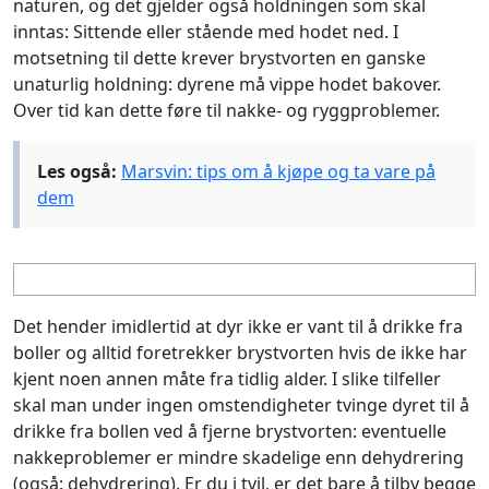
naturen, og det gjelder også holdningen som skal
inntas: Sittende eller stående med hodet ned. I
motsetning til dette krever brystvorten en ganske
unaturlig holdning: dyrene må vippe hodet bakover.
Over tid kan dette føre til nakke- og ryggproblemer.
Les også:
Marsvin: tips om å kjøpe og ta vare på
dem
Det hender imidlertid at dyr ikke er vant til å drikke fra
boller og alltid foretrekker brystvorten hvis de ikke har
kjent noen annen måte fra tidlig alder. I slike tilfeller
skal man under ingen omstendigheter tvinge dyret til å
drikke fra bollen ved å fjerne brystvorten: eventuelle
nakkeproblemer er mindre skadelige enn dehydrering
(også: dehydrering). Er du i tvil, er det bare å tilby begge