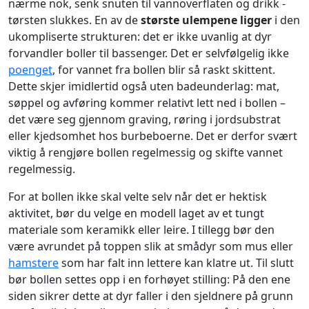
nærme nok, senk snuten til vannoverflaten og drikk -
tørsten slukkes. En av de
største ulempene ligger
i den
ukompliserte strukturen: det er ikke uvanlig at dyr
forvandler boller til bassenger. Det er selvfølgelig ikke
poenget
, for vannet fra bollen blir så raskt skittent.
Dette skjer imidlertid også uten badeunderlag: mat,
søppel og avføring kommer relativt lett ned i bollen –
det være seg gjennom graving, røring i jordsubstrat
eller kjedsomhet hos burbeboerne. Det er derfor svært
viktig å rengjøre bollen regelmessig og skifte vannet
regelmessig.
For at bollen ikke skal velte selv når det er hektisk
aktivitet, bør du velge en modell laget av et tungt
materiale som keramikk eller leire. I tillegg bør den
være avrundet på toppen slik at smådyr som mus eller
hamstere
som har falt inn lettere kan klatre ut. Til slutt
bør bollen settes opp i en forhøyet stilling: På den ene
siden sikrer dette at dyr faller i den sjeldnere på grunn