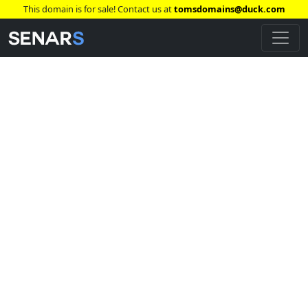
This domain is for sale! Contact us at
tomsdomains@duck.com