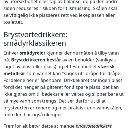
av uforsiktighet eller tap av balanse, og på den andre
siden reduseres risikoen for tilsmussing. Skålen skal
selvfølgelig ikke plasseres rett ved lekeplassen eller
toalettet.
Brystvortedrikkere:
smådyrklassikeren
Enhver
smådyreier
kjenner denne måten å tilby vann
på:
Brystdrikkeren består
av en beholder (vanligvis
laget av plast eller glass) og et feste med et
sfærisk
metallrør
som vannet kan "suges ut" dråpe for dråpe.
Fordelene her er åpenbare: Drikkekaret tar ingen plass
fordi det henger på gitteret for å spare plass, det kan
ikke gjøres om til badekar eller veltes og slipper bare ut
så mye vann som trengs. Det ser derfor ut til at
brystvorten er renere og mer praktisk enn vannskålen,
men den har også ulemper.
Fremfor alt betyr dette at mange
brystvortedrikkere