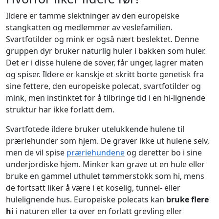
Ildere er tamme slektninger av den europeiske
stangkatten og medlemmer av veslefamilien.
Svartfotilder og mink er også nært beslektet. Denne
gruppen dyr bruker naturlig huler i bakken som huler.
Det er i disse hulene de sover, får unger, lagrer maten
og spiser. Ildere er kanskje et skritt borte genetisk fra
sine fettere, den europeiske polecat, svartfotilder og
mink, men instinktet for å tilbringe tid i en hi-lignende
struktur har ikke forlatt dem.
Svartfotede ildere bruker utelukkende hulene til
præriehunder som hjem. De graver ikke ut hulene selv,
men de vil spise
præriehundene
og deretter bo i sine
underjordiske hjem. Minker kan grave ut en hule eller
bruke en gammel uthulet tømmerstokk som hi, mens
de fortsatt liker å være i et koselig, tunnel- eller
hulelignende hus. Europeiske polecats kan
bruke flere
hi
i naturen eller ta over en forlatt grevling eller