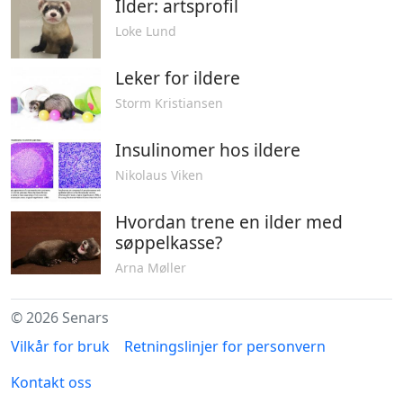
Ilder: artsprofil
Loke Lund
Leker for ildere
Storm Kristiansen
Insulinomer hos ildere
Nikolaus Viken
Hvordan trene en ilder med
søppelkasse?
Arna Møller
© 2026 Senars
Vilkår for bruk
Retningslinjer for personvern
Kontakt oss