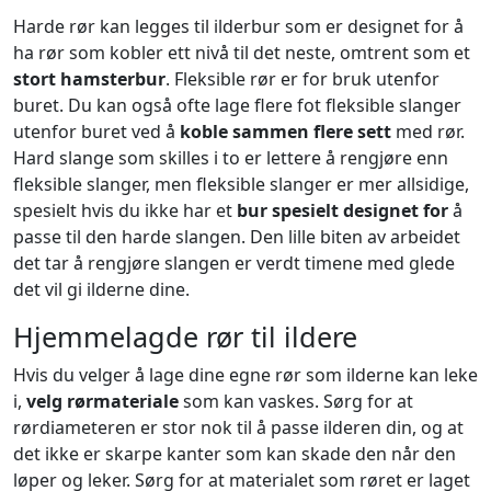
Harde rør kan legges til ilderbur som er designet for å
ha rør som kobler ett nivå til det neste, omtrent som et
stort hamsterbur
. Fleksible rør er for bruk utenfor
buret. Du kan også ofte lage flere fot fleksible slanger
utenfor buret ved å
koble sammen flere sett
med rør.
Hard slange som skilles i to er lettere å rengjøre enn
fleksible slanger, men fleksible slanger er mer allsidige,
spesielt hvis du ikke har et
bur spesielt designet for
å
passe til den harde slangen. Den lille biten av arbeidet
det tar å rengjøre slangen er verdt timene med glede
det vil gi ilderne dine.
Hjemmelagde rør til ildere
Hvis du velger å lage dine egne rør som ilderne kan leke
i,
velg rørmateriale
som kan vaskes. Sørg for at
rørdiameteren er stor nok til å passe ilderen din, og at
det ikke er skarpe kanter som kan skade den når den
løper og leker. Sørg for at materialet som røret er laget