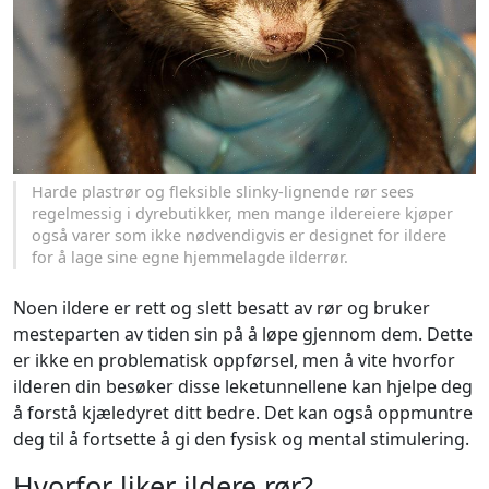
Harde plastrør og fleksible slinky-lignende rør sees
regelmessig i dyrebutikker, men mange ildereiere kjøper
også varer som ikke nødvendigvis er designet for ildere
for å lage sine egne hjemmelagde ilderrør.
Noen ildere er rett og slett besatt av rør og bruker
mesteparten av tiden sin på å løpe gjennom dem. Dette
er ikke en problematisk oppførsel, men å vite hvorfor
ilderen din besøker disse leketunnellene kan hjelpe deg
å forstå kjæledyret ditt bedre. Det kan også oppmuntre
deg til å fortsette å gi den fysisk og mental stimulering.
Hvorfor liker ildere rør?