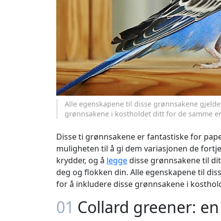
Alle egenskapene til disse grønnsakene gjelde
grønnsakene i kostholdet ditt for de samme 
Disse ti grønnsakene er fantastiske for pa
muligheten til å gi dem variasjonen de fortj
krydder, og å
legge
disse grønnsakene til dit
deg og flokken din. Alle egenskapene til di
for å inkludere disse grønnsakene i kostho
01
Collard greener: en