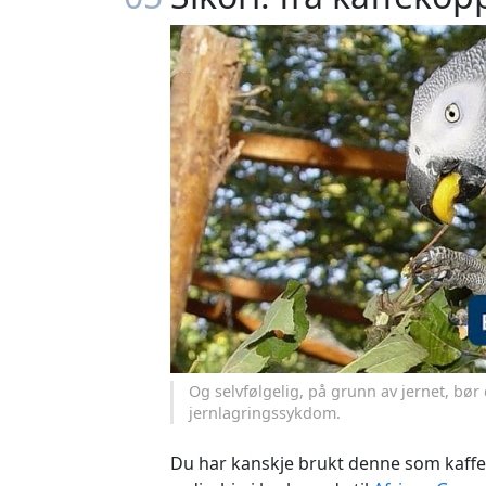
Og selvfølgelig, på grunn av jernet, bør 
jernlagringssykdom.
Du har kanskje brukt denne som kaffeer