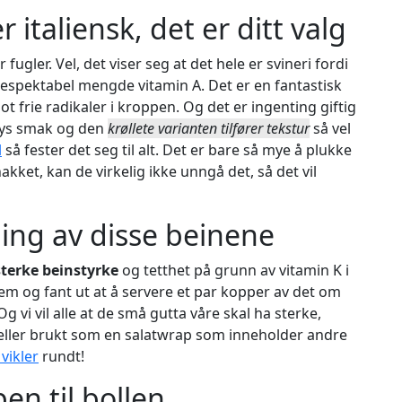
er italiensk, det er ditt valg
r fugler. Vel, det viser seg at det hele er svineri fordi
respektabel mengde vitamin A. Det er en fantastisk
t frie radikaler i kroppen. Og det er ingenting giftig
 lys smak og den
krøllete varianten tilfører tekstur
så vel
l
så fester det seg til alt. Det er bare så mye å plukke
kket, kan de virkelig ikke unngå det, så det vil
ning av disse beinene
sterke beinstyrke
og tetthet på grunn av vitamin K i
em og fant ut at å servere et par kopper av det om
 Og vi vil alle at de små gutta våre skal ha sterke,
 eller brukt som en salatwrap som inneholder andre
 vikler
rundt!
pen til bollen