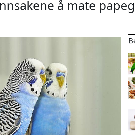
rønnsakene å mate pape
B