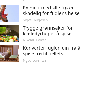
En diett med alle frø er
skadelig for fuglens helse
Sigve Helgesen
Trygge grønnsaker for
kjæledyrfugler å spise
Nikolaus Viken
Konverter fuglen din fra å
spise frø til pellets
Ngoc Lorentzen