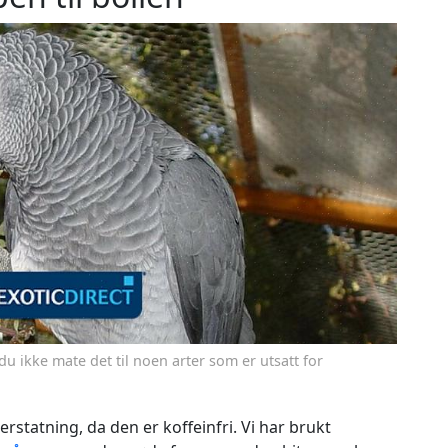
du ikke mate det til noen arter som er utsatt for
statning, da den er koffeinfri. Vi har brukt