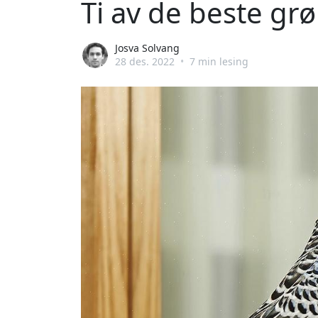
Ti av de beste g
Josva Solvang
28 des. 2022
•
7 min lesing