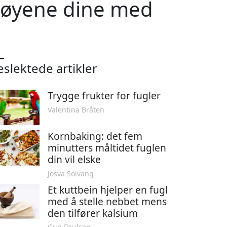
gøyene dine med
eslektede artikler
Trygge frukter for fugler
Valentina Bråten
Kornbaking: det fem
minutters måltidet fuglen
din vil elske
Josva Solvang
Et kuttbein hjelper en fugl
med å stelle nebbet mens
den tilfører kalsium
Gun Paulsen