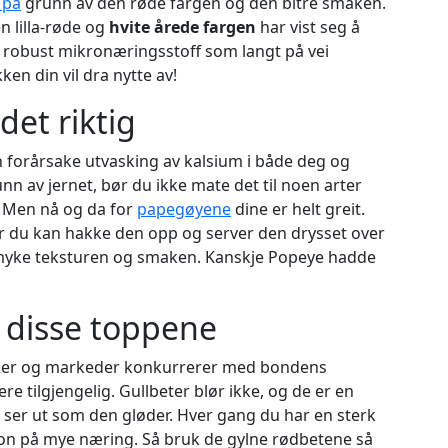
 på
grunn av den røde fargen og den bitre smaken.
n lilla-røde og
hvite årede fargen
har vist seg å
g robust mikronæringsstoff som langt på vei
en din vil dra nytte av!
det riktig
n forårsake utvasking av kalsium i både deg og
nn av jernet, bør du ikke mate det til noen arter
. Men nå og da for
papegøyene
dine er helt greit.
er du kan hakke den opp og server den drysset over
yke teksturen og smaken. Kanskje Popeye hadde
e disse toppene
ikker og markeder konkurrerer med bondens
re tilgjengelig. Gullbeter blør ikke, og de er en
 ser ut som den gløder. Hver gang du har en sterk
sjon på mye næring. Så bruk de gylne rødbetene så