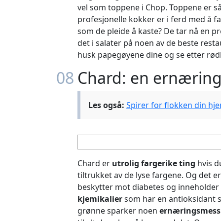
vel som toppene i Chop. Toppene er så
profesjonelle kokker er i ferd med å
som de pleide å kaste? De tar nå en pr
det i salater på noen av de beste rest
husk papegøyene dine og se etter rød
08
Chard: en ernærin
Les også:
Spirer for flokken din h
Chard er
utrolig fargerike ting
hvis du
tiltrukket av de lyse fargene. Og det 
beskytter mot diabetes og inneholder 1
kjemikalier
som har en antioksidant so
grønne sparker noen
ernæringsmess