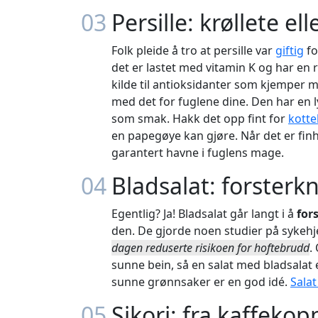
03
Persille: krøllete ell
Folk pleide å tro at persille var
giftig
fo
det er lastet med vitamin K og har en 
kilde til antioksidanter som kjemper mo
med det for fuglene dine. Den har en
som smak. Hakk det opp fint for
kotte
en papegøye kan gjøre. Når det er finha
garantert havne i fuglens mage.
04
Bladsalat: forsterk
Egentlig? Ja! Bladsalat går langt i å
for
den. De gjorde noen studier på sykehj
dagen reduserte risikoen for hoftebrudd
.
sunne bein, så en salat med bladsalat
sunne grønnsaker er en god idé.
Salat
05
Sikori: fra kaffekop