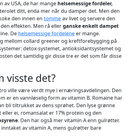
onen av USA, de har mange
helsemessige fordeler,
sterolet ditt, enda mer når du damper det. Men den
 koke den innen en
tomme
av livet og servere den
 den effekten. Men rå eller
ganske enkelt dampet
dine. De
helsemessige fordelene
er mange.
g mellom collard greener og kreftforebygging på
pssystemer: detox-systemet, antioksidantsystemet og
sten det samtidig gir disse tre er det som får disse
 visste det?
 tro ville være verdt mye i ernæringsavdelingen. Den
m er en vannløselig form av vitamin B. Romaine har
n bli tiltrukket av dens sprøhet. Den lyse grønne
 eller ei, romansalat er 17% protein og den
osyrene
. Den har også mer vitamin A enn gulrøtter.
 inntaket av vitamin A, mens gulrøtter bare