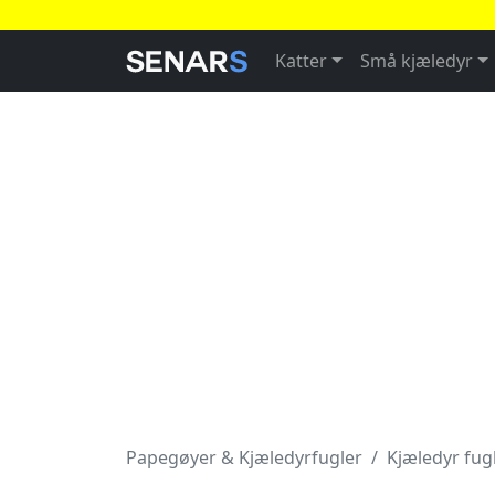
Katter
Små kjæledyr
Papegøyer & Kjæledyrfugler
Kjæledyr fug