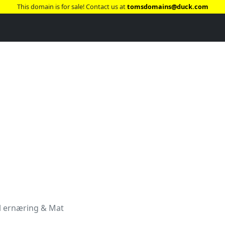
This domain is for sale! Contact us at
tomsdomains@duck.com
l ernæring & Mat