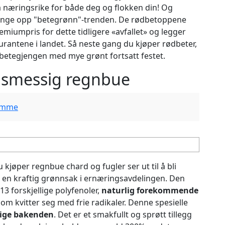
 næringsrike for både deg og flokken din! Og
 fange opp "betegrønn"-trenden. De rødbetoppene
emiumpris for dette tidligere «avfallet» og legger
aurantene i landet. Så neste gang du kjøper rødbeter,
betegjengen med mye grønt fortsatt festet.
gsmessig regnbue
jemme
 kjøper regnbue chard og fugler ser ut til å bli
er en kraftig grønnsak i ernæringsavdelingen. Den
3 forskjellige polyfenoler,
naturlig forekommende
m kvitter seg med frie radikaler. Denne spesielle
ige bakenden
. Det er et smakfullt og sprøtt tillegg