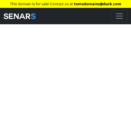
This domain is for sale! Contact us at
tomsdomains@duck.com