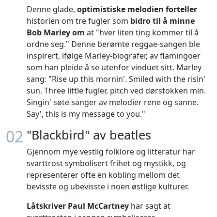
Denne glade,
optimistiske melodien forteller
historien om tre fugler som
bidro til å minne
Bob Marley om
at "hver liten ting kommer til å
ordne seg." Denne berømte reggae-sangen ble
inspirert, ifølge Marley-biografer, av flamingoer
som han pleide å se utenfor vinduet sitt. Marley
sang: "Rise up this mornin'. Smiled with the risin'
sun. Three little fugler, pitch ved dørstokken min.
Singin' søte sanger av melodier rene og sanne.
Say', this is my message to you."
02
"Blackbird" av beatles
Gjennom mye vestlig folklore og litteratur har
svarttrost symbolisert frihet og mystikk, og
representerer ofte en kobling mellom det
bevisste og ubevisste i noen østlige kulturer.
Låtskriver Paul McCartney
har sagt at