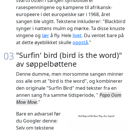
svarttrosten i sangen symboliserer
rasespenningene og kampene til afrikansk-
europeere i det europeiske sør i 1968, året
sangen ble utgitt. Tekstene inkluderer: "Blackbird
synger i nattens mulm og mørke. Ta disse knuste
vingene og
lær
å fly. Hele
livet
. Du ventet bare på
at dette øyeblikket skulle
oppstå
."
03
"Surfin' bird (bird is the word)"
av søppelbøttene
Denne dumme, men morsomme sangen minner
oss alle om at "bird is the word", og kombinerer
den originale "Surfin Bird" med tekster fra en
annen sang fra samme tidsperiode, "
Papa Oom
Mow Mow
."
Bare en advarsel før
du Googler denne:
Selv om tekstene