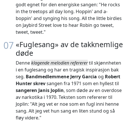
godt egnet for den energiske sangen: "He rocks
in the treetops all day long. Hoppin' and a-
boppin' and synging his song. All the little birdies
on Jaybird Street love to hear Robin go tweet,
tweet, tweet."
07
«Fuglesang» av de takknemlige
døde
Denne
klagende melodien refererer
til skjønnheten
i en fuglesang og har en tragisk inspirasjon bak
seg.
Bandmedlemmene Jerry Garcia
og
Robert
Hunter skrev
sangen fra 1971 som en hyllest til
sangeren Janis Joplin
, som døde av en overdose
av narkotika i 1970. Teksten som refererer til
Joplin: "Alt jeg vet er noe som en fugl inni henne
sang. Alt jeg vet hun sang en liten stund og så
fløy videre."