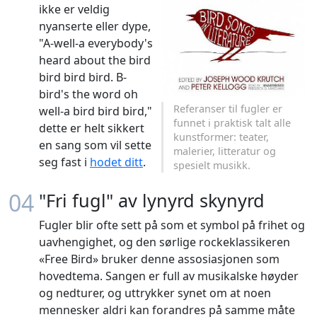
ikke er veldig
nyanserte eller dype,
"A-well-a everybody's
heard about the bird
bird bird bird. B-
bird's the word oh
Referanser til fugler er
well-a bird bird bird,"
funnet i praktisk talt alle
dette er helt sikkert
kunstformer: teater,
en sang som vil sette
malerier, litteratur og
seg fast i
hodet ditt
.
spesielt musikk.
04
"Fri fugl" av lynyrd skynyrd
Fugler blir ofte sett på som et symbol på frihet og
uavhengighet, og den sørlige rockeklassikeren
«Free Bird» bruker denne assosiasjonen som
hovedtema. Sangen er full av musikalske høyder
og nedturer, og uttrykker synet om at noen
mennesker aldri kan forandres på samme måte