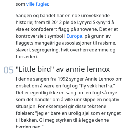
som
ville fugler
.
Sangen og bandet har en noe urovekkende
historie; frem til 2012 pleide Lynyrd Skynyrd å
vise et konføderert flagg på showene. Det er et
kontroversielt symbol i
Europa
, på grunn av
flaggets mangeårige assosiasjoner til rasisme,
slaveri, segregering, hvit overherredømme og
forræderi.
05
"Little bird" av annie lennox
I denne sangen fra 1992 synger Annie Lennox om
ønsket om å være en fugl og "fly vekk herfra."
Det er egentlig ikke en sang om en fugl så mye
som det handler om å ville unnslippe en negativ
situasjon. For eksempel gir disse tekstene
følelsen: "Jeg er bare en urolig sjel som er tynget
til bakken. Gi meg styrken til å legge denne
byrden ned."