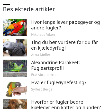
Beslektede artikler
Hvor lenge lever papegøyer og
andre fugler?
Nikolaus Viken
Ting du bør vurdere før du får
en kjæledyrfugl
Arna Møller
Alexandrine Parakeet:
Fugleartsprofil
Ece Abrahamsen
Hva er fugleøynefesting?
Sylfest Berge
Hvorfor er fugler bedre
kjæledyr enn katter og hunder?