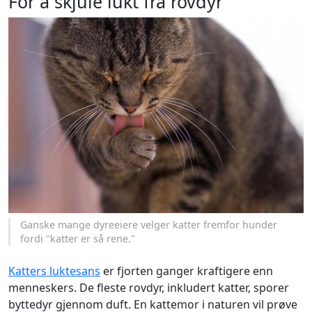
For å skjule lukt fra rovdyr
Ganske mange dyreeiere velger katter fremfor hunder
fordi "katter er så rene."
Katters luktesans
er fjorten ganger kraftigere enn
menneskers. De fleste rovdyr, inkludert katter, sporer
byttedyr gjennom duft. En kattemor i naturen vil prøve