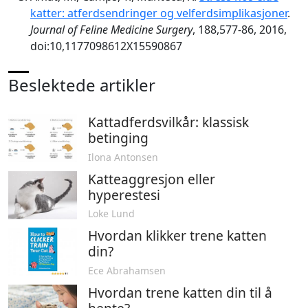
katter: atferdsendringer og velferdsimplikasjoner
.
Journal of Feline Medicine Surgery
, 188,577-86, 2016,
doi:10,1177098612X15590867
Beslektede artikler
Kattadferdsvilkår: klassisk
betinging
Ilona Antonsen
Katteaggresjon eller
hyperestesi
Loke Lund
Hvordan klikker trene katten
din?
Ece Abrahamsen
Hvordan trene katten din til å