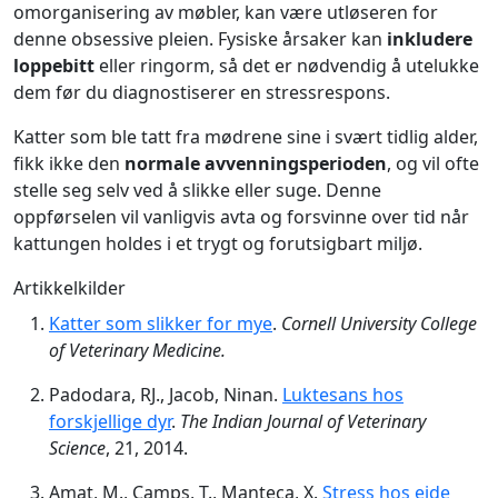
omorganisering av møbler, kan være utløseren for
denne obsessive pleien. Fysiske årsaker kan
inkludere
loppebitt
eller ringorm, så det er nødvendig å utelukke
dem før du diagnostiserer en stressrespons.
Katter som ble tatt fra mødrene sine i svært tidlig alder,
fikk ikke den
normale avvenningsperioden
, og vil ofte
stelle seg selv ved å slikke eller suge. Denne
oppførselen vil vanligvis avta og forsvinne over tid når
kattungen holdes i et trygt og forutsigbart miljø.
Artikkelkilder
Katter som slikker for mye
.
Cornell University College
of Veterinary Medicine.
Padodara, RJ., Jacob, Ninan.
Luktesans hos
forskjellige dyr
.
The Indian Journal of Veterinary
Science
, 21, 2014.
Amat, M., Camps, T., Manteca, X.
Stress hos eide