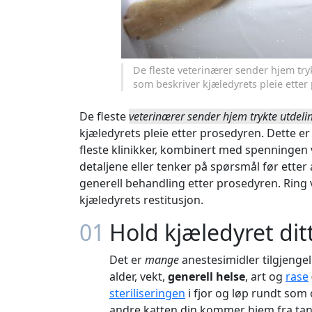
De fleste veterinærer sender hjem tr
som beskriver kjæledyrets pleie etter
De fleste
veterinærer sender hjem trykte utdeli
kjæledyrets pleie etter prosedyren. Dette er 
fleste klinikker, kombinert med spenningen v
detaljene eller tenker på spørsmål før ette
generell behandling etter prosedyren. Ring
kjæledyrets restitusjon.
01
Hold kjæledyret dit
Det er
mange
anestesimidler tilgjenge
alder, vekt,
generell helse
, art og
rase
steriliseringen
i fjor og løp rundt som
andre katten din kommer hjem fra tan