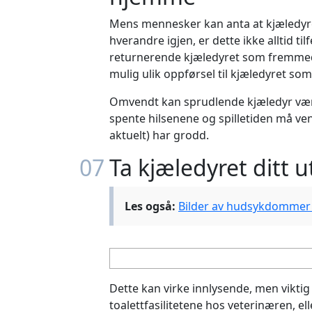
Mens mennesker kan anta at kjæledyr
hverandre igjen, er dette ikke alltid tilf
returnerende kjæledyret som fremmed,
mulig ulik oppførsel til kjæledyret som
Omvendt kan sprudlende kjæledyr vær
spente hilsenene og spilletiden må vent
aktuelt) har grodd.
07
Ta kjæledyret ditt u
Les også:
Bilder av hudsykdommer
Dette kan virke innlysende, men viktig 
toalettfasilitetene hos veterinæren, el