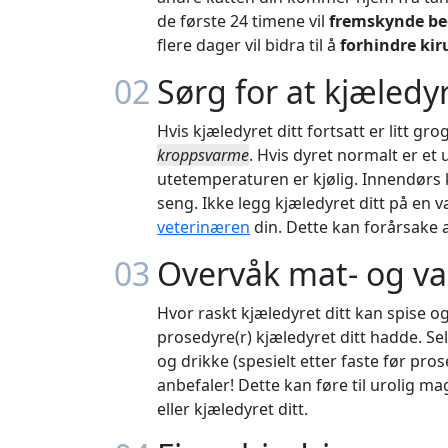
de første 24 timene vil
fremskynde be
flere dager vil bidra til å
forhindre kir
02
Sørg for at kjæledyr
Hvis kjæledyret ditt fortsatt er litt gr
kroppsvarme
. Hvis dyret normalt er et 
utetemperaturen er kjølig. Innendørs 
seng. Ikke legg kjæledyret ditt på en
veterinæren
din. Dette kan forårsake a
03
Overvåk mat- og v
Hvor raskt kjæledyret ditt kan spise og
prosedyre(r) kjæledyret ditt hadde. Se
og drikke (spesielt etter faste før pro
anbefaler! Dette kan føre til urolig m
eller kjæledyret ditt.