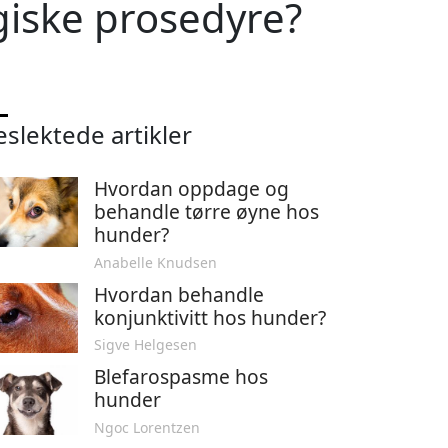
rgiske prosedyre?
eslektede artikler
Hvordan oppdage og
behandle tørre øyne hos
hunder?
Anabelle Knudsen
Hvordan behandle
konjunktivitt hos hunder?
Sigve Helgesen
Blefarospasme hos
hunder
Ngoc Lorentzen