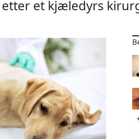
 etter et kjæledyrs kiru
B