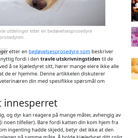
ykte utdelinger etter en bedøvelsesprosedyre
 prosedyren.
nger
etter en
bedøvelsesprosedyre som
beskriver
nyttig fordi i den
travle utskrivningstiden
til de
ed å se kjæledyret sitt, hører mange eiere ikke alle
r at de er hjemme. Denne artikkelen diskuterer
 veterinæren din med spesifikke spørsmål om
t innesperret
lig, og dyr kan reagere på mange måter, avhengig av
(i noen tilfeller). Bare fordi katten din kom hjem fra
 om ingenting hadde skjedd, betyr det ikke at den
nlegen på samme måte. Å holde kjæledyret ditt rolig