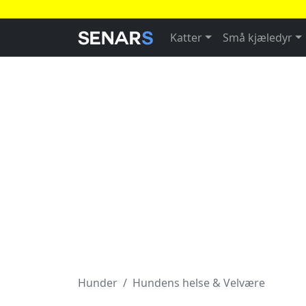
Katter
Små kjæledyr
Hunder
Hundens helse & Velvære