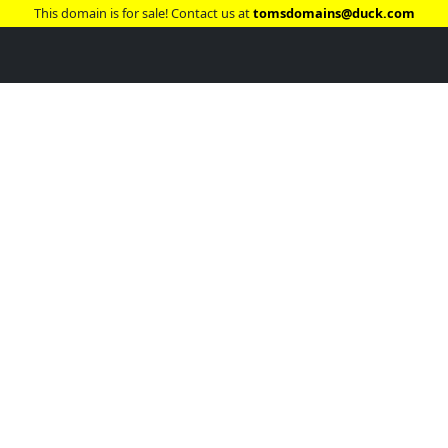
This domain is for sale! Contact us at
tomsdomains@duck.com