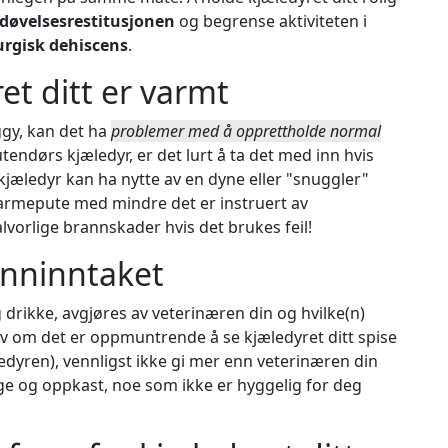
døvelsesrestitusjonen
og begrense aktiviteten i
urgisk dehiscens
.
et ditt er varmt
oggy, kan det ha
problemer med å opprettholde normal
utendørs kjæledyr, er det lurt å ta det med inn hvis
kjæledyr kan ha nytte av en dyne eller "snuggler"
 varmepute med mindre det er instruert av
lvorlige brannskader hvis det brukes feil!
anninntaket
 drikke, avgjøres av veterinæren din og hvilke(n)
lv om det er oppmuntrende å se kjæledyret ditt spise
sedyren), vennligst ikke gi mer enn veterinæren din
age og oppkast, noe som ikke er hyggelig for deg