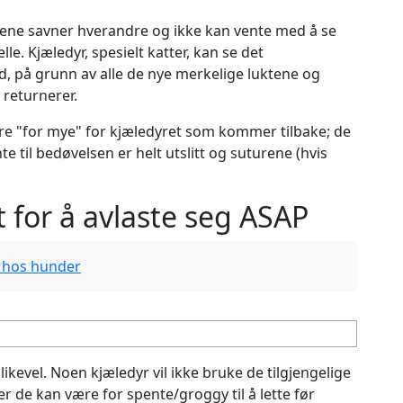
ene savner hverandre og ikke kan vente med å se
elle. Kjæledyr, spesielt katter, kan se det
 på grunn av alle de nye merkelige luktene og
 returnerer.
e "for mye" for kjæledyret som kommer tilbake; de
e til bedøvelsen er helt utslitt og suturene (hvis
t for å avlaste seg ASAP
 hos hunder
likevel. Noen kjæledyr vil ikke bruke de tilgjengelige
ler de kan være for spente/groggy til å lette før