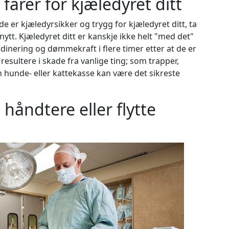
farer for kjæledyret ditt
e er kjæledyrsikker og trygg for kjæledyret ditt, ta
 nytt. Kjæledyret ditt er kanskje ikke helt "med det"
dinering og dømmekraft i flere timer etter at de er
esultere i skade fra vanlige ting; som trapper,
En hunde- eller kattekasse kan være det sikreste
håndtere eller flytte