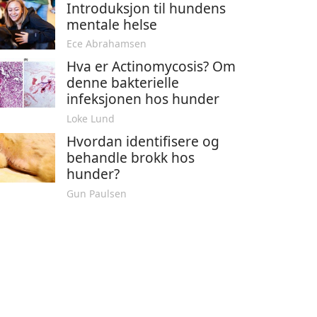
Introduksjon til hundens
mentale helse
Ece Abrahamsen
Hva er Actinomycosis? Om
denne bakterielle
infeksjonen hos hunder
Loke Lund
Hvordan identifisere og
behandle brokk hos
hunder?
Gun Paulsen