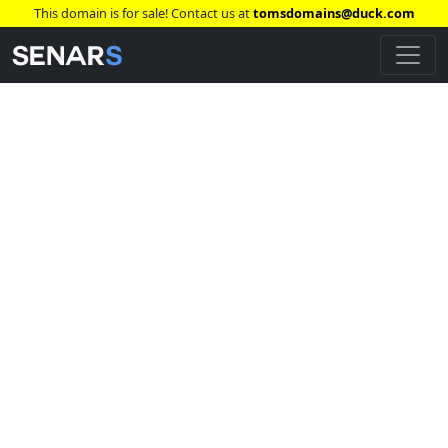
This domain is for sale! Contact us at
tomsdomains@duck.com