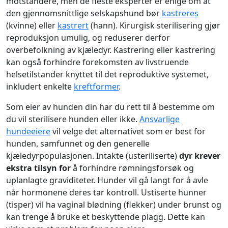
motstandere, men de fleste eksperter er enige om at
den gjennomsnittlige selskapshund bør
kastreres
(kvinne) eller
kastrert
(hann). Kirurgisk sterilisering gjør
reproduksjon umulig, og reduserer derfor
overbefolkning av kjæledyr. Kastrering eller kastrering
kan også forhindre forekomsten av livstruende
helsetilstander knyttet til det reproduktive systemet,
inkludert enkelte
kreftformer
.
Som eier av hunden din har du rett til å bestemme om
du vil sterilisere hunden eller ikke.
Ansvarlige
hundeeiere
vil velge det alternativet som er best for
hunden, samfunnet og den generelle
kjæledyrpopulasjonen. Intakte (usteriliserte)
dyr krever
ekstra tilsyn for
å forhindre rømningsforsøk og
uplanlagte graviditeter. Hunder vil gå langt for å avle
når hormonene deres tar kontroll. Ustiserte hunner
(tisper) vil ha vaginal blødning (flekker) under brunst og
kan trenge å bruke et beskyttende plagg. Dette kan