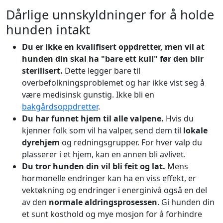
Dårlige unnskyldninger for å holde
hunden intakt
Du er ikke en kvalifisert oppdretter, men vil at
hunden din skal ha "bare ett kull" før den blir
sterilisert.
Dette legger bare til
overbefolkningsproblemet og har ikke vist seg å
være medisinsk gunstig. Ikke bli en
bakgårdsoppdretter
.
Du har funnet hjem til alle valpene.
Hvis du
kjenner folk som vil ha valper, send dem til
lokale
dyrehjem
og redningsgrupper. For hver valp du
plasserer i et hjem, kan en annen bli avlivet.
Du tror hunden din vil bli feit og lat.
Mens
hormonelle endringer kan ha en viss effekt, er
vektøkning og endringer i energinivå også en del
av den
normale aldringsprosessen
. Gi hunden din
et sunt kosthold og mye mosjon for å forhindre