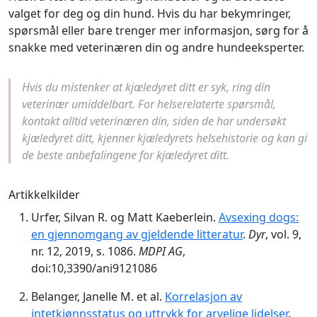
valget for deg og din hund. Hvis du har bekymringer,
spørsmål eller bare trenger mer informasjon, sørg for å
snakke med veterinæren din og andre hundeeksperter.
Hvis du mistenker at kjæledyret ditt er syk, ring din
veterinær umiddelbart. For helserelaterte spørsmål,
kontakt alltid veterinæren din, siden de har undersøkt
kjæledyret ditt, kjenner kjæledyrets helsehistorie og kan gi
de beste anbefalingene for kjæledyret ditt.
Artikkelkilder
Urfer, Silvan R. og Matt Kaeberlein.
Avsexing dogs:
en gjennomgang av gjeldende litteratur
.
Dyr
, vol. 9,
nr. 12, 2019, s. 1086.
MDPI AG
,
doi:10,3390/ani9121086
Belanger, Janelle M. et al.
Korrelasjon av
intetkjønnsstatus og uttrykk for arvelige lidelser
.