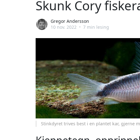
Skunk Cory fisker
Gregor Andersson
10 nov. 2022
•
7 min lesing
Stinkdyret trives best i en plantet kar, gjern