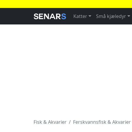
Katter
Små kjæledyr
Fisk & Akvarier
Ferskvannsfisk & Akvarier