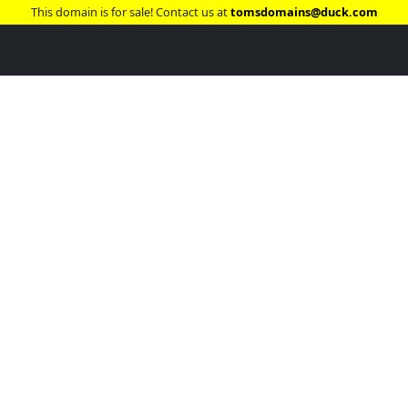
This domain is for sale! Contact us at
tomsdomains@duck.com