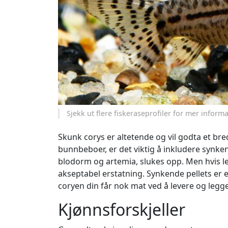
Sjekk ut flere fiskeraseprofiler for mer infor
Skunk corys er altetende og vil godta et bre
bunnbeboer, er det viktig å inkludere synk
blodorm og artemia, slukes opp. Men hvis le
akseptabel erstatning. Synkende pellets er e
coryen din får nok mat ved å levere og leg
Kjønnsforskjeller