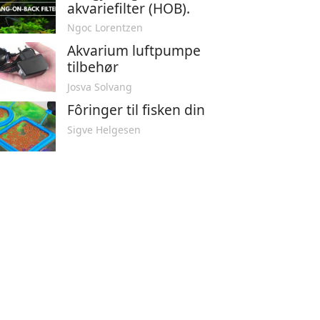
akvariefilter (HOB).
Ngoc Lorentzen
Akvarium luftpumpe
tilbehør
Josva Solvang
Fôringer til fisken din
Sigve Helgesen