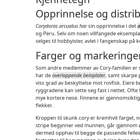
Opprinnelse og distri
Corydoras arcuatus har
sin opprinnelse i det
ø
og Peru. Selv om noen villfangede eksemplar
selges til hobbyister, avlet i fangenskap på 
Farger og markeringe
Som andre medlemmer av Cory-familien er sku
har de
overlappende beinplater
, samt skarpe 
viss grad av beskyttelse mot rovfisk. Eiere 
ryggradene kan sette seg fast i nettet. Oft
mye kortere nese. Finnene er gjennomsiktig
flekker.
Kroppen til skunk cory er kremhvit farget, no
stripe begynner ved munnen, går gjennom øy
dermed opphav til begge de passende felles