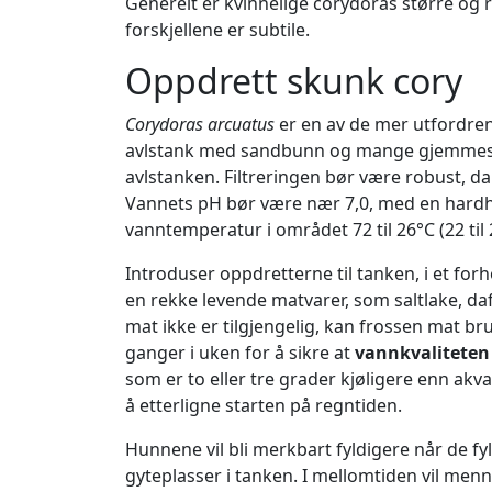
Generelt er kvinnelige corydoras større og 
forskjellene er subtile.
Oppdrett skunk cory
Corydoras arcuatus
er en av de mer utfordren
avlstank med sandbunn og mange gjemmes
avlstanken. Filtreringen bør være robust, d
Vannets pH bør være nær 7,0, med en hardh
vanntemperatur i området 72 til 26°C (22 til 
Introduser oppdretterne til tanken, i et fo
en rekke levende matvarer, som saltlake, daf
mat ikke er tilgjengelig, kan frossen mat br
ganger i uken for å sikre at
vannkvaliteten 
som er to eller tre grader kjøligere enn akv
å etterligne starten på regntiden.
Hunnene vil bli merkbart fyldigere når de fy
gyteplasser i tanken. I mellomtiden vil men