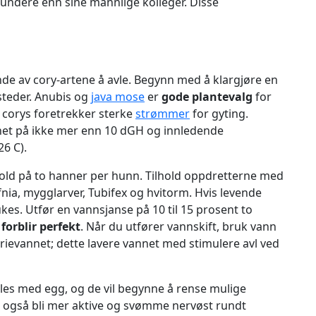
rundere enn sine mannlige kolleger. Disse
de av cory-artene å avle. Begynn med å klargjøre en
teder. Anubis og
java mose
er
gode plantevalg
for
a corys foretrekker sterke
strømmer
for gyting.
et på ikke mer enn 10 dGH og innledende
26 C).
rhold på to hanner per hunn. Tilhold oppdretterne med
nia, mygglarver, Tubifex og hvitorm. Hvis levende
ukes. Utfør en vannsjanse på 10 til 15 prosent to
forblir perfekt
. Når du utfører vannskift, bruk vann
arievannet; dette lavere vannet med stimulere avl ved
lles med egg, og de vil begynne å rense mulige
n også bli mer aktive og svømme nervøst rundt