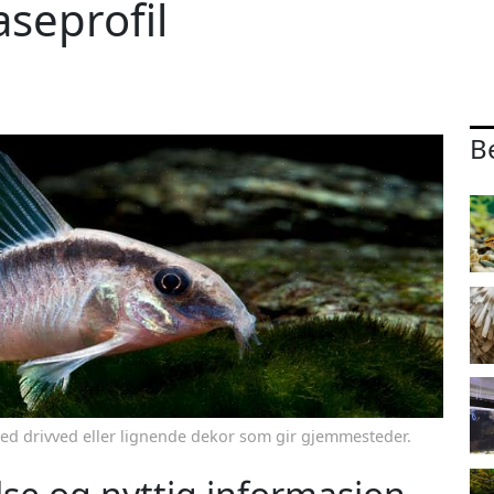
aseprofil
B
e med drivved eller lignende dekor som gir gjemmesteder.