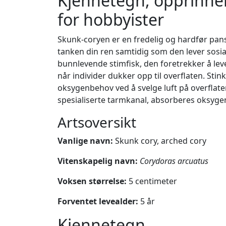
Kjennetegn, opprinnel
for hobbyister
Skunk-coryen er en fredelig og hardfør pan
tanken din ren samtidig som den lever sos
bunnlevende stimfisk, den foretrekker å leve
når individer dukker opp til overflaten. Stin
oksygenbehov ved å svelge luft på overflate
spesialiserte tarmkanal, absorberes oksygen
Artsoversikt
Vanlige navn:
Skunk cory, arched cory
Vitenskapelig navn:
Corydoras arcuatus
Voksen størrelse:
5 centimeter
Forventet levealder:
5 år
Kjennetegn