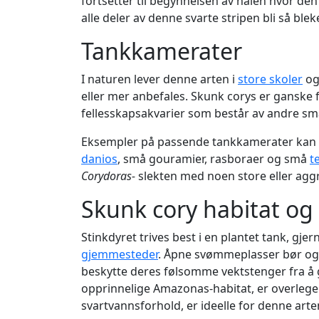
fortsetter til begynnelsen av halen hvor den 
alle deler av denne svarte stripen bli så ble
Tankkamerater
I naturen lever denne arten i
store skoler
og 
eller mer anbefales. Skunk corys er ganske 
fellesskapsakvarier som består av andre små 
Eksempler på passende tankkamerater kan væ
danios
, små gouramier, rasboraer og små
t
Corydoras-
slekten med noen store eller aggr
Skunk cory habitat o
Stinkdyret trives best i en plantet tank, gj
gjemmesteder
. Åpne svømmeplasser bør også 
beskytte deres følsomme vektstenger fra å g
opprinnelige Amazonas-habitat, er overlege
svartvannsforhold, er ideelle for denne arte