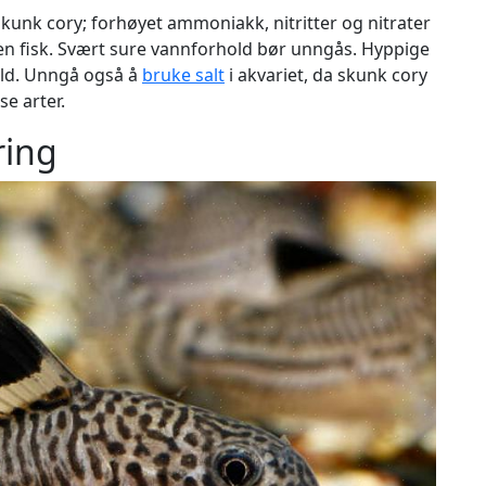
skunk cory; forhøyet ammoniakk, nitritter og nitrater
n fisk. Svært sure vannforhold bør unngås. Hyppige
hold. Unngå også å
bruke salt
i akvariet, da skunk cory
se arter.
ring