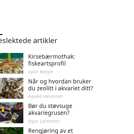
eslektede artikler
Kirsebærmothak:
fiskeartsprofil
Ajdin Berger
Når og hvordan bruker
du zeolitt i akvariet ditt?
Agvald Halvorsen
Bør du støvsuge
akvariegrusen?
Ngoc Lorentzen
Rengjøring av et