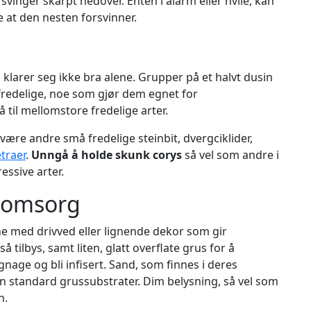
svinger skarpt nedover. Enten i alarm eller hvile, kan
ke at den nesten forsvinner.
klarer seg ikke bra alene. Grupper på et halvt dusin
fredelige, noe som gjør dem egnet for
til mellomstore fredelige arter.
re andre små fredelige steinbit, dvergciklider,
etraer
.
Unngå å holde skunk corys
så vel som andre i
essive arter.
g omsorg
erne med drivved eller lignende dekor som gir
tilbys, samt liten, glatt overflate grus for å
nage og bli infisert. Sand, som finnes i deres
n standard grussubstrater. Dim belysning, så vel som
n.