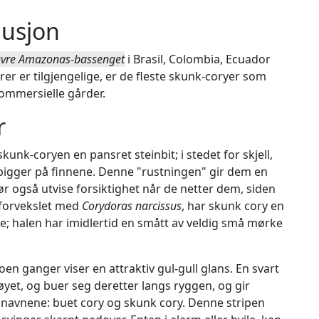
busjon
vre Amazonas-bassenget
i Brasil, Colombia, Ecuador
er er tilgjengelige, er de fleste skunk-coryer som
kommersielle gårder.
r
nk-coryen en pansret steinbit; i stedet for skjell,
pigger på finnene. Denne "rustningen" gir dem en
bør også utvise forsiktighet når de netter dem, siden
e forvekslet med
Corydoras narcissus
, har skunk cory en
e; halen har imidlertid en smått av veldig små mørke
en ganger viser en attraktiv gul-gull glans. En svart
et, og buer seg deretter langs ryggen, og gir
navnene: buet cory og skunk cory. Denne stripen