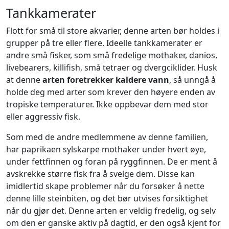
Tankkamerater
Flott for små til store akvarier, denne arten bør holdes i
grupper på tre eller flere. Ideelle tankkamerater er
andre små fisker, som små fredelige mothaker, danios,
livebearers, killifish, små tetraer og dvergciklider. Husk
at denne
arten foretrekker kaldere vann
, så unngå å
holde deg med arter som krever den høyere enden av
tropiske temperaturer. Ikke oppbevar dem med stor
eller aggressiv fisk.
Som med de andre medlemmene av denne familien,
har paprikaen sylskarpe mothaker under hvert øye,
under fettfinnen og foran på ryggfinnen. De er ment å
avskrekke større fisk fra å svelge dem. Disse kan
imidlertid skape problemer når du forsøker å nette
denne lille steinbiten, og det bør utvises forsiktighet
når du gjør det. Denne arten er veldig fredelig, og selv
om den er ganske aktiv på dagtid, er den også kjent for