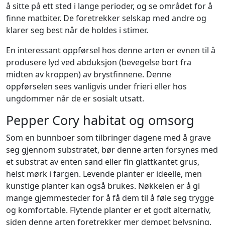
å sitte på ett sted i lange perioder, og se området for å
finne matbiter. De foretrekker selskap med andre og
klarer seg best når de holdes i stimer.
En interessant oppførsel hos denne arten er evnen til å
produsere lyd ved abduksjon (bevegelse bort fra
midten av kroppen) av brystfinnene. Denne
oppførselen sees vanligvis under frieri eller hos
ungdommer når de er sosialt utsatt.
Pepper Cory habitat og omsorg
Som en bunnboer som tilbringer dagene med å grave
seg gjennom substratet, bør denne arten forsynes med
et substrat av enten sand eller fin glattkantet grus,
helst mørk i fargen. Levende planter er ideelle, men
kunstige planter kan også brukes. Nøkkelen er å gi
mange gjemmesteder for å få dem til å føle seg trygge
og komfortable. Flytende planter er et godt alternativ,
siden denne arten foretrekker mer dempet belysning.