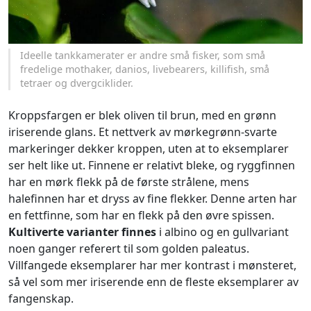
Ideelle tankkamerater er andre små fisker, som små
fredelige mothaker, danios, livebearers, killifish, små
tetraer og dvergciklider.
Kroppsfargen er blek oliven til brun, med en grønn
iriserende glans. Et nettverk av mørkegrønn-svarte
markeringer dekker kroppen, uten at to eksemplarer
ser helt like ut. Finnene er relativt bleke, og ryggfinnen
har en mørk flekk på de første strålene, mens
halefinnen har et dryss av fine flekker. Denne arten har
en fettfinne, som har en flekk på den øvre spissen.
Kultiverte varianter finnes
i albino og en gullvariant
noen ganger referert til som golden paleatus.
Villfangede eksemplarer har mer kontrast i mønsteret,
så vel som mer iriserende enn de fleste eksemplarer av
fangenskap.