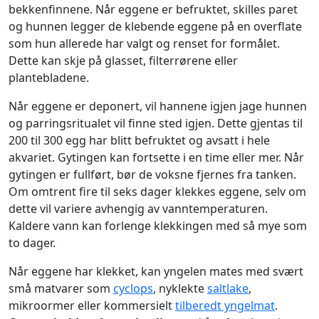
bekkenfinnene. Når eggene er befruktet, skilles paret
og hunnen legger de klebende eggene på en overflate
som hun allerede har valgt og renset for formålet.
Dette kan skje på glasset, filterrørene eller
plantebladene.
Når eggene er deponert, vil hannene igjen jage hunnen
og parringsritualet vil finne sted igjen. Dette gjentas til
200 til 300 egg har blitt befruktet og avsatt i hele
akvariet. Gytingen kan fortsette i en time eller mer. Når
gytingen er fullført, bør de voksne fjernes fra tanken.
Om omtrent fire til seks dager klekkes eggene, selv om
dette vil variere avhengig av vanntemperaturen.
Kaldere vann kan forlenge klekkingen med så mye som
to dager.
Når eggene har klekket, kan yngelen mates med svært
små matvarer som
cyclops
, nyklekte
saltlake
,
mikroormer eller kommersielt
tilberedt yngelmat
.