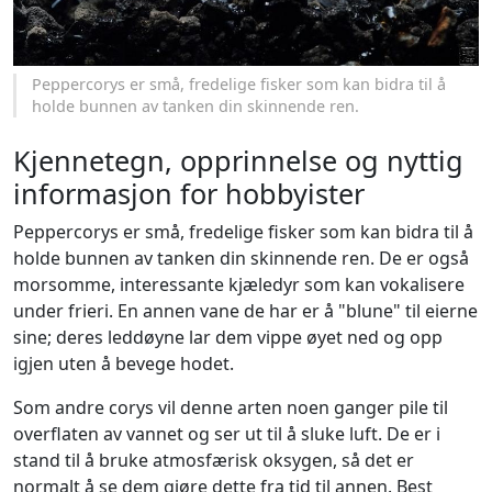
Peppercorys er små, fredelige fisker som kan bidra til å
holde bunnen av tanken din skinnende ren.
Kjennetegn, opprinnelse og nyttig
informasjon for hobbyister
Peppercorys er små, fredelige fisker som kan bidra til å
holde bunnen av tanken din skinnende ren. De er også
morsomme, interessante kjæledyr som kan vokalisere
under frieri. En annen vane de har er å "blune" til eierne
sine; deres leddøyne lar dem vippe øyet ned og opp
igjen uten å bevege hodet.
Som andre corys vil denne arten noen ganger pile til
overflaten av vannet og ser ut til å sluke luft. De er i
stand til å bruke atmosfærisk oksygen, så det er
normalt å se dem gjøre dette fra tid til annen. Best