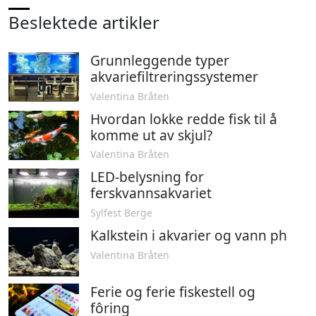
Beslektede artikler
Grunnleggende typer
akvariefiltreringssystemer
Valentina Bråten
Hvordan lokke redde fisk til å
komme ut av skjul?
Valentina Bråten
LED-belysning for
ferskvannsakvariet
Sylfest Berge
Kalkstein i akvarier og vann ph
Valentina Bråten
Ferie og ferie fiskestell og
fôring