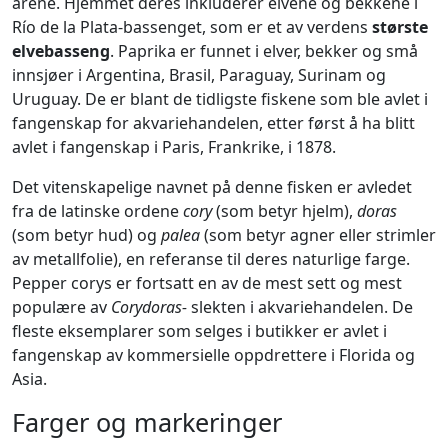
årene. Hjemmet deres inkluderer elvene og bekkene i
Río de la Plata-bassenget, som er et av verdens
største
elvebasseng
. Paprika er funnet i elver, bekker og små
innsjøer i Argentina, Brasil, Paraguay, Surinam og
Uruguay. De er blant de tidligste fiskene som ble avlet i
fangenskap for akvariehandelen, etter først å ha blitt
avlet i fangenskap i Paris, Frankrike, i 1878.
Det vitenskapelige navnet på denne fisken er avledet
fra de latinske ordene
cory
(som betyr hjelm),
doras
(som betyr hud) og
palea
(som betyr agner eller strimler
av metallfolie), en referanse til deres naturlige farge.
Pepper corys er fortsatt en av de mest sett og mest
populære av
Corydoras-
slekten i akvariehandelen. De
fleste eksemplarer som selges i butikker er avlet i
fangenskap av kommersielle oppdrettere i Florida og
Asia.
Farger og markeringer