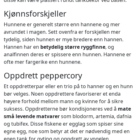
disse kan være plassert rundt tankdekor ved basen.
Kjønnsforskjeller
Hunnene er generelt større enn hannene og mer
avrundet i magen. Sett ovenfra er forskjellen mer
tydelig, siden hunnen er mye bredere enn hannen.
Hannen har en
betydelig større ryggfinne
, og
analfinnen deres er spissere enn hunnen. Hannene er
ofte mer fargerike enn hunnene.
Oppdrett peppercory
Et oppdretterpar eller en trio på to hanner og en hunn
bør velges. Noen oppdrettere favoriserer et enda
høyere forhold mellom mann og kvinne for å sikre
suksess. Oppdretterne bør kondisjoneres ved å
mate
små levende matvarer
som blodorm, artemia, dafnia
og tubifex. Disse fiskene er egglag som spiser sine
egne egg, noe som betyr at det er nødvendig med en
egen tank for gyting og oppdrett av yngelen.