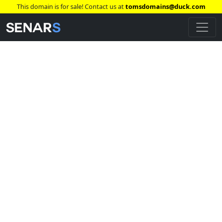
This domain is for sale! Contact us at
tomsdomains@duck.com