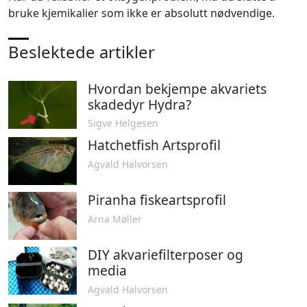
bruke kjemikalier som ikke er absolutt nødvendige.
Beslektede artikler
Hvordan bekjempe akvariets
skadedyr Hydra?
Sigve Helgesen
Hatchetfish Artsprofil
Agvald Halvorsen
Piranha fiskeartsprofil
Arna Møller
DIY akvariefilterposer og
media
Agvald Halvorsen