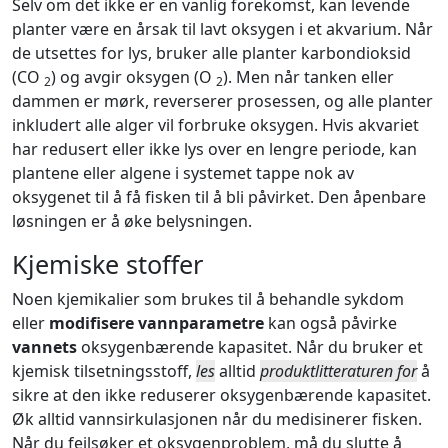
Selv om det ikke er en vanlig forekomst, kan levende
planter være en årsak til lavt oksygen i et akvarium. Når
de utsettes for lys, bruker alle planter karbondioksid
(CO
) og avgir oksygen (O
). Men når tanken eller
2
2
dammen er mørk, reverserer prosessen, og alle planter
inkludert alle alger vil forbruke oksygen. Hvis akvariet
har redusert eller ikke lys over en lengre periode, kan
plantene eller algene i systemet tappe nok av
oksygenet til å få fisken til å bli påvirket. Den åpenbare
løsningen er å øke belysningen.
Kjemiske stoffer
Noen kjemikalier som brukes til å behandle sykdom
eller
modifisere vannparametre
kan også påvirke
vannets
oksygenbærende kapasitet. Når du bruker et
kjemisk tilsetningsstoff,
les
alltid
produktlitteraturen for
å
sikre at den ikke reduserer oksygenbærende kapasitet.
Øk alltid vannsirkulasjonen når du medisinerer fisken.
Når du feilsøker et oksygenproblem, må du slutte å