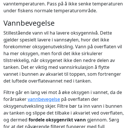
vanntemperaturen. Pass på å ikke senke temperaturen
under fiskens normale temperaturområde.
Vannbevegelse
Stillestående vann vil ha lavere oksygennivå. Dette
gjelder spesielt lavere i vannsøylen, hvor det ikke
forekommer oksygenutveksling. Vann på overflaten vil
ha mer oksygen, men fordi det ikke sirkulerer
tilstrekkelig, når oksygenet ikke den nedre delen av
tanken. Det er viktig med vannsirkulasjon å flytte
vannet i bunnen av akvariet til toppen, som fortrenger
det luftede overflatevannet ned i tanken.
Filtre går en lang vei mot å øke oksygen i vannet, da de
forårsaker
vannbevegelse
på overflaten der
oksygenutveksling skjer. Filtre bør ta inn vann i bunnen
av tanken og slippe det tilbake i akvariet ved overflaten,
og dermed
fordele oksygenrikt vann
gjennom. Sørg
for at det nåværende filteret fungerer med full