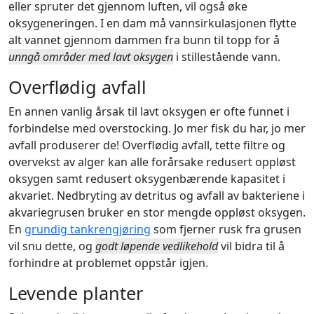
eller spruter det gjennom luften, vil også øke
oksygeneringen. I en dam må vannsirkulasjonen flytte
alt vannet gjennom dammen fra bunn til topp for å
unngå områder med lavt oksygen
i stillestående vann.
Overflødig avfall
En annen vanlig årsak til lavt oksygen er ofte funnet i
forbindelse med overstocking. Jo mer fisk du har, jo mer
avfall produserer de! Overflødig avfall, tette filtre og
overvekst av alger kan alle forårsake redusert oppløst
oksygen samt redusert oksygenbærende kapasitet i
akvariet. Nedbryting av detritus og avfall av bakteriene i
akvariegrusen bruker en stor mengde oppløst oksygen.
En
grundig tankrengjøring
som fjerner rusk fra grusen
vil snu dette, og
godt løpende vedlikehold
vil bidra til å
forhindre at problemet oppstår igjen.
Levende planter