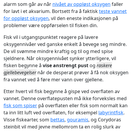
alarm som går av når
nivået av oppløst oksygen
faller
for lavt i et akvarium. Bortsett fra å faktisk
teste vannet
for oppløst oksygen
, vil den eneste indikasjonen på
problemer være oppførselen til fisken din.
Fisk vil i utgangspunktet reagere på lavere
oksygennivåer ved ganske enkelt å bevege seg mindre.
De vil svømme mindre kraftig og til og med spise
sjeldnere. Når oksygennivået synker ytterligere, vil
fisken begynne å
vise anstrengt pust
og
raskere
gjellebevegelser
når de desperat prøver å få nok oksygen
fra vannet ved å føre mer vann over gjellene.
Etter hvert vil fisk begynne å gispe ved overflaten av
vannet. Denne overflatepusten må ikke forveksles med
fisk som spiser
på overflaten eller fisk som normalt kan
ta inn litt luft ved overflaten, for eksempel
labyrintfisk
.
Visse fiskearter, som
bettas
,
gouramis
, og Corydoras
steinbit vil med jevne mellomrom ta en rolig slurk av