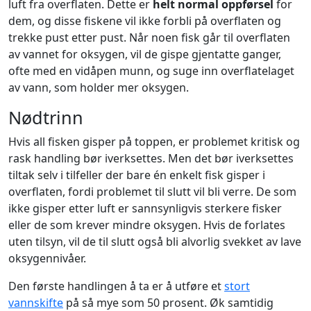
luft fra overflaten. Dette er
helt normal oppførsel
for
dem, og disse fiskene vil ikke forbli på overflaten og
trekke pust etter pust. Når noen fisk går til overflaten
av vannet for oksygen, vil de gispe gjentatte ganger,
ofte med en vidåpen munn, og suge inn overflatelaget
av vann, som holder mer oksygen.
Nødtrinn
Hvis all fisken gisper på toppen, er problemet kritisk og
rask handling bør iverksettes. Men det bør iverksettes
tiltak selv i tilfeller der bare én enkelt fisk gisper i
overflaten, fordi problemet til slutt vil bli verre. De som
ikke gisper etter luft er sannsynligvis sterkere fisker
eller de som krever mindre oksygen. Hvis de forlates
uten tilsyn, vil de til slutt også bli alvorlig svekket av lave
oksygennivåer.
Den første handlingen å ta er å utføre et
stort
vannskifte
på så mye som 50 prosent. Øk samtidig