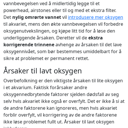
vannbevegelsen ved å midlertidig legge til et
powerhead, airstones eller til og med et ekstra filter.
Det
nylig omrørte vannet
vil
introdusere mer oksygen
til akvariet, mens den økte vannbevegelsen vil forbedre
oksygenutvekslingen, og kjøpe litt tid for å løse den
underliggende årsaken. Deretter vil de
ekstra
korrigerende trinnene
avhenge av årsaken til det lave
oksygennivået, som bør bestemmes umiddelbart for å
sikre at problemet er permanent rettet.
Årsaker til lavt oksygen
Overbefolkning er den viktigste årsaken til lite oksygen
i et akvarium. Faktisk forårsaker andre
oksygennedbrytende faktorer sjelden dødsfall av seg
selv hvis akvariet ikke også er overfylt. Det er ikke å si at
de andre faktorene kan ignoreres, men hvis akvariet
forblir overfylt, vil korrigering av de andre faktorene
ikke løse problemet fullt ut. Årsaker til lavt oksygen