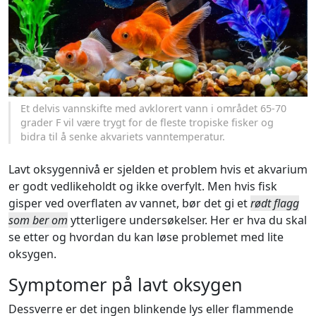
Et delvis vannskifte med avklorert vann i området 65-70
grader F vil være trygt for de fleste tropiske fisker og
bidra til å senke akvariets vanntemperatur.
Lavt oksygennivå er sjelden et problem hvis et akvarium
er godt vedlikeholdt og ikke overfylt. Men hvis fisk
gisper ved overflaten av vannet, bør det gi et
rødt flagg
som ber om
ytterligere undersøkelser. Her er hva du skal
se etter og hvordan du kan løse problemet med lite
oksygen.
Symptomer på lavt oksygen
Dessverre er det ingen blinkende lys eller flammende