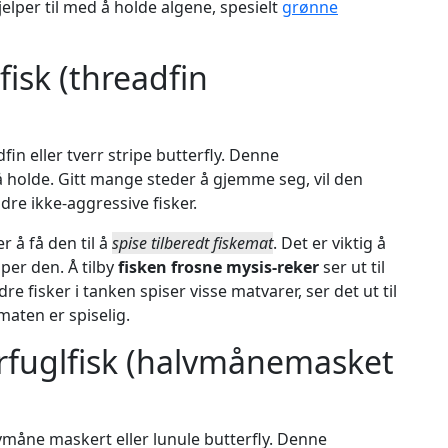
jelper til med å holde algene, spesielt
grønne
isk (threadfin
fin eller tverr stripe butterfly. Denne
å holde. Gitt mange steder å gjemme seg, vil den
dre ikke-aggressive fisker.
r å få den til å
spise tilberedt fiskemat
. Det er viktig å
per den. Å tilby
fisken frosne mysis-reker
ser ut til
e fisker i tanken spiser visse matvarer, ser det ut til
aten er spiselig.
fuglfisk (halvmånemasket
vmåne maskert eller lunule butterfly. Denne