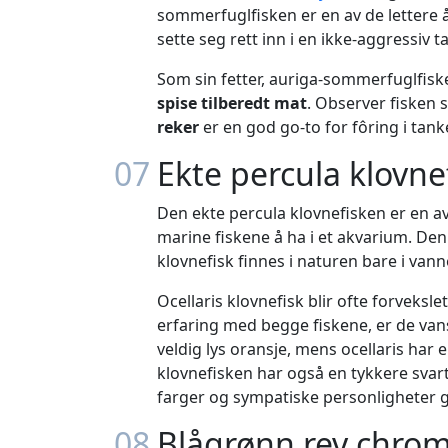
sommerfuglfisken er en av de lettere 
sette seg rett inn i en ikke-aggressiv t
Som sin fetter, auriga-sommerfuglfisken
spise tilberedt mat
. Observer fisken 
reker
er en god go-to for fôring i tank
07
Ekte percula klovne
Den ekte percula klovnefisken er en a
marine fiskene å ha i et akvarium. Den
klovnefisk finnes i naturen bare i vann
Ocellaris klovnefisk blir ofte forveks
erfaring med begge fiskene, er de vans
veldig lys oransje, mens ocellaris har 
klovnefisken har også en tykkere svart 
farger og sympatiske personligheter gjør
08
Blågrønn rev chrom