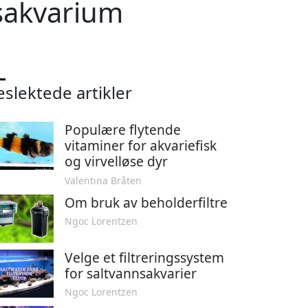
nsakvarium
eslektede artikler
Populære flytende
vitaminer for akvariefisk
og virvelløse dyr
Valentina Bråten
Om bruk av beholderfiltre
Ngoc Lorentzen
Velge et filtreringssystem
for saltvannsakvarier
Ngoc Lorentzen