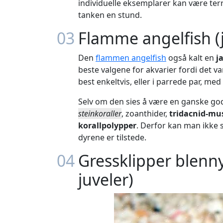
individuelle eksemplarer kan være territ
tanken en stund.
03
Flamme angelfish (
Den
flammen angelfish
også kalt en
j
beste valgene for akvarier fordi det va
best enkeltvis, eller i parrede par, me
Selv om den sies å være en ganske g
steinkoraller
, zoanthider,
tridacnid-mu
korallpolypper
. Derfor kan man ikke s
dyrene er tilstede.
04
Gressklipper blenn
juveler)