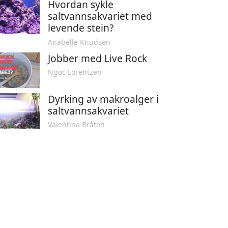
Hvordan sykle
saltvannsakvariet med
levende stein?
Anabelle Knudsen
Jobber med Live Rock
Ngoc Lorentzen
Dyrking av makroalger i
saltvannsakvariet
Valentina Bråten