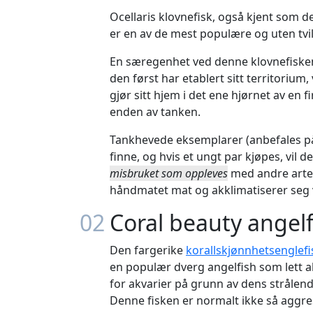
Ocellaris klovnefisk, også kjent som de
er en av de mest populære og uten tvil
En særegenhet ved denne klovnefisken e
den først har etablert sitt territorium,
gjør sitt hjem i det ene hjørnet av en fi
enden av tanken.
Tankhevede eksemplarer (anbefales på
finne, og hvis et ungt par kjøpes, vil de
misbruket som oppleves
med andre arter 
håndmatet mat og akklimatiserer seg 
02
Coral beauty angelf
Den fargerike
korallskjønnhetsenglef
en populær dverg angelfish som lett akk
for akvarier på grunn av dens strålende 
Denne fisken er normalt ikke så aggr