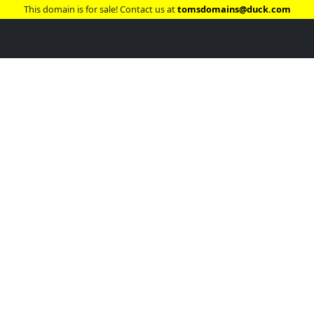
This domain is for sale! Contact us at
tomsdomains@duck.com