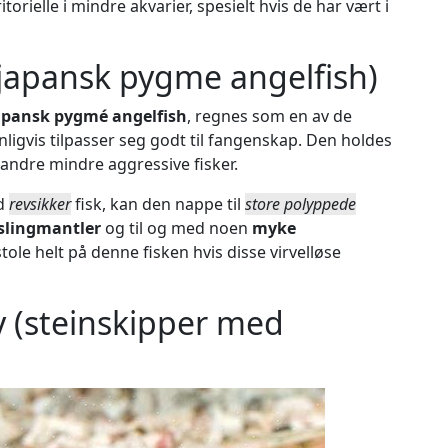
orielle i mindre akvarier, spesielt hvis de har vært i
japansk pygme angelfish)
apansk pygmé angelfish
, regnes som en av de
nligvis tilpasser seg godt til fangenskap. Den holdes
d andre mindre aggressive fisker.
od
revsikker
fisk, kan den nappe til
store polyppede
slingmantler
og til og med noen
myke
tole helt på denne fisken hvis disse virvelløse
y (steinskipper med