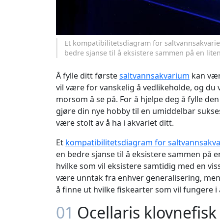
Et kompatibilitetsdiagram for saltvannsakvarie
bedre sjanse til å eksistere sammen på en liten
Å fylle ditt første
saltvannsakvarium
kan være
vil være for vanskelig å vedlikeholde, og du 
morsom å se på. For å hjelpe deg å fylle de
gjøre din nye hobby til en umiddelbar sukses
være stolt av å ha i akvariet ditt.
Et
kompatibilitetsdiagram for saltvannsakva
en bedre sjanse til å eksistere sammen på en
hvilke som vil eksistere samtidig med en viss 
være unntak fra enhver generalisering, men 
å finne ut hvilke fiskearter som vil fungere i 
01
Ocellaris klovnefisk