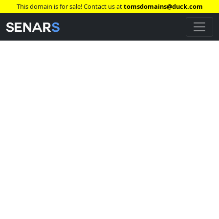
This domain is for sale! Contact us at
tomsdomains@duck.com