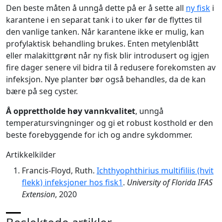
Den beste måten å unngå dette på er å sette all
ny fisk
i
karantene i en separat tank i to uker før de flyttes til
den vanlige tanken. Når karantene ikke er mulig, kan
profylaktisk behandling brukes. Enten metylenblått
eller malakittgrønt når ny fisk blir introdusert og igjen
fire dager senere vil bidra til å redusere forekomsten av
infeksjon. Nye planter bør også behandles, da de kan
bære på seg cyster.
Å opprettholde høy vannkvalitet
, unngå
temperatursvingninger og gi et robust kosthold er den
beste forebyggende for ich og andre sykdommer.
Artikkelkilder
Francis-Floyd, Ruth.
Ichthyophthirius multifiliis (hvit
flekk) infeksjoner hos fisk1
.
University of Florida IFAS
Extension
, 2020