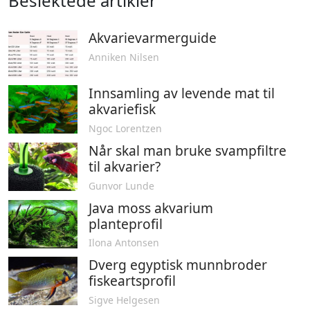
Beslektede artikler
Akvarievarmerguide
Anniken Nilsen
Innsamling av levende mat til
akvariefisk
Ngoc Lorentzen
Når skal man bruke svampfiltre
til akvarier?
Gunvor Lunde
Java moss akvarium
planteprofil
Ilona Antonsen
Dverg egyptisk munnbroder
fiskeartsprofil
Sigve Helgesen