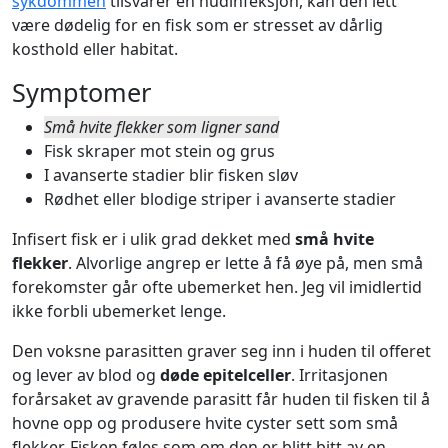
sykdommen
tilsvarer en hudinfeksjon, kan den lett
være dødelig for en fisk som er stresset av dårlig
kosthold eller habitat.
Symptomer
Små hvite flekker som ligner sand
Fisk skraper mot stein og grus
I avanserte stadier blir fisken sløv
Rødhet eller blodige striper i avanserte stadier
Infisert fisk er i ulik grad dekket med
små hvite
flekker
. Alvorlige angrep er lette å få øye på, men små
forekomster går ofte ubemerket hen. Jeg vil imidlertid
ikke forbli ubemerket lenge.
Den voksne parasitten graver seg inn i huden til offeret
og lever av blod og
døde epitelceller
. Irritasjonen
forårsaket av gravende parasitt får huden til fisken til å
hovne opp og produsere hvite cyster sett som små
flekker. Fisken føles som om den er blitt bitt av en