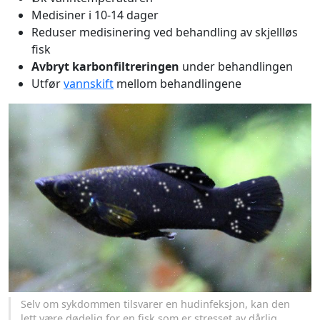
Medisiner i 10-14 dager
Reduser medisinering ved behandling av skjellløs
fisk
Avbryt karbonfiltreringen
under behandlingen
Utfør
vannskift
mellom behandlingene
Selv om sykdommen tilsvarer en hudinfeksjon, kan den
lett være dødelig for en fisk som er stresset av dårlig