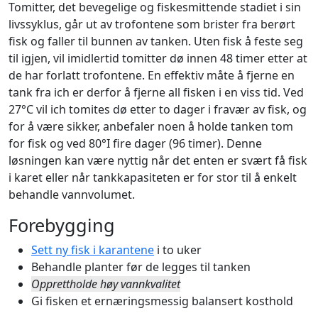
Tomitter, det bevegelige og fiskesmittende stadiet i sin
livssyklus, går ut av trofontene som brister fra berørt
fisk og faller til bunnen av tanken. Uten fisk å feste seg
til igjen, vil imidlertid tomitter dø innen 48 timer etter at
de har forlatt trofontene. En effektiv måte å fjerne en
tank fra ich er derfor å fjerne all fisken i en viss tid. Ved
27°C vil ich tomites dø etter to dager i fravær av fisk, og
for å være sikker, anbefaler noen å holde tanken tom
for fisk og ved 80°I fire dager (96 timer). Denne
løsningen kan være nyttig når det enten er svært få fisk
i karet eller når tankkapasiteten er for stor til å enkelt
behandle vannvolumet.
Forebygging
Sett ny fisk i karantene
i to uker
Behandle planter før de legges til tanken
Opprettholde høy vannkvalitet
Gi fisken et ernæringsmessig balansert kosthold