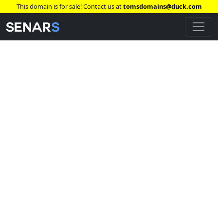
This domain is for sale! Contact us at
tomsdomains@duck.com