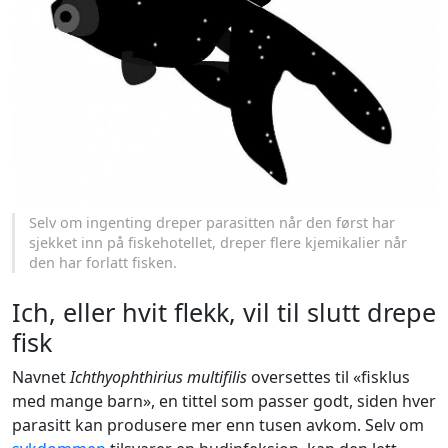
Selv om ingenting dreper parasitten når den først har
sjekket inn på fiskehotellet, dreper flere kjemikalier når
den har forlatt fisken.
Ich, eller hvit flekk, vil til slutt drepe
fisk
Navnet
Ichthyophthirius multifilis
oversettes til «fisklus
med mange barn», en tittel som passer godt, siden hver
parasitt kan produsere mer enn tusen avkom. Selv om