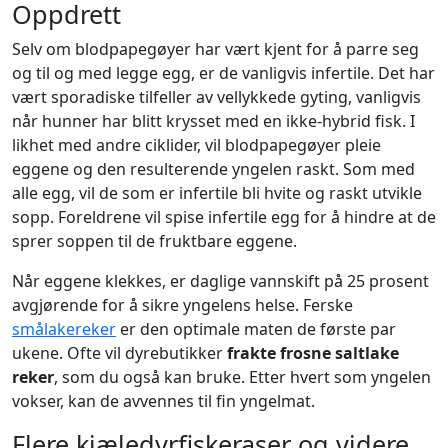
Oppdrett
Selv om blodpapegøyer har vært kjent for å parre seg
og til og med legge egg, er de vanligvis infertile. Det har
vært sporadiske tilfeller av vellykkede gyting, vanligvis
når hunner har blitt krysset med en ikke-hybrid fisk. I
likhet med andre ciklider, vil blodpapegøyer pleie
eggene og den resulterende yngelen raskt. Som med
alle egg, vil de som er infertile bli hvite og raskt utvikle
sopp. Foreldrene vil spise infertile egg for å hindre at de
sprer soppen til de fruktbare eggene.
Når eggene klekkes, er daglige vannskift på 25 prosent
avgjørende for å sikre yngelens helse. Ferske
smålakereker
er den optimale maten de første par
ukene. Ofte vil dyrebutikker
frakte frosne saltlake
reker
, som du også kan bruke. Etter hvert som yngelen
vokser, kan de avvennes til fin yngelmat.
Flere kjæledyrfiskeraser og videre