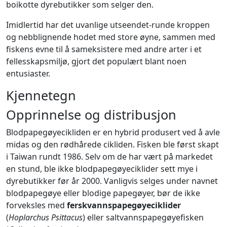
boikotte dyrebutikker som selger den.
Imidlertid har det uvanlige utseendet-runde kroppen
og nebblignende hodet med store øyne, sammen med
fiskens evne til å sameksistere med andre arter i et
fellesskapsmiljø, gjort det populært blant noen
entusiaster.
Kjennetegn
Opprinnelse og distribusjon
Blodpapegøyecikliden er en hybrid produsert ved å avle
midas og den rødhårede cikliden. Fisken ble først skapt
i Taiwan rundt 1986. Selv om de har vært på markedet
en stund, ble ikke blodpapegøyeciklider sett mye i
dyrebutikker før år 2000. Vanligvis selges under navnet
blodpapegøye eller blodige papegøyer, bør de ikke
forveksles med
ferskvannspapegøyeciklider
(
Hoplarchus Psittacus
) eller saltvannspapegøyefisken