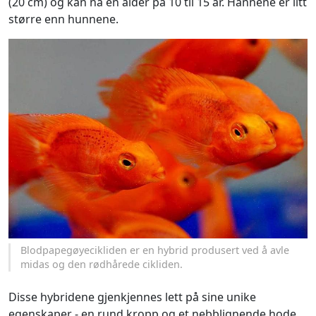
(20 cm) og kan nå en alder på 10 til 15 år. Hannene er litt
større enn hunnene.
Blodpapegøyecikliden er en hybrid produsert ved å avle
midas og den rødhårede cikliden.
Disse hybridene gjenkjennes lett på sine unike
egenskaper - en rund kropp og et nebblignende hode