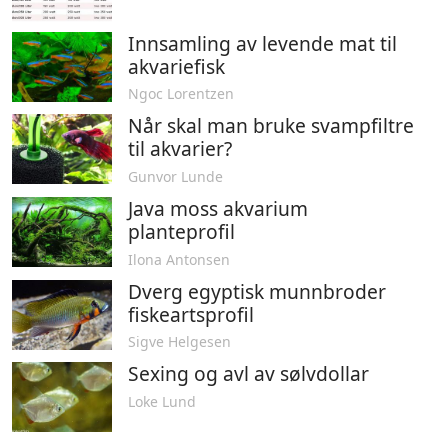
Innsamling av levende mat til
akvariefisk
Ngoc Lorentzen
Når skal man bruke svampfiltre
til akvarier?
Gunvor Lunde
Java moss akvarium
planteprofil
Ilona Antonsen
Dverg egyptisk munnbroder
fiskeartsprofil
Sigve Helgesen
Sexing og avl av sølvdollar
Loke Lund