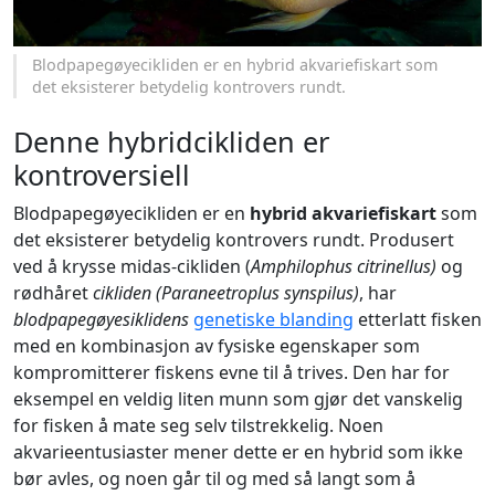
Blodpapegøyecikliden er en hybrid akvariefiskart som
det eksisterer betydelig kontrovers rundt.
Denne hybridcikliden er
kontroversiell
Blodpapegøyecikliden er en
hybrid akvariefiskart
som
det eksisterer betydelig kontrovers rundt. Produsert
ved å krysse midas-cikliden (
Amphilophus citrinellus)
og
rødhåret
cikliden (Paraneetroplus synspilus)
, har
blodpapegøyesiklidens
genetiske blanding
etterlatt fisken
med en kombinasjon av fysiske egenskaper som
kompromitterer fiskens evne til å trives. Den har for
eksempel en veldig liten munn som gjør det vanskelig
for fisken å mate seg selv tilstrekkelig. Noen
akvarieentusiaster mener dette er en hybrid som ikke
bør avles, og noen går til og med så langt som å