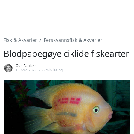
Fisk & Akvarier
Ferskvannsfisk & Akvarier
Blodpapegøye ciklide fiskearter
Gun Paulsen
13 nov. 2022
•
6 min lesing