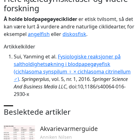
forskning
Å holde blodpapegøyeciklider
er etisk tvilsomt, så det
kan være lurt å vurdere andre naturlige ciklidearter, for
eksempel
angelfish
eller
diskosfisk
.
Artikkelkilder
Sui, Yanming et al.
Fysiologiske reaksjoner på
saltholdighetsøkning i blodpapegøyefisk
(cichlasoma synspilum ♀ × cichlasoma citrinellum
♂)
.
Springerplus
, vol. 5, nr. 1, 2016.
Springer Science
And Business Media LLC
, doi:10,1186/s40064-016-
2930-x
Beslektede artikler
Akvarievarmerguide
Anniken Nilsen