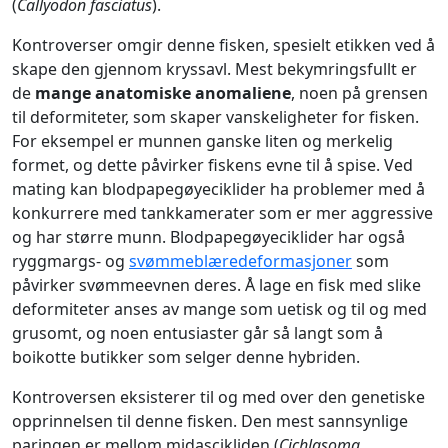
(
Callyodon fasciatus
).
Kontroverser omgir denne fisken, spesielt etikken ved å
skape den gjennom kryssavl. Mest bekymringsfullt er
de
mange anatomiske anomaliene
, noen på grensen
til deformiteter, som skaper vanskeligheter for fisken.
For eksempel er munnen ganske liten og merkelig
formet, og dette påvirker fiskens evne til å spise. Ved
mating kan blodpapegøyeciklider ha problemer med å
konkurrere med tankkamerater som er mer aggressive
og har større munn. Blodpapegøyeciklider har også
ryggmargs- og
svømmeblæredeformasjoner
som
påvirker svømmeevnen deres. Å lage en fisk med slike
deformiteter anses av mange som uetisk og til og med
grusomt, og noen entusiaster går så langt som å
boikotte butikker som selger denne hybriden.
Kontroversen eksisterer til og med over den genetiske
opprinnelsen til denne fisken. Den mest sannsynlige
paringen er mellom midascikliden (
Cichlasoma