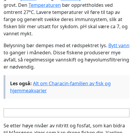
grovt. Den
Temperaturen
bør opprettholdes ved
omtrent 27°C. Lavere temperaturer vil føre til tap av
farge og generelt svekke deres immunsystem, slik at
fisken blir mer utsatt for sykdom. pH skal være ca 7, og
vannet mykt.
Belysning bør dempes med et rødspektret lys.
Bytt vann
to ganger i måneden. Disse fiskene produserer mye
avfall, så regelmessige vannskift og høyvolumsfiltrering
er nødvendig.
Les også:
Alt om Characin-familien av fisk og
hjemmeakvarier
Se etter høye nivåer av nitritt og fosfat, som kan bidra
til blågrønne alger som kan drepe fisken din. Vanlige