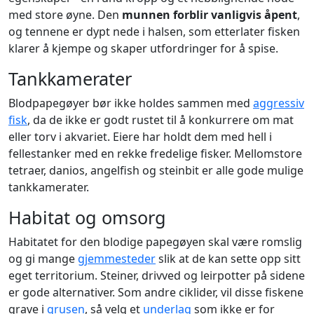
med store øyne. Den
munnen forblir vanligvis åpent
,
og tennene er dypt nede i halsen, som etterlater fisken
klarer å kjempe og skaper utfordringer for å spise.
Tankkamerater
Blodpapegøyer bør ikke holdes sammen med
aggressiv
fisk
, da de ikke er godt rustet til å konkurrere om mat
eller torv i akvariet. Eiere har holdt dem med hell i
fellestanker med en rekke fredelige fisker. Mellomstore
tetraer, danios, angelfish og steinbit er alle gode mulige
tankkamerater.
Habitat og omsorg
Habitatet for den blodige papegøyen skal være romslig
og gi mange
gjemmesteder
slik at de kan sette opp sitt
eget territorium. Steiner, drivved og leirpotter på sidene
er gode alternativer. Som andre ciklider, vil disse fiskene
grave i
grusen
, så velg et
underlag
som ikke er for