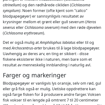
citrinellum
) og den rødhårede cikliden (
Cichlasoma
synspilum)
. Noen former (ofte kjent som "calico"
blodpapegøyer) er sannsynligvis resultatet av
krysninger mellom et grønt eller gull severum (
Heros
severus
eller
Cichlasoma severum
) med den røde djevelen
(
Cichlasoma erythraeum
).
Det er også mulig at
Amphilophus labiatus
eller til og
med
Archocentrus-arter
brukes til å lage blodpapegøyer.
Uavhengig av deres arv, en ting er sikkert - disse
fiskene eksisterer ikke i naturen, men bare som et
resultat av menneskelig innblanding i naturlig avl.
Farger og markeringer
Blodpapegøyer er vanligvis lys oransje, selv om rød, gul
eller grå fisk også er mulig. Uetiske oppdrettere kan
også farge fisken for å produsere andre farger. Voksen
fisk vokser til en lengde på omtrent 7 til 20 centimeter