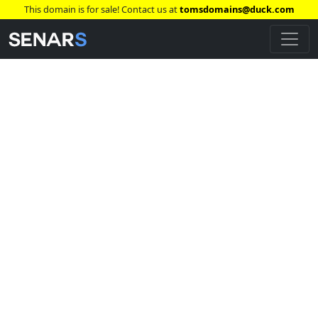
This domain is for sale! Contact us at
tomsdomains@duck.com