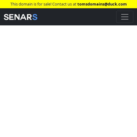
This domain is for sale! Contact us at
tomsdomains@duck.com