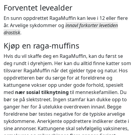
Forventet levealder
En sunn oppdrettet RagaMuffin kan leve i 12 eller flere
år. Arvelige sykdommer og
innavl forkorter levetiden
drastisk
.
Kjøp en raga-muffins
Hvis du vil skaffe deg en RagaMuffin, kan du først se
deg rundt i dyrehjem. Her kan du alltid finne katter som
tilsvarer RagaMuffin når det gjelder type og natur. Hos
oppdretteren bør du sørge for at foreldrene og
kattungene vokser opp under gode forhold, spesielt
med
nær sosial tilknytning
til menneskefamilien. Du
bør se på slektstreet. Ingen stamfar kan dukke opp to
ganger her for å utelukke overdreven innavl. Begge
foreldrene bør testes negative for de typiske arvelige
sykdommene. Anerkjente oppdrettere indikerer dette i
sine annonser. Kattungene skal selvfølgelig vaksineres,