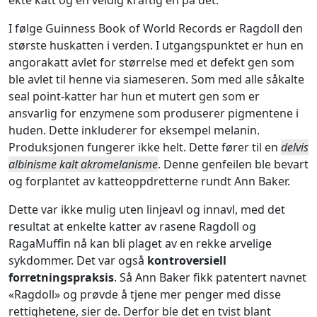
ekte katt og en veldig kraftig en på det.
I følge Guinness Book of World Records er Ragdoll den
største huskatten i verden. I utgangspunktet er hun en
angorakatt avlet for størrelse med et defekt gen som
ble avlet til henne via siameseren. Som med alle såkalte
seal point-katter har hun et mutert gen som er
ansvarlig for enzymene som produserer pigmentene i
huden. Dette inkluderer for eksempel melanin.
Produksjonen fungerer ikke helt. Dette fører til en
delvis
albinisme kalt akromelanisme
. Denne genfeilen ble bevart
og forplantet av katteoppdretterne rundt Ann Baker.
Dette var ikke mulig uten linjeavl og innavl, med det
resultat at enkelte katter av rasene Ragdoll og
RagaMuffin nå kan bli plaget av en rekke arvelige
sykdommer. Det var også
kontroversiell
forretningspraksis
. Så Ann Baker fikk patentert navnet
«Ragdoll» og prøvde å tjene mer penger med disse
rettighetene, sier de. Derfor ble det en tvist blant