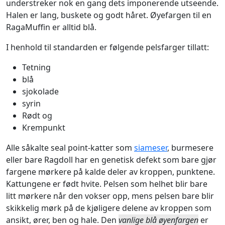
understreker nok en gang dets imponerende utseende.
Halen er lang, buskete og godt håret. Øyefargen til en
RagaMuffin er alltid blå.
I henhold til standarden er følgende pelsfarger tillatt:
Tetning
blå
sjokolade
syrin
Rødt og
Krempunkt
Alle såkalte seal point-katter som
siameser
, burmesere
eller bare Ragdoll har en genetisk defekt som bare gjør
fargene mørkere på kalde deler av kroppen, punktene.
Kattungene er født hvite. Pelsen som helhet blir bare
litt mørkere når den vokser opp, mens pelsen bare blir
skikkelig mørk på de kjøligere delene av kroppen som
ansikt, ører, ben og hale. Den
vanlige blå øyenfargen
er