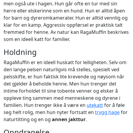
men også ute i hagen. Hun går ofte en tur med sin
herre eller elskerinne som en hund. Hun er alltid åpen
for barn og dyreromkamerater. Hun er alltid vennlig og
klar for en kamp. Aggressiv oppførsel er praktisk talt
fremmed for henne. Av natur kan RagaMuffin beskrives
som en ideell katt for familier.
Holdning
RagaMuffin er en ideell huskatt for leiligheten. Selv om
den lange pelsen naturligvis må stelles, spesielt ved
pelsskifte, er hun faktisk lite krevende og nøysom når
det gjelder å beholde henne. Men hun trenger det
intime forholdet til sine tobente venner og elsker å
oppleve ting sammen med menneskene og dyrene i
familien. Hun trenger ikke å være en
utekatt
for å føle
seg helt rolig, men hun nyter fortsatt en
trygg hage
for
naturtitting og en og
annen jakttur
.
Oppdragelse