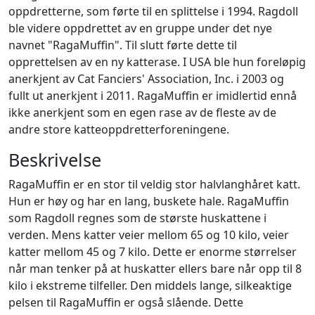
oppdretterne, som førte til en splittelse i 1994. Ragdoll
ble videre oppdrettet av en gruppe under det nye
navnet "RagaMuffin". Til slutt førte dette til
opprettelsen av en ny katterase. I USA ble hun foreløpig
anerkjent av Cat Fanciers' Association, Inc. i 2003 og
fullt ut anerkjent i 2011. RagaMuffin er imidlertid ennå
ikke anerkjent som en egen rase av de fleste av de
andre store katteoppdretterforeningene.
Beskrivelse
RagaMuffin er en stor til veldig stor halvlanghåret katt.
Hun er høy og har en lang, buskete hale. RagaMuffin
som Ragdoll regnes som de største huskattene i
verden. Mens katter veier mellom 65 og 10 kilo, veier
katter mellom 45 og 7 kilo. Dette er enorme størrelser
når man tenker på at huskatter ellers bare når opp til 8
kilo i ekstreme tilfeller. Den middels lange, silkeaktige
pelsen til RagaMuffin er også slående. Dette