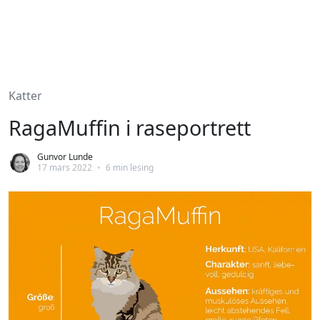
Katter
RagaMuffin i raseportrett
Gunvor Lunde
17 mars 2022
•
6 min lesing