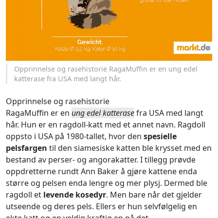
Opprinnelse og rasehistorie RagaMuffin er en ung edel
katterase fra USA med langt hår.
Opprinnelse og rasehistorie
RagaMuffin er en
ung edel katterase
fra USA med langt
hår. Hun er en ragdoll-katt med et annet navn. Ragdoll
oppsto i USA på 1980-tallet, hvor den
spesielle
pelsfargen
til den siamesiske katten ble krysset med en
bestand av perser- og angorakatter. I tillegg prøvde
oppdretterne rundt Ann Baker å gjøre kattene enda
større og pelsen enda lengre og mer plysj. Dermed ble
ragdoll et
levende kosedyr
. Men bare når det gjelder
utseende og deres pels. Ellers er hun selvfølgelig en