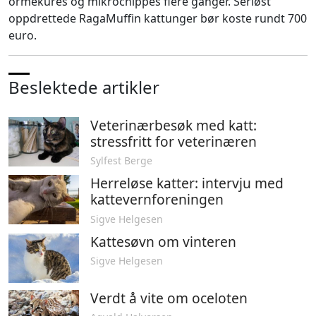
ormekures og mikrochippes flere ganger. Seriøst
oppdrettede RagaMuffin kattunger bør koste rundt 700
euro.
Beslektede artikler
Veterinærbesøk med katt:
stressfritt for veterinæren
Sylfest Berge
Herreløse katter: intervju med
kattevernforeningen
Sigve Helgesen
Kattesøvn om vinteren
Sigve Helgesen
Verdt å vite om oceloten