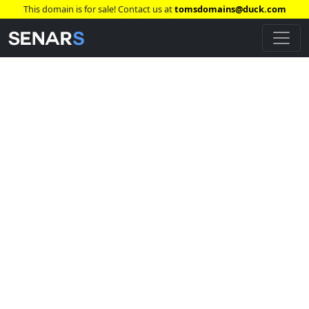
This domain is for sale! Contact us at
tomsdomains@duck.com