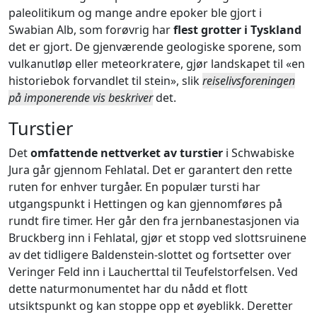
paleolitikum og mange andre epoker ble gjort i
Swabian Alb, som forøvrig har
flest grotter i Tyskland
det er gjort. De gjenværende geologiske sporene, som
vulkanutløp eller meteorkratere, gjør landskapet til «en
historiebok forvandlet til stein», slik
reiselivsforeningen
på imponerende vis beskriver
det.
Turstier
Det
omfattende nettverket av turstier
i Schwabiske
Jura går gjennom Fehlatal. Det er garantert den rette
ruten for enhver turgåer. En populær tursti har
utgangspunkt i Hettingen og kan gjennomføres på
rundt fire timer. Her går den fra jernbanestasjonen via
Bruckberg inn i Fehlatal, gjør et stopp ved slottsruinene
av det tidligere Baldenstein-slottet og fortsetter over
Veringer Feld inn i Laucherttal til Teufelstorfelsen. Ved
dette naturmonumentet har du nådd et flott
utsiktspunkt og kan stoppe opp et øyeblikk. Deretter