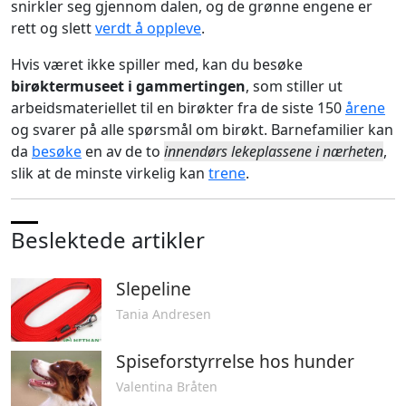
snirkler seg gjennom dalen, og de grønne engene er
rett og slett
verdt å oppleve
.
Hvis været ikke spiller med, kan du besøke
birøktermuseet i gammertingen
, som stiller ut
arbeidsmateriellet til en birøkter fra de siste 150
årene
og svarer på alle spørsmål om birøkt. Barnefamilier kan
da
besøke
en av de to
innendørs lekeplassene i nærheten
,
slik at de minste virkelig kan
trene
.
Beslektede artikler
Slepeline
Tania Andresen
Spiseforstyrrelse hos hunder
Valentina Bråten