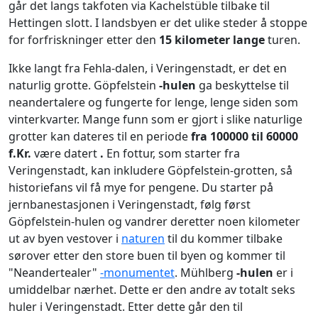
går det langs takfoten via Kachelstüble tilbake til
Hettingen slott. I landsbyen er det ulike steder å stoppe
for forfriskninger etter den
15 kilometer lange
turen.
Ikke langt fra Fehla-dalen, i Veringenstadt, er det en
naturlig grotte. Göpfelstein
-hulen
ga beskyttelse til
neandertalere og fungerte for lenge, lenge siden som
vinterkvarter. Mange funn som er gjort i slike naturlige
grotter kan dateres til en periode
fra 100000 til 60000
f.Kr.
være datert
.
En fottur, som starter fra
Veringenstadt, kan inkludere Göpfelstein-grotten, så
historiefans vil få mye for pengene. Du starter på
jernbanestasjonen i Veringenstadt, følg først
Göpfelstein-hulen og vandrer deretter noen kilometer
ut av byen vestover i
naturen
til du kommer tilbake
sørover etter den store buen til byen og kommer til
"Neandertealer"
-monumentet
. Mühlberg
-hulen
er i
umiddelbar nærhet. Dette er den andre av totalt seks
huler i Veringenstadt. Etter dette går den til