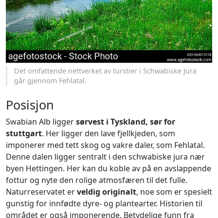
Det omfattende nettverket av turstier i Schwabiske Jura
går gjennom Fehlatal.
Posisjon
Swabian Alb ligger
sørvest i Tyskland, sør for
stuttgart
. Her ligger den lave fjellkjeden, som
imponerer med tett skog og vakre daler, som Fehlatal.
Denne dalen ligger sentralt i den schwabiske jura nær
byen Hettingen. Her kan du koble av på en avslappende
fottur og nyte den rolige atmosfæren til det fulle.
Naturreservatet er
veldig originalt
, noe som er spesielt
gunstig for innfødte dyre- og plantearter. Historien til
området er også imponerende. Betydelige funn fra