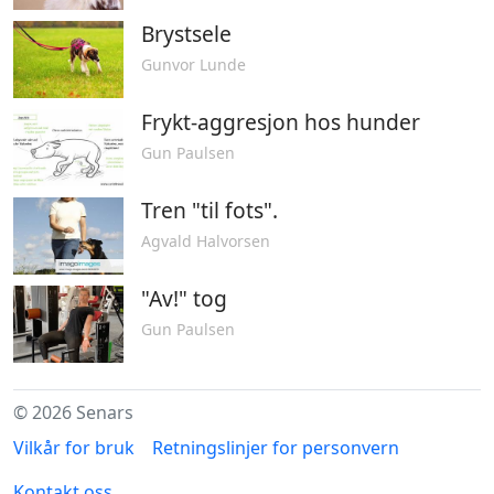
Brystsele
Gunvor Lunde
Frykt-aggresjon hos hunder
Gun Paulsen
Tren "til fots".
Agvald Halvorsen
"Av!" tog
Gun Paulsen
© 2026 Senars
Vilkår for bruk
Retningslinjer for personvern
Kontakt oss